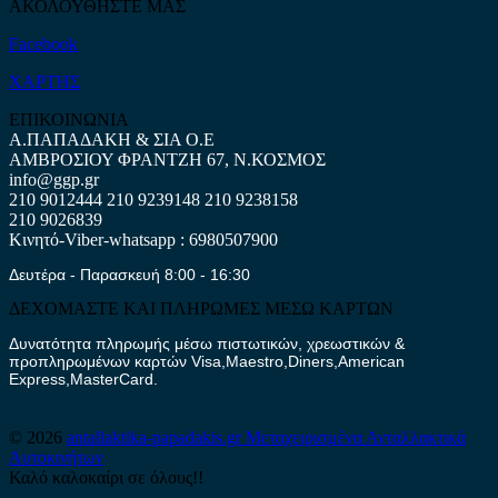
ΑΚΟΛΟΥΘΗΣΤΕ ΜΑΣ
Facebook
ΧΑΡΤΗΣ
ΕΠΙΚΟΙΝΩΝΙΑ
Α.ΠΑΠΑΔΑΚΗ & ΣΙΑ Ο.Ε
ΑΜΒΡΟΣΙΟΥ ΦΡΑΝΤΖΗ 67, Ν.ΚΟΣΜΟΣ
info@ggp.gr
210 9012444
210 9239148
210 9238158
210 9026839
Κινητό-Viber-whatsapp : 6980507900
Δευτέρα - Παρασκευή 8:00 - 16:30
ΔΕΧΟΜΑΣΤΕ ΚΑΙ ΠΛΗΡΩΜΕΣ ΜΕΣΩ ΚΑΡΤΩΝ
Δυνατότητα πληρωμής μέσω πιστωτικών, χρεωστικών &
προπληρωμένων καρτών Visa,Maestro,Diners,American
Express,MasterCard.
© 2026
antallaktika-papadakis.gr
Μεταχειρισμένα Ανταλλακτικά
Αυτοκινήτων
Καλό καλοκαίρι σε όλους!!