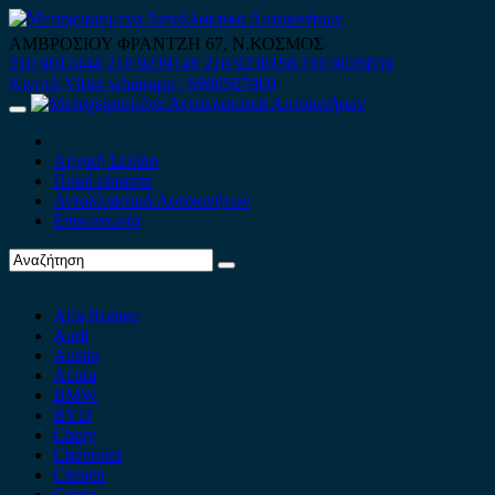
Skip
to
ΑΜΒΡΟΣΙΟΥ ΦΡΑΝΤΖΗ 67, Ν.ΚΟΣΜΟΣ
content
210 9012444
210 9239148
210 9238158
210 9026839
Κινητό-Viber-whatsapp : 6980507900
Primary
Menu
Αρχική Σελίδα
Ποιοί είμαστε
Ανταλλακτικά Αυτοκινήτων
Επικοινωνία
Alfa Romeo
Audi
Austin
Acura
BMW
BYD
Chery
Chevrolet
Citroen
Cupra