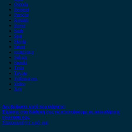
Omoda
Peugeot
Porsche
Renault
Rover
Saab
Seat
Skoda
Smart
ssangyong
Subaru
Suzuki
Tesla
Toyota
Volkswagen
Volvo
Xev
Δεν βρήκατε αυτό που ψάχνετε;
Είμαστε στη διάθεση σας να απαντήσουμε σε οποιαδήποτε
ερώτηση σας.
Επικοινωνήστε μαζί μας