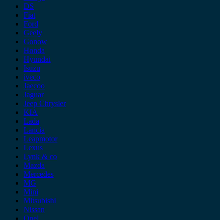
DS
Fiat
Ford
Geely
Gonow
Honda
Hyundai
Isuzu
iveco
Jaecoo
Jaguar
Jeep Chrysler
KIA
Lada
Lancia
Leapmotor
Lexus
Lynk & co
Mazda
Mercedes
MG
Mini
Mitsubishi
Nissan
Opel