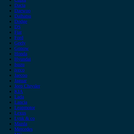
Dacia
Daewoo
Daihatsu
Dodge
DS
Fiat
Ford
Geely
Gonow
Honda
Hyundai
Isuzu
iveco
Jaecoo
Jaguar
Jeep Chrysler
KIA
Lada
Lancia
Leapmotor
Lexus
Lynk & co
Mazda
Mercedes