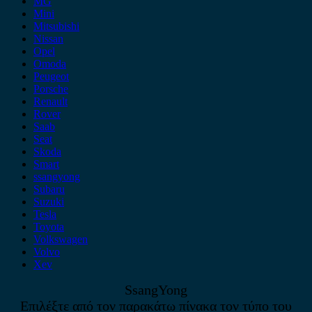
MG
Mini
Mitsubishi
Nissan
Opel
Omoda
Peugeot
Porsche
Renault
Rover
Saab
Seat
Skoda
Smart
ssangyong
Subaru
Suzuki
Tesla
Toyota
Volkswagen
Volvo
Xev
SsangYong
Επιλέξτε από τον παρακάτω πίνακα τον τύπο του