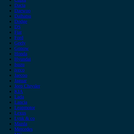
Dacia
Daewoo
Daihatsu
Dodge
DS
Fiat
Ford
Geely
Gonow
Honda
Hyundai
Isuzu
iveco
Jaecoo
Jaguar
Jeep Chrysler
KIA
Lada
Lancia
Leapmotor
Lexus
Lynk & co
Mazda
Mercedes