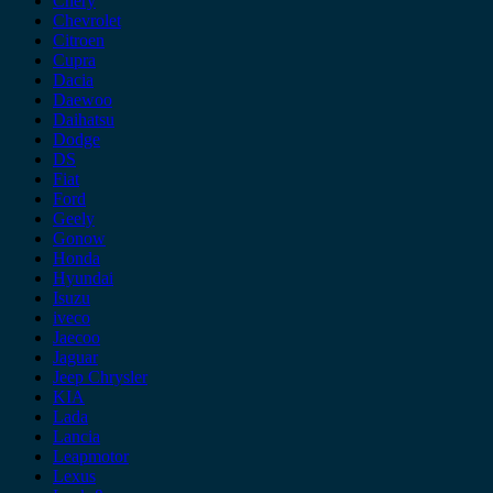
Chery
Chevrolet
Citroen
Cupra
Dacia
Daewoo
Daihatsu
Dodge
DS
Fiat
Ford
Geely
Gonow
Honda
Hyundai
Isuzu
iveco
Jaecoo
Jaguar
Jeep Chrysler
KIA
Lada
Lancia
Leapmotor
Lexus