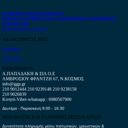
Δεν βρήκατε αυτό που ψάχνετε;
Είμαστε στη διάθεση σας να απαντήσουμε σε οποιαδήποτε
ερώτηση σας.
Επικοινωνήστε μαζί μας
ΑΚΟΛΟΥΘΗΣΤΕ ΜΑΣ
Facebook
ΧΑΡΤΗΣ
ΕΠΙΚΟΙΝΩΝΙΑ
Α.ΠΑΠΑΔΑΚΗ & ΣΙΑ Ο.Ε
ΑΜΒΡΟΣΙΟΥ ΦΡΑΝΤΖΗ 67, Ν.ΚΟΣΜΟΣ
info@ggp.gr
210 9012444
210 9239148
210 9238158
210 9026839
Κινητό-Viber-whatsapp : 6980507900
Δευτέρα - Παρασκευή 8:00 - 16:30
ΔΕΧΟΜΑΣΤΕ ΚΑΙ ΠΛΗΡΩΜΕΣ ΜΕΣΩ ΚΑΡΤΩΝ
Δυνατότητα πληρωμής μέσω πιστωτικών, χρεωστικών &