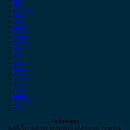
MG
Mini
Mitsubishi
Nissan
Opel
Omoda
Peugeot
Porsche
Renault
Rover
Saab
Seat
Skoda
Smart
ssangyong
Subaru
Suzuki
Tesla
Toyota
Volkswagen
Volvo
Xev
Volkswagen
Επιλέξτε από τον παρακάτω πίνακα τον τύπο του