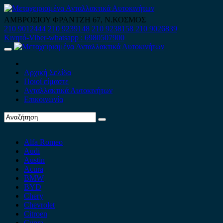
Skip
to
ΑΜΒΡΟΣΙΟΥ ΦΡΑΝΤΖΗ 67, Ν.ΚΟΣΜΟΣ
content
210 9012444
210 9239148
210 9238158
210 9026839
Κινητό-Viber-whatsapp : 6980507900
Primary
Menu
Αρχική Σελίδα
Ποιοί είμαστε
Ανταλλακτικά Αυτοκινήτων
Επικοινωνία
Alfa Romeo
Audi
Austin
Acura
BMW
BYD
Chery
Chevrolet
Citroen
Cupra