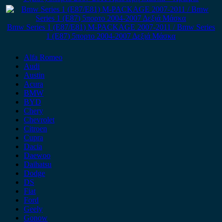
Bmw Series 1 (E87/E81) M-PACKAGE 2007-2011 / Bmw Series
1 (E87) 5πορτο 2004-2007 Δεξιά Μάσκα
Alfa Romeo
Audi
Austin
Acura
BMW
BYD
Chery
Chevrolet
Citroen
Cupra
Dacia
Daewoo
Daihatsu
Dodge
DS
Fiat
Ford
Geely
Gonow