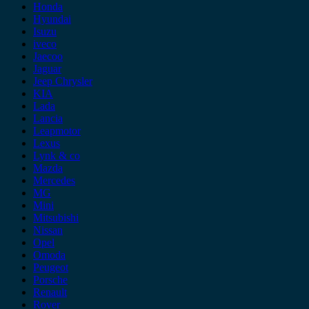
Honda
Hyundai
Isuzu
iveco
Jaecoo
Jaguar
Jeep Chrysler
KIA
Lada
Lancia
Leapmotor
Lexus
Lynk & co
Mazda
Mercedes
MG
Mini
Mitsubishi
Nissan
Opel
Omoda
Peugeot
Porsche
Renault
Rover