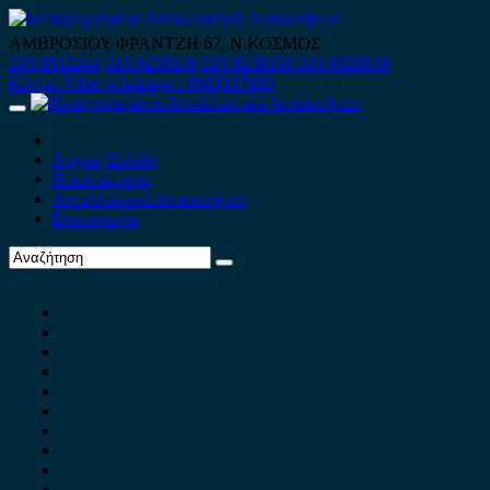
Skip
to
ΑΜΒΡΟΣΙΟΥ ΦΡΑΝΤΖΗ 67, Ν.ΚΟΣΜΟΣ
content
210 9012444
210 9239148
210 9238158
210 9026839
Κινητό-Viber-whatsapp : 6980507900
Primary
Menu
Αρχική Σελίδα
Ποιοί είμαστε
Ανταλλακτικά Αυτοκινήτων
Επικοινωνία