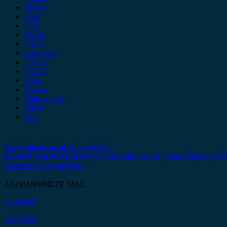
Rover
Saab
Seat
Skoda
Smart
ssangyong
Subaru
Suzuki
Tesla
Toyota
Volkswagen
Volvo
Xev
Δεν βρήκατε αυτό που ψάχνετε;
Είμαστε στη διάθεση σας να απαντήσουμε σε οποιαδήποτε ερώτ
Επικοινωνήστε μαζί μας
ΑΚΟΛΟΥΘΗΣΤΕ ΜΑΣ
Facebook
ΧΑΡΤΗΣ