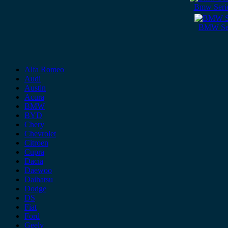
Bmw Serie
BMW Seri
Alfa Romeo
Audi
Austin
Acura
BMW
BYD
Chery
Chevrolet
Citroen
Cupra
Dacia
Daewoo
Daihatsu
Dodge
DS
Fiat
Ford
Geely