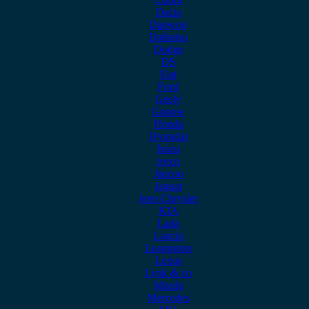
Dacia
Daewoo
Daihatsu
Dodge
DS
Fiat
Ford
Geely
Gonow
Honda
Hyundai
Isuzu
iveco
Jaecoo
Jaguar
Jeep Chrysler
KIA
Lada
Lancia
Leapmotor
Lexus
Lynk & co
Mazda
Mercedes