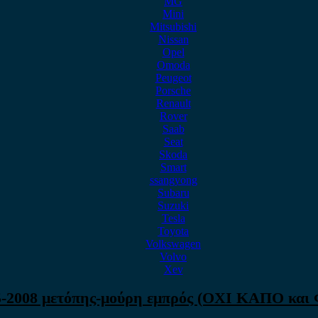
MG
Mini
Mitsubishi
Nissan
Opel
Omoda
Peugeot
Porsche
Renault
Rover
Saab
Seat
Skoda
Smart
ssangyong
Subaru
Suzuki
Tesla
Toyota
Volkswagen
Volvo
Xev
-2008 μετόπης-μούρη εμπρός (ΟΧΙ ΚΑΠΟ και Φ