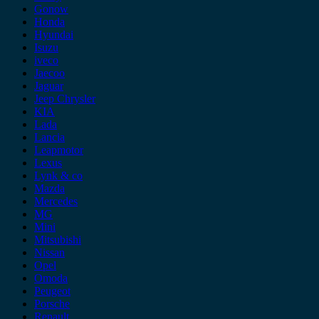
Gonow
Honda
Hyundai
Isuzu
iveco
Jaecoo
Jaguar
Jeep Chrysler
KIA
Lada
Lancia
Leapmotor
Lexus
Lynk & co
Mazda
Mercedes
MG
Mini
Mitsubishi
Nissan
Opel
Omoda
Peugeot
Porsche
Renault