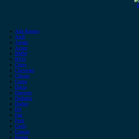
Alfa Romeo
Audi
Austin
Acura
BMW
BYD
Chery
Chevrolet
Citroen
Cupra
Dacia
Daewoo
Daihatsu
Dodge
DS
Fiat
Ford
Geely
Gonow
Honda