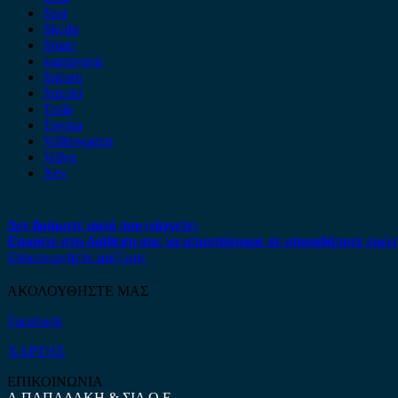
Seat
Skoda
Smart
ssangyong
Subaru
Suzuki
Tesla
Toyota
Volkswagen
Volvo
Xev
Δεν βρήκατε αυτό που ψάχνετε;
Είμαστε στη διάθεση σας να απαντήσουμε σε οποιαδήποτε ερώτ
Επικοινωνήστε μαζί μας
ΑΚΟΛΟΥΘΗΣΤΕ ΜΑΣ
Facebook
ΧΑΡΤΗΣ
ΕΠΙΚΟΙΝΩΝΙΑ
Α.ΠΑΠΑΔΑΚΗ & ΣΙΑ Ο.Ε