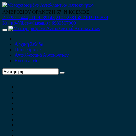
Skip
to
ΑΜΒΡΟΣΙΟΥ ΦΡΑΝΤΖΗ 67, Ν.ΚΟΣΜΟΣ
content
210 9012444
210 9239148
210 9238158
210 9026839
Κινητό-Viber-whatsapp : 6980507900
Primary
Menu
Αρχική Σελίδα
Ποιοί είμαστε
Ανταλλακτικά Αυτοκινήτων
Επικοινωνία