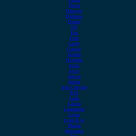
Dacia
Daewoo
Daihatsu
Dodge
DS
Fiat
Ford
Geely
Gonow
Honda
Hyundai
Isuzu
iveco
Jaecoo
Jaguar
Jeep Chrysler
KIA
Lada
Lancia
Leapmotor
Lexus
Lynk & co
Mazda
Mercedes