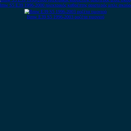
Bmw S5 E39 1996-2000 ηλεκτρικός καθρέπτης αριστερός μπλε σκούρ
Bmw E39 S5 1996-2003 ροζέτα τιμονιού