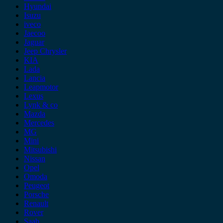
Hyundai
Isuzu
iveco
Jaecoo
Jaguar
Jeep Chrysler
KIA
Lada
Lancia
Leapmotor
Lexus
Lynk & co
Mazda
Mercedes
MG
Mini
Mitsubishi
Nissan
Opel
Omoda
Peugeot
Porsche
Renault
Rover
Saab