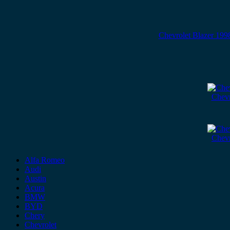
Chevrolet Blazer 19
Chevr
Chevr
Alfa Romeo
Audi
Austin
Acura
BMW
BYD
Chery
Chevrolet