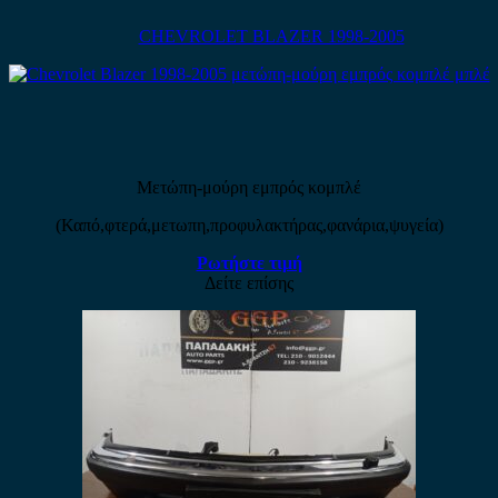
CHEVROLET BLAZER 1998-2005
Μετώπη-μούρη εμπρός κομπλέ
(Καπό,φτερά,μετωπη,προφυλακτήρας,φανάρια,ψυγεία)
Ρωτήστε τιμή
Δείτε επίσης