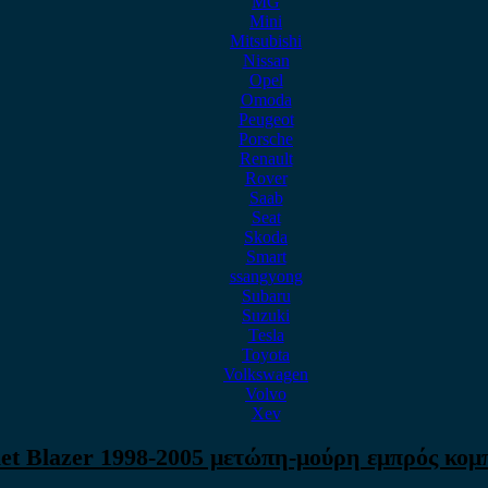
MG
Mini
Mitsubishi
Nissan
Opel
Omoda
Peugeot
Porsche
Renault
Rover
Saab
Seat
Skoda
Smart
ssangyong
Subaru
Suzuki
Tesla
Toyota
Volkswagen
Volvo
Xev
et Blazer 1998-2005 μετώπη-μούρη εμπρός κομ