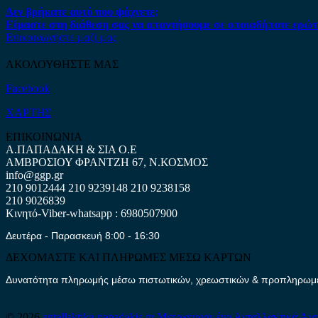
Δεν βρήκατε αυτό που ψάχνετε;
Είμαστε στη διάθεση σας να απαντήσουμε σε οποιαδήποτε ερώτ
Επικοινωνήστε μαζί μας
ΑΚΟΛΟΥΘΗΣΤΕ ΜΑΣ
Facebook
ΧΑΡΤΗΣ
ΕΠΙΚΟΙΝΩΝΙΑ
Α.ΠΑΠΑΔΑΚΗ & ΣΙΑ Ο.Ε
ΑΜΒΡΟΣΙΟΥ ΦΡΑΝΤΖΗ 67, Ν.ΚΟΣΜΟΣ
info@ggp.gr
210 9012444
210 9239148
210 9238158
210 9026839
Κινητό-Viber-whatsapp : 6980507900
Δευτέρα - Παρασκευή 8:00 - 16:30
ΔΕΧΟΜΑΣΤΕ ΚΑΙ ΠΛΗΡΩΜΕΣ ΜΕΣΩ ΚΑΡΤΩΝ
Δυνατότητα πληρωμής μέσω πιστωτικών, χρεωστικών & προπληρωμέν
© 2026
antallaktika-papadakis.gr
Μεταχειρισμένα Ανταλλακτικά Αυ