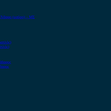
– Άβαφο (μαύρο) – ΜΣ
απλός)
άβαφος