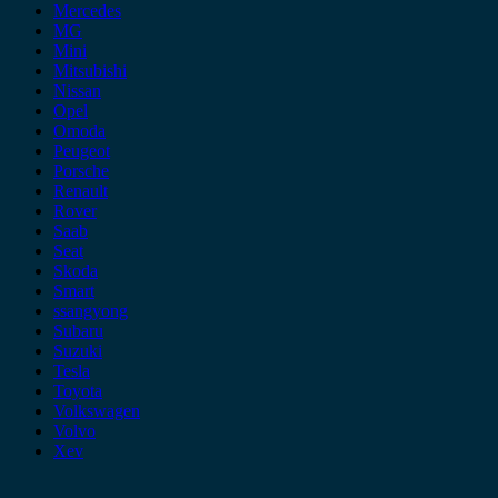
Mercedes
MG
Mini
Mitsubishi
Nissan
Opel
Omoda
Peugeot
Porsche
Renault
Rover
Saab
Seat
Skoda
Smart
ssangyong
Subaru
Suzuki
Tesla
Toyota
Volkswagen
Volvo
Xev