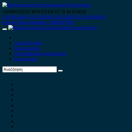
Skip
to
ΑΜΒΡΟΣΙΟΥ ΦΡΑΝΤΖΗ 67, Ν.ΚΟΣΜΟΣ
content
210 9012444
210 9239148
210 9238158
210 9026839
Κινητό-Viber-whatsapp : 6980507900
Primary
Menu
Αρχική Σελίδα
Ποιοί είμαστε
Ανταλλακτικά Αυτοκινήτων
Επικοινωνία