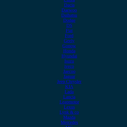
Dacia
Daewoo
Daihatsu
Dodge
DS
Fiat
Ford
Geely
Gonow
Honda
Hyundai
Isuzu
iveco
Jaecoo
Jaguar
Jeep Chrysler
KIA
Lada
Lancia
Leapmotor
Lexus
Lynk & co
Mazda
Mercedes