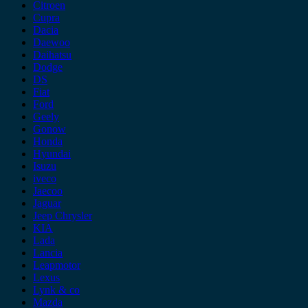
Citroen
Cupra
Dacia
Daewoo
Daihatsu
Dodge
DS
Fiat
Ford
Geely
Gonow
Honda
Hyundai
Isuzu
iveco
Jaecoo
Jaguar
Jeep Chrysler
KIA
Lada
Lancia
Leapmotor
Lexus
Lynk & co
Mazda