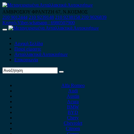
Skip
to
ΑΜΒΡΟΣΙΟΥ ΦΡΑΝΤΖΗ 67, Ν.ΚΟΣΜΟΣ
content
210 9012444
210 9239148
210 9238158
210 9026839
Κινητό-Viber-whatsapp : 6980507900
Primary
Menu
Αρχική Σελίδα
Ποιοί είμαστε
Ανταλλακτικά Αυτοκινήτων
Επικοινωνία
Alfa Romeo
Audi
Austin
Acura
BMW
BYD
Chery
Chevrolet
Citroen
Cupra