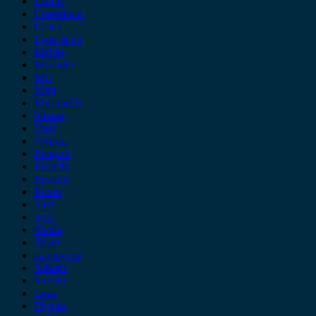
Lancia
Leapmotor
Lexus
Lynk & co
Mazda
Mercedes
MG
Mini
Mitsubishi
Nissan
Opel
Omoda
Peugeot
Porsche
Renault
Rover
Saab
Seat
Skoda
Smart
ssangyong
Subaru
Suzuki
Tesla
Toyota