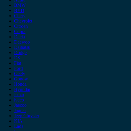
BMW
BYD
Chery
Chevrolet
Citroen
Cupra
Dacia
Daewoo
Daihatsu
Dodge
DS
Fiat
Ford
Geely
Gonow
Honda
Hyundai
Isuzu
iveco
Jaecoo
Jaguar
Jeep Chrysler
KIA
Lada