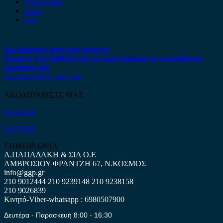
Volkswagen
Volvo
Xev
Δεν βρήκατε αυτό που ψάχνετε;
Είμαστε στη διάθεση σας να απαντήσουμε σε οποιαδήποτε
ερώτηση σας.
Επικοινωνήστε μαζί μας
ΑΚΟΛΟΥΘΗΣΤΕ ΜΑΣ
Facebook
ΧΑΡΤΗΣ
ΕΠΙΚΟΙΝΩΝΙΑ
Α.ΠΑΠΑΔΑΚΗ & ΣΙΑ Ο.Ε
ΑΜΒΡΟΣΙΟΥ ΦΡΑΝΤΖΗ 67, Ν.ΚΟΣΜΟΣ
info@ggp.gr
210 9012444
210 9239148
210 9238158
210 9026839
Κινητό-Viber-whatsapp : 6980507900
Δευτέρα - Παρασκευή 8:00 - 16:30