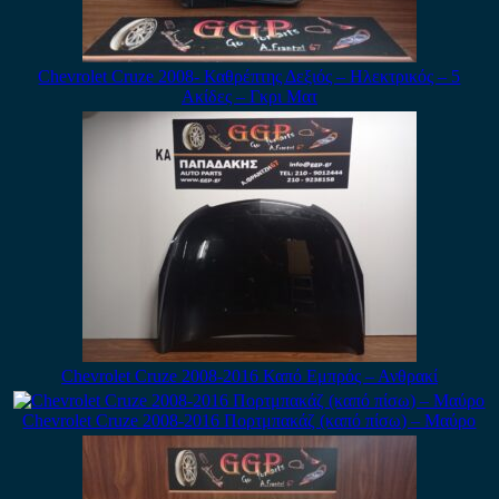
Chevrolet Cruze 2008- Καθρέπτης Δεξιός – Ηλεκτρικός – 5
Ακίδες – Γκρι Ματ
Chevrolet Cruze 2008-2016 Καπό Εμπρός – Ανθρακί
Chevrolet Cruze 2008-2016 Πορτμπακάζ (καπό πίσω) – Μαύρο