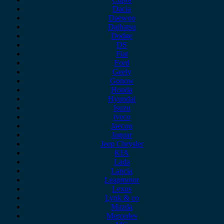
Dacia
Daewoo
Daihatsu
Dodge
DS
Fiat
Ford
Geely
Gonow
Honda
Hyundai
Isuzu
iveco
Jaecoo
Jaguar
Jeep Chrysler
KIA
Lada
Lancia
Leapmotor
Lexus
Lynk & co
Mazda
Mercedes