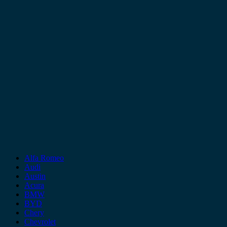
Alfa Romeo
Audi
Austin
Acura
BMW
BYD
Chery
Chevrolet