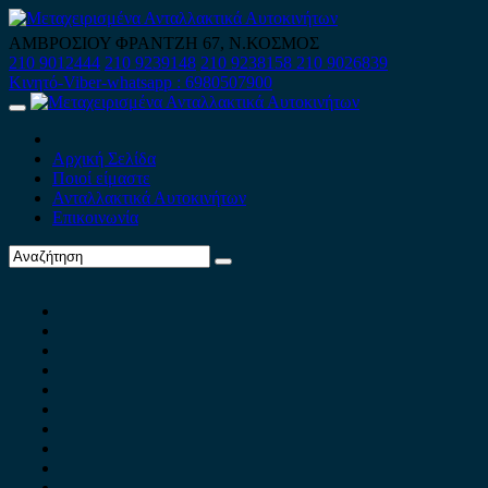
Skip
to
ΑΜΒΡΟΣΙΟΥ ΦΡΑΝΤΖΗ 67, Ν.ΚΟΣΜΟΣ
content
210 9012444
210 9239148
210 9238158
210 9026839
Κινητό-Viber-whatsapp : 6980507900
Primary
Menu
Αρχική Σελίδα
Ποιοί είμαστε
Ανταλλακτικά Αυτοκινήτων
Επικοινωνία