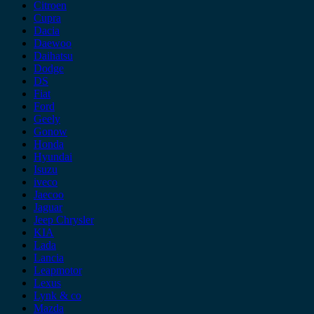
Citroen
Cupra
Dacia
Daewoo
Daihatsu
Dodge
DS
Fiat
Ford
Geely
Gonow
Honda
Hyundai
Isuzu
iveco
Jaecoo
Jaguar
Jeep Chrysler
KIA
Lada
Lancia
Leapmotor
Lexus
Lynk & co
Mazda