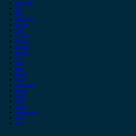
Mercedes
MG
Mini
Mitsubishi
Nissan
Opel
Omoda
Peugeot
Porsche
Renault
Rover
Saab
Seat
Skoda
Smart
ssangyong
Subaru
Suzuki
Tesla
Toyota
Volkswagen
Volvo
Xev