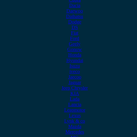
Dacia
Daewoo
Daihatsu
Dodge
DS
Fiat
Ford
Geely
Gonow
Honda
Hyundai
Isuzu
iveco
Jaecoo
Jaguar
Jeep Chrysler
KIA
Lada
Lancia
Leapmotor
Lexus
Lynk & co
Mazda
Mercedes