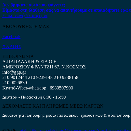
Δεν βρήκατε αυτό που ψάχνετε;
Είμαστε στη διάθεση σας να απαντήσουμε σε οποιαδήποτε ερώτ
Επικοινωνήστε μαζί μας
ΑΚΟΛΟΥΘΗΣΤΕ ΜΑΣ
Facebook
ΧΑΡΤΗΣ
ΕΠΙΚΟΙΝΩΝΙΑ
Α.ΠΑΠΑΔΑΚΗ & ΣΙΑ Ο.Ε
ΑΜΒΡΟΣΙΟΥ ΦΡΑΝΤΖΗ 67, Ν.ΚΟΣΜΟΣ
info@ggp.gr
210 9012444
210 9239148
210 9238158
210 9026839
Κινητό-Viber-whatsapp : 6980507900
Δευτέρα - Παρασκευή 8:00 - 16:30
ΔΕΧΟΜΑΣΤΕ ΚΑΙ ΠΛΗΡΩΜΕΣ ΜΕΣΩ ΚΑΡΤΩΝ
Δυνατότητα πληρωμής μέσω πιστωτικών, χρεωστικών & προπληρωμέν
© 2026
antallaktika-papadakis.gr
Μεταχειρισμένα Ανταλλακτικά Αυ