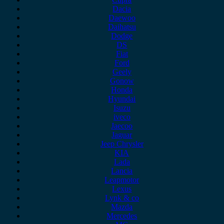
Dacia
Daewoo
Daihatsu
Dodge
DS
Fiat
Ford
Geely
Gonow
Honda
Hyundai
Isuzu
iveco
Jaecoo
Jaguar
Jeep Chrysler
KIA
Lada
Lancia
Leapmotor
Lexus
Lynk & co
Mazda
Mercedes