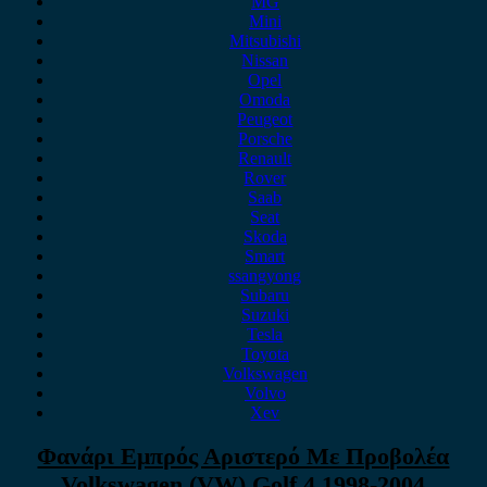
MG
Mini
Mitsubishi
Nissan
Opel
Omoda
Peugeot
Porsche
Renault
Rover
Saab
Seat
Skoda
Smart
ssangyong
Subaru
Suzuki
Tesla
Toyota
Volkswagen
Volvo
Xev
Φανάρι Εμπρός Αριστερό Με Προβολέα
Volkswagen (VW) Golf 4 1998-2004