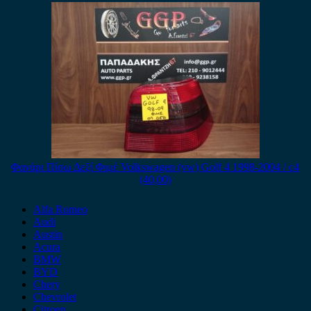
Φανάρι Πίσω Δεξί Φιμέ Volkswagen (vw) Golf 4 1998-2004 / c4
(40,00)
Alfa Romeo
Audi
Austin
Acura
BMW
BYD
Chery
Chevrolet
Citroen