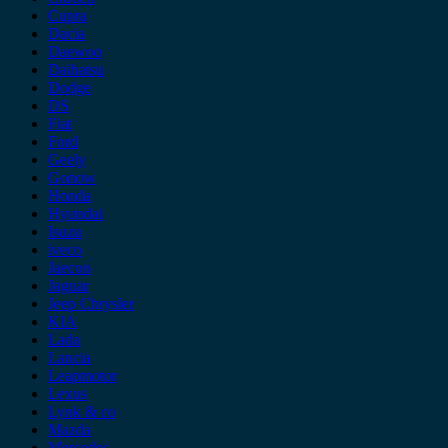
Cupra
Dacia
Daewoo
Daihatsu
Dodge
DS
Fiat
Ford
Geely
Gonow
Honda
Hyundai
Isuzu
iveco
Jaecoo
Jaguar
Jeep Chrysler
KIA
Lada
Lancia
Leapmotor
Lexus
Lynk & co
Mazda
Mercedes