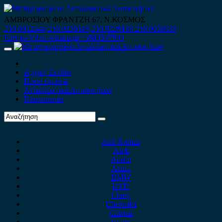
Skip
to
ΑΜΒΡΟΣΙΟΥ ΦΡΑΝΤΖΗ 67, Ν.ΚΟΣΜΟΣ
content
210 9012444
210 9239148
210 9238158
210 9026839
Κινητό-Viber-whatsapp : 6980507900
Primary
Menu
Αρχική Σελίδα
Ποιοί είμαστε
Ανταλλακτικά Αυτοκινήτων
Επικοινωνία
Alfa Romeo
Audi
Austin
Acura
BMW
BYD
Chery
Chevrolet
Citroen
Cupra