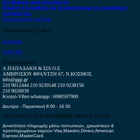
Δεν βρήκατε αυτό που ψάχνετε;
Είμαστε στη διάθεση σας να απαντήσουμε σε οποιαδήποτε
ερώτηση σας.
Επικοινωνήστε μαζί μας
ΑΚΟΛΟΥΘΗΣΤΕ ΜΑΣ
Facebook
ΧΑΡΤΗΣ
ΕΠΙΚΟΙΝΩΝΙΑ
Α.ΠΑΠΑΔΑΚΗ & ΣΙΑ Ο.Ε
ΑΜΒΡΟΣΙΟΥ ΦΡΑΝΤΖΗ 67, Ν.ΚΟΣΜΟΣ
info@ggp.gr
210 9012444
210 9239148
210 9238158
210 9026839
Κινητό-Viber-whatsapp : 6980507900
Δευτέρα - Παρασκευή 8:00 - 16:30
ΔΕΧΟΜΑΣΤΕ ΚΑΙ ΠΛΗΡΩΜΕΣ ΜΕΣΩ ΚΑΡΤΩΝ
Δυνατότητα πληρωμής μέσω πιστωτικών, χρεωστικών &
προπληρωμένων καρτών Visa,Maestro,Diners,American
Express,MasterCard.