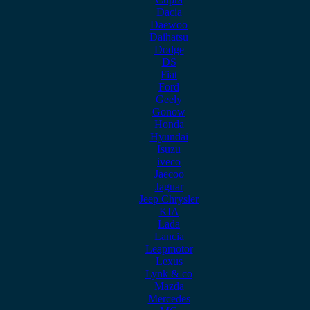
Dacia
Daewoo
Daihatsu
Dodge
DS
Fiat
Ford
Geely
Gonow
Honda
Hyundai
Isuzu
iveco
Jaecoo
Jaguar
Jeep Chrysler
KIA
Lada
Lancia
Leapmotor
Lexus
Lynk & co
Mazda
Mercedes