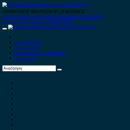
Skip
to
ΑΜΒΡΟΣΙΟΥ ΦΡΑΝΤΖΗ 67, Ν.ΚΟΣΜΟΣ
content
210 9012444
210 9239148
210 9238158
210 9026839
Κινητό-Viber-whatsapp : 6980507900
Primary
Menu
Αρχική Σελίδα
Ποιοί είμαστε
Ανταλλακτικά Αυτοκινήτων
Επικοινωνία