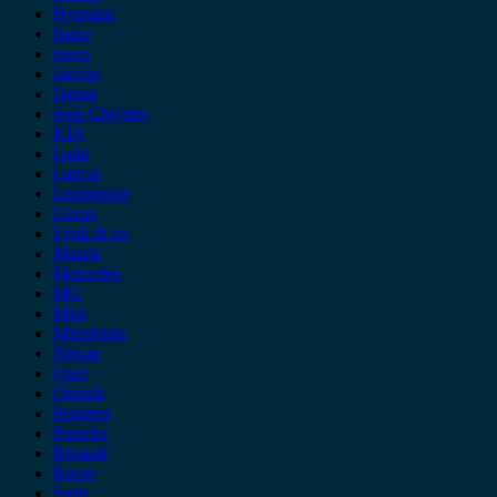
Hyundai
Isuzu
iveco
Jaecoo
Jaguar
Jeep Chrysler
KIA
Lada
Lancia
Leapmotor
Lexus
Lynk & co
Mazda
Mercedes
MG
Mini
Mitsubishi
Nissan
Opel
Omoda
Peugeot
Porsche
Renault
Rover
Saab