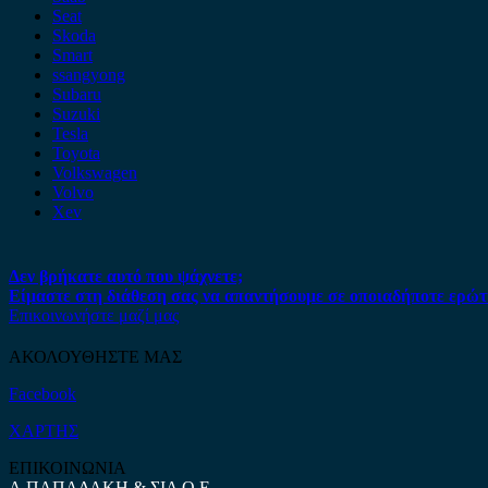
Seat
Skoda
Smart
ssangyong
Subaru
Suzuki
Tesla
Toyota
Volkswagen
Volvo
Xev
Δεν βρήκατε αυτό που ψάχνετε;
Είμαστε στη διάθεση σας να απαντήσουμε σε οποιαδήποτε ερώτ
Επικοινωνήστε μαζί μας
ΑΚΟΛΟΥΘΗΣΤΕ ΜΑΣ
Facebook
ΧΑΡΤΗΣ
ΕΠΙΚΟΙΝΩΝΙΑ
Α.ΠΑΠΑΔΑΚΗ & ΣΙΑ Ο.Ε