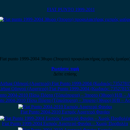
FIAT PUNTO 1999-2011
Fiat punto 1999-2004 3θυρο (3πορτο) προφυλακτήρας εμπρός (μαύρο
Ρωτήστε τιμή
Δείτε επίσης
irbag Οδηγού (Αριστερό) Fiat Punto 1999-2004 (Κωδικός: 73527815
nto 2004-2010 Πίσω Πόρτα (Τζαμόπορτα) – 3πορτο (3θυρο) H/B – Α
Fiat Punto 2004-2010 Εμπρός Αριστερό Φανάρι
Fiat Punto 1999-2004 Εμπρός Αριστερό Φανάρι – Χωρίς Προβολέα