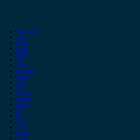
Alfa Romeo
Audi
Austin
Acura
BMW
BYD
Chery
Chevrolet
Citroen
Cupra
Dacia
Daewoo
Daihatsu
Dodge
DS
Fiat
Ford
Geely
Gonow
Honda