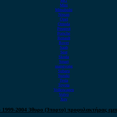
MG
Mini
Mitsubishi
Nissan
Opel
Omoda
Peugeot
Porsche
Renault
Rover
Saab
Seat
Skoda
Smart
ssangyong
Subaru
Suzuki
Tesla
Toyota
Volkswagen
Volvo
Xev
o 1999-2004 3θυρο (3πορτο) προφυλακτήρας εμ