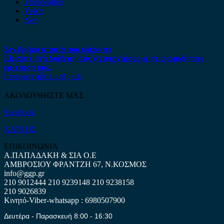
Volkswagen
Volvo
Xev
Δεν βρήκατε αυτό που ψάχνετε;
Είμαστε στη διάθεση σας να απαντήσουμε σε οποιαδήποτε
ερώτηση σας.
Επικοινωνήστε μαζί μας
ΑΚΟΛΟΥΘΗΣΤΕ ΜΑΣ
Facebook
ΧΑΡΤΗΣ
ΕΠΙΚΟΙΝΩΝΙΑ
Α.ΠΑΠΑΔΑΚΗ & ΣΙΑ Ο.Ε
ΑΜΒΡΟΣΙΟΥ ΦΡΑΝΤΖΗ 67, Ν.ΚΟΣΜΟΣ
info@ggp.gr
210 9012444
210 9239148
210 9238158
210 9026839
Κινητό-Viber-whatsapp : 6980507900
Δευτέρα - Παρασκευή 8:00 - 16:30