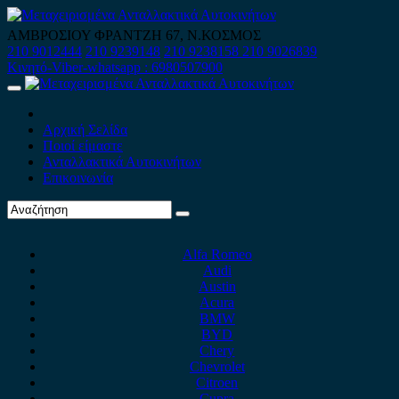
Skip
to
ΑΜΒΡΟΣΙΟΥ ΦΡΑΝΤΖΗ 67, Ν.ΚΟΣΜΟΣ
content
210 9012444
210 9239148
210 9238158
210 9026839
Κινητό-Viber-whatsapp : 6980507900
Primary
Menu
Αρχική Σελίδα
Ποιοί είμαστε
Ανταλλακτικά Αυτοκινήτων
Επικοινωνία
Alfa Romeo
Audi
Austin
Acura
BMW
BYD
Chery
Chevrolet
Citroen
Cupra