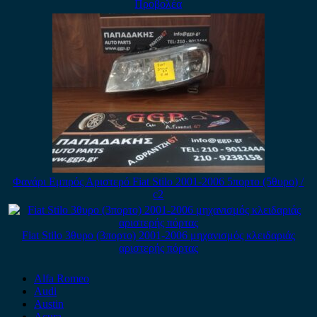
Προβολέα
Φανάρι Εμπρός Αριστερό Fiat Stilo 2001-2006 5πορτο (5θυρο) /
c2
Fiat Stilo 3θυρο (3πορτο) 2001-2006 μηχανισμός κλειδαριάς
αριστερής πόρτας
Alfa Romeo
Audi
Austin
Acura