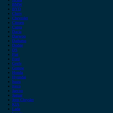
BMW
BYD
Chery
Chevrolet
Citroen
Cupra
Dacia
Daewoo
Daihatsu
Dodge
DS
Fiat
Ford
Geely
Gonow
Honda
Hyundai
Isuzu
iveco
Jaecoo
Jaguar
Jeep Chrysler
KIA
Lada