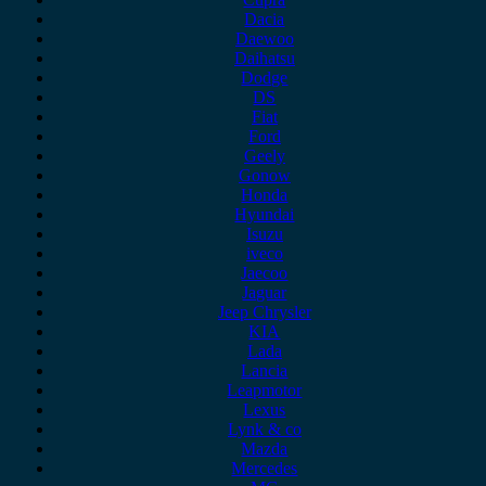
Dacia
Daewoo
Daihatsu
Dodge
DS
Fiat
Ford
Geely
Gonow
Honda
Hyundai
Isuzu
iveco
Jaecoo
Jaguar
Jeep Chrysler
KIA
Lada
Lancia
Leapmotor
Lexus
Lynk & co
Mazda
Mercedes