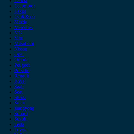
Lancia
Leapmotor
Lexus
Lynk & co
Mazda
Mercedes
MG
Mini
Mitsubishi
Nissan
Opel
Omoda
Peugeot
Porsche
Renault
Rover
Saab
Seat
Skoda
Smart
ssangyong
Subaru
Suzuki
Tesla
Toyota