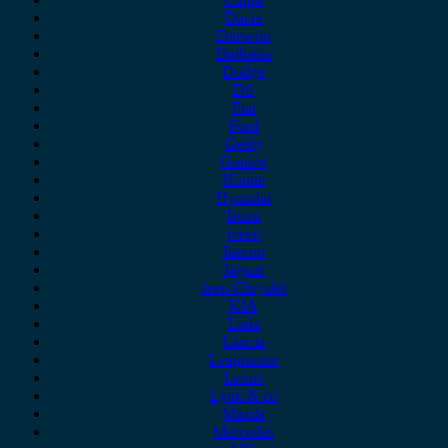
Dacia
Daewoo
Daihatsu
Dodge
DS
Fiat
Ford
Geely
Gonow
Honda
Hyundai
Isuzu
iveco
Jaecoo
Jaguar
Jeep Chrysler
KIA
Lada
Lancia
Leapmotor
Lexus
Lynk & co
Mazda
Mercedes