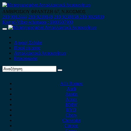
Skip
to
ΑΜΒΡΟΣΙΟΥ ΦΡΑΝΤΖΗ 67, Ν.ΚΟΣΜΟΣ
content
210 9012444
210 9239148
210 9238158
210 9026839
Κινητό-Viber-whatsapp : 6980507900
Primary
Menu
Αρχική Σελίδα
Ποιοί είμαστε
Ανταλλακτικά Αυτοκινήτων
Επικοινωνία
Alfa Romeo
Audi
Austin
Acura
BMW
BYD
Chery
Chevrolet
Citroen
Cupra