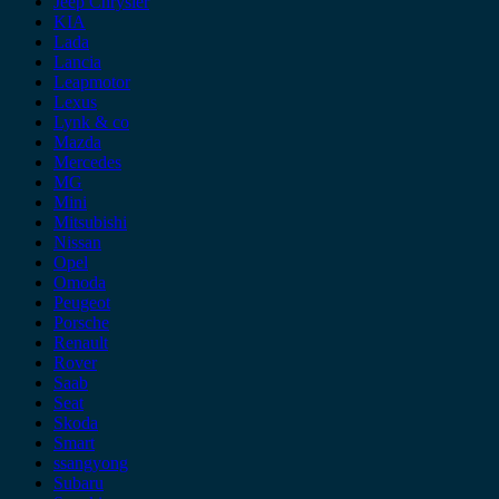
Jeep Chrysler
KIA
Lada
Lancia
Leapmotor
Lexus
Lynk & co
Mazda
Mercedes
MG
Mini
Mitsubishi
Nissan
Opel
Omoda
Peugeot
Porsche
Renault
Rover
Saab
Seat
Skoda
Smart
ssangyong
Subaru