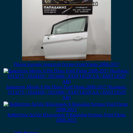
Πόρτα Εμπρός Αριστερή Άσπρη Ford Fiesta 2008-2017
Διακόπτης Μονός 6 Pin Πίσω Ford Fiesta 2008-2017 (Κωδικός:
1513275 / 1624429 / 1823466 / 8A6T14529 AA / 8A6T14529
AB)
Καθρέπτης Δεξιός Ηλεκτρικός 6 Καλώδια Άσπρος Ford Fiesta
2008-2013
Alfa Romeo