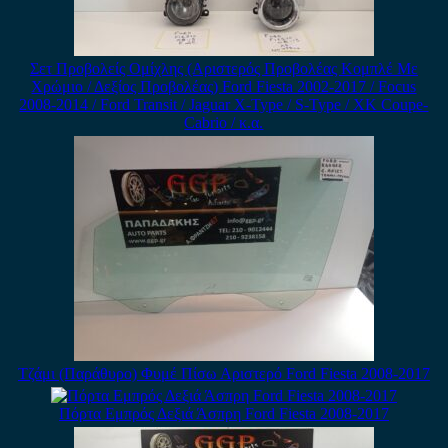
Σετ Προβολείς Ομίχλης (Αριστερός Προβολέας Κομπλέ Με
Χρώμιο / Δεξίος Προβολέας) Ford Fiesta 2002-2017 / Focus
2008-2014 / Ford Transit / Jaguar X-Type / S-Type / XK Coupe-
Cabrio / κ.α.
Τζάμι (Παράθυρο) Φυμέ Πίσω Αριστερό Ford Fiesta 2008-2017
Πόρτα Εμπρός Δεξιά Άσπρη Ford Fiesta 2008-2017