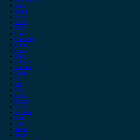
Audi
Austin
Acura
BMW
BYD
Chery
Chevrolet
Citroen
Cupra
Dacia
Daewoo
Daihatsu
Dodge
DS
Fiat
Ford
Geely
Gonow
Honda
Hyundai
Isuzu
iveco
Jaecoo
Jaguar