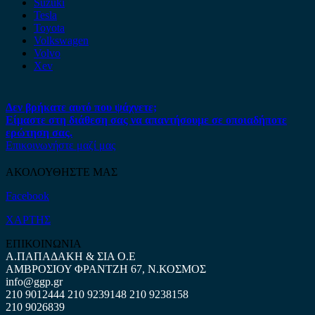
Suzuki
Tesla
Toyota
Volkswagen
Volvo
Xev
Δεν βρήκατε αυτό που ψάχνετε;
Είμαστε στη διάθεση σας να απαντήσουμε σε οποιαδήποτε
ερώτηση σας.
Επικοινωνήστε μαζί μας
ΑΚΟΛΟΥΘΗΣΤΕ ΜΑΣ
Facebook
ΧΑΡΤΗΣ
ΕΠΙΚΟΙΝΩΝΙΑ
Α.ΠΑΠΑΔΑΚΗ & ΣΙΑ Ο.Ε
ΑΜΒΡΟΣΙΟΥ ΦΡΑΝΤΖΗ 67, Ν.ΚΟΣΜΟΣ
info@ggp.gr
210 9012444
210 9239148
210 9238158
210 9026839