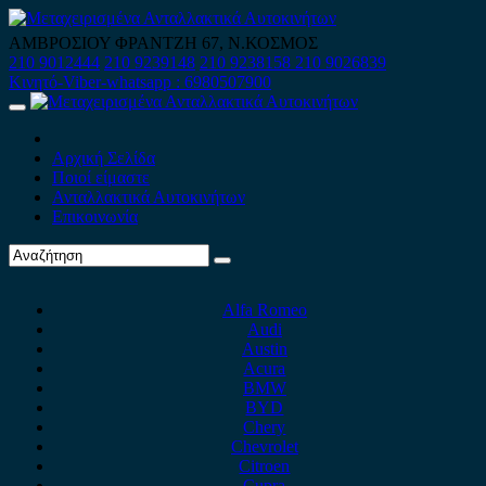
Skip
to
ΑΜΒΡΟΣΙΟΥ ΦΡΑΝΤΖΗ 67, Ν.ΚΟΣΜΟΣ
content
210 9012444
210 9239148
210 9238158
210 9026839
Κινητό-Viber-whatsapp : 6980507900
Primary
Menu
Αρχική Σελίδα
Ποιοί είμαστε
Ανταλλακτικά Αυτοκινήτων
Επικοινωνία
Alfa Romeo
Audi
Austin
Acura
BMW
BYD
Chery
Chevrolet
Citroen
Cupra