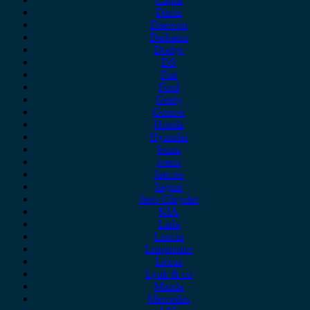
Dacia
Daewoo
Daihatsu
Dodge
DS
Fiat
Ford
Geely
Gonow
Honda
Hyundai
Isuzu
iveco
Jaecoo
Jaguar
Jeep Chrysler
KIA
Lada
Lancia
Leapmotor
Lexus
Lynk & co
Mazda
Mercedes