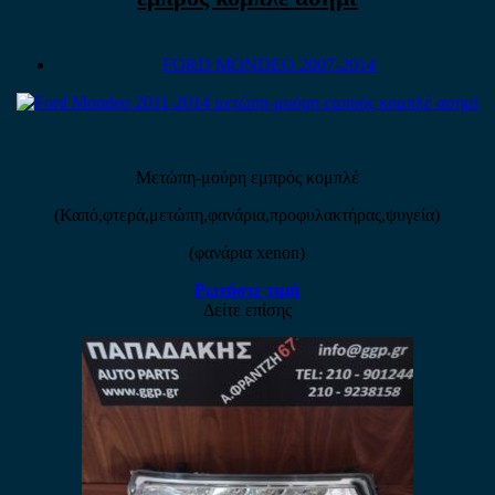
FORD MONDEO 2007-2014
Μετώπη-μούρη εμπρός κομπλέ
(Καπό,φτερά,μετώπη,φανάρια,προφυλακτήρας,ψυγεία)
(φανάρια xenon)
Ρωτήστε τιμή
Δείτε επίσης