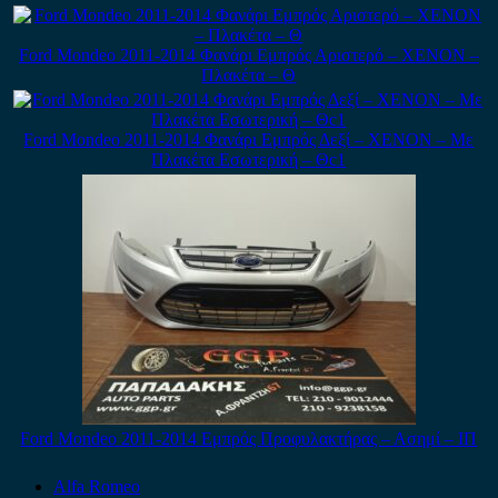
Ford Mondeo 2011-2014 Φανάρι Εμπρός Αριστερό – XENON –
Πλακέτα – Θ
Ford Mondeo 2011-2014 Φανάρι Εμπρός Δεξί – XENON – Με
Πλακέτα Εσωτερική – Θc1
Ford Mondeo 2011-2014 Εμπρός Προφυλακτήρας – Ασημί – ΙΠ
Alfa Romeo