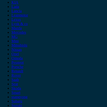
KIA
Lada
Lancia
Leapmotor
Lexus
Lynk & co
Mazda
Mercedes
MG
Mini
Mitsubishi
Nissan
Opel
Omoda
Peugeot
Porsche
Renault
Rover
Saab
Seat
Skoda
Smart
ssangyong
Subaru
Suzuki