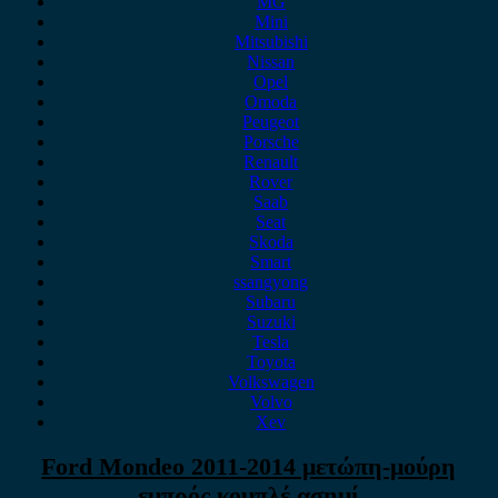
MG
Mini
Mitsubishi
Nissan
Opel
Omoda
Peugeot
Porsche
Renault
Rover
Saab
Seat
Skoda
Smart
ssangyong
Subaru
Suzuki
Tesla
Toyota
Volkswagen
Volvo
Xev
Ford Mondeo 2011-2014 μετώπη-μούρη
εμπρός κομπλέ ασημί