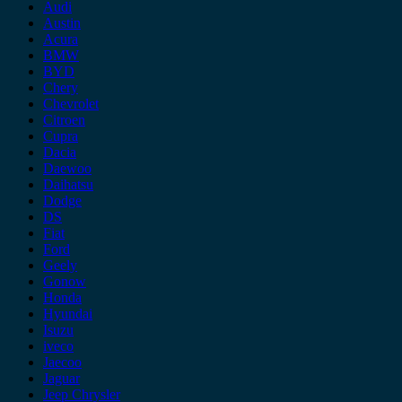
Audi
Austin
Acura
BMW
BYD
Chery
Chevrolet
Citroen
Cupra
Dacia
Daewoo
Daihatsu
Dodge
DS
Fiat
Ford
Geely
Gonow
Honda
Hyundai
Isuzu
iveco
Jaecoo
Jaguar
Jeep Chrysler