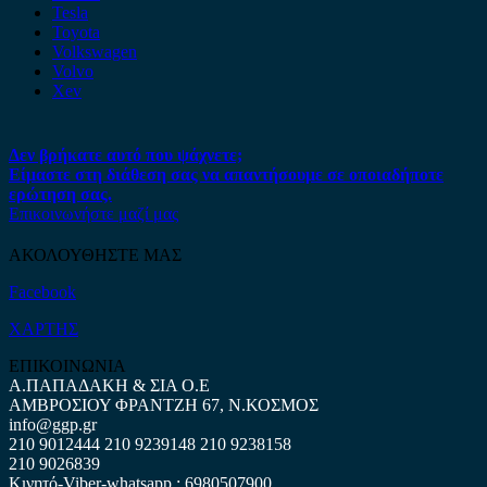
Tesla
Toyota
Volkswagen
Volvo
Xev
Δεν βρήκατε αυτό που ψάχνετε;
Είμαστε στη διάθεση σας να απαντήσουμε σε οποιαδήποτε
ερώτηση σας.
Επικοινωνήστε μαζί μας
ΑΚΟΛΟΥΘΗΣΤΕ ΜΑΣ
Facebook
ΧΑΡΤΗΣ
ΕΠΙΚΟΙΝΩΝΙΑ
Α.ΠΑΠΑΔΑΚΗ & ΣΙΑ Ο.Ε
ΑΜΒΡΟΣΙΟΥ ΦΡΑΝΤΖΗ 67, Ν.ΚΟΣΜΟΣ
info@ggp.gr
210 9012444
210 9239148
210 9238158
210 9026839
Κινητό-Viber-whatsapp : 6980507900