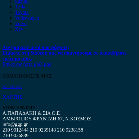
Suzuki
Tesla
Toyota
Volkswagen
Volvo
Xev
Δεν βρήκατε αυτό που ψάχνετε;
Είμαστε στη διάθεση σας να απαντήσουμε σε οποιαδήποτε
ερώτηση σας.
Επικοινωνήστε μαζί μας
ΑΚΟΛΟΥΘΗΣΤΕ ΜΑΣ
Facebook
ΧΑΡΤΗΣ
ΕΠΙΚΟΙΝΩΝΙΑ
Α.ΠΑΠΑΔΑΚΗ & ΣΙΑ Ο.Ε
ΑΜΒΡΟΣΙΟΥ ΦΡΑΝΤΖΗ 67, Ν.ΚΟΣΜΟΣ
info@ggp.gr
210 9012444
210 9239148
210 9238158
210 9026839