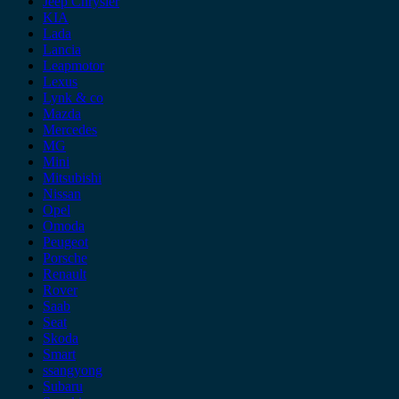
Jeep Chrysler
KIA
Lada
Lancia
Leapmotor
Lexus
Lynk & co
Mazda
Mercedes
MG
Mini
Mitsubishi
Nissan
Opel
Omoda
Peugeot
Porsche
Renault
Rover
Saab
Seat
Skoda
Smart
ssangyong
Subaru