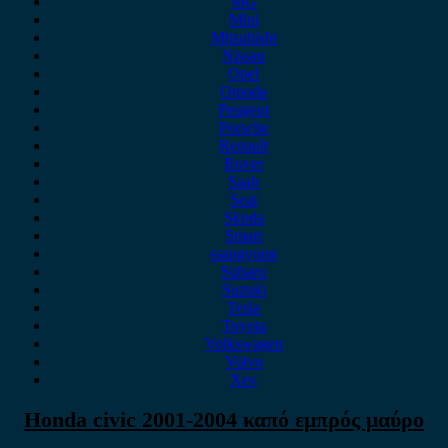
MG
Mini
Mitsubishi
Nissan
Opel
Omoda
Peugeot
Porsche
Renault
Rover
Saab
Seat
Skoda
Smart
ssangyong
Subaru
Suzuki
Tesla
Toyota
Volkswagen
Volvo
Xev
Honda civic 2001-2004 καπό εμπρός μαύρο