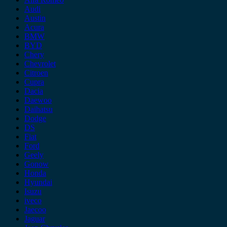
Audi
Austin
Acura
BMW
BYD
Chery
Chevrolet
Citroen
Cupra
Dacia
Daewoo
Daihatsu
Dodge
DS
Fiat
Ford
Geely
Gonow
Honda
Hyundai
Isuzu
iveco
Jaecoo
Jaguar