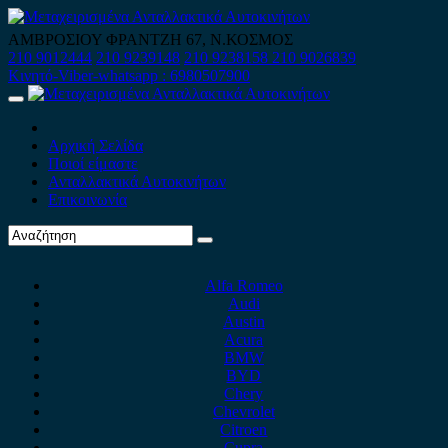
Skip
to
ΑΜΒΡΟΣΙΟΥ ΦΡΑΝΤΖΗ 67, Ν.ΚΟΣΜΟΣ
content
210 9012444
210 9239148
210 9238158
210 9026839
Κινητό-Viber-whatsapp : 6980507900
Primary
Menu
Αρχική Σελίδα
Ποιοί είμαστε
Ανταλλακτικά Αυτοκινήτων
Επικοινωνία
Alfa Romeo
Audi
Austin
Acura
BMW
BYD
Chery
Chevrolet
Citroen
Cupra