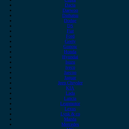
Dacia
Daewoo
Daihatsu
Dodge
DS
Fiat
Ford
Geely
Gonow
Honda
Hyundai
Isuzu
iveco
Jaecoo
Jaguar
Jeep Chrysler
KIA
Lada
Lancia
Leapmotor
Lexus
Lynk & co
Mazda
Mercedes