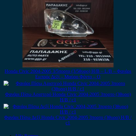
Honda Civic 2004-2005 3/5πορτο (3/5θυρο) H/B – L/B – Φανάρι
Εμπρός Δεξί – Μαύρο Φόντο – Ο
Φανάρι Πίσω Αριστερό Honda Civic 2004-2005 3πορτο (3θυρο)
H/B / c1
Φανάρι Πίσω Δεξί Honda Civic 2004-2005 3πορτο (3θυρο) H/B /
c1
Alfa Romeo