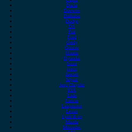
Dacia
Daewoo
Daihatsu
Dodge
DS
Fiat
Ford
Geely
Gonow
Honda
Hyundai
Isuzu
iveco
Jaecoo
Jaguar
Jeep Chrysler
KIA
Lada
Lancia
Leapmotor
Lexus
Lynk & co
Mazda
Mercedes