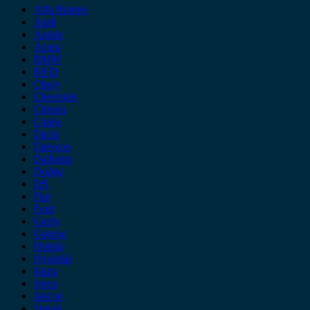
Alfa Romeo
Audi
Austin
Acura
BMW
BYD
Chery
Chevrolet
Citroen
Cupra
Dacia
Daewoo
Daihatsu
Dodge
DS
Fiat
Ford
Geely
Gonow
Honda
Hyundai
Isuzu
iveco
Jaecoo
Jaguar