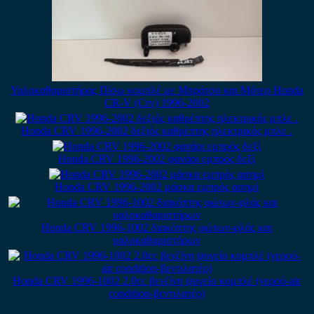
Υαλοκαθαριστήρας Πίσω κομπλέ με Μπράτσο και Μότερ Honda
CR-V (Crv) 1996-2002
Honda CRV 1996-2002 δεξιός καθρέπτης ηλεκτρικός μπλε .
Honda CRV 1996-2002 φανάρι εμπρός δεξί
Honda CRV 1996-2002 μάσκα εμπρός ασημί
Honda CRV 1996-1002 διακόπτης φώτων-φλάς και
υαλοκαθαριστήρων
Honda CRV 1996-1002 2.0cc βενζίνη ψυγείο κομπλέ (νερού-air
condition-βεντιλατέρ)