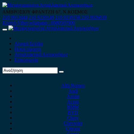
Skip
to
ΑΜΒΡΟΣΙΟΥ ΦΡΑΝΤΖΗ 67, Ν.ΚΟΣΜΟΣ
content
210 9012444
210 9239148
210 9238158
210 9026839
Κινητό-Viber-whatsapp : 6980507900
Primary
Menu
Αρχική Σελίδα
Ποιοί είμαστε
Ανταλλακτικά Αυτοκινήτων
Επικοινωνία
Alfa Romeo
Audi
Austin
Acura
BMW
BYD
Chery
Chevrolet
Citroen
Cupra