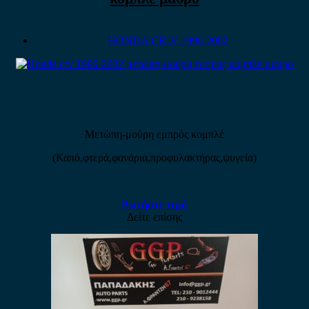
HONDA CR-V 1996-2002
Μετώπη-μούρη εμπρός κομπλέ
(Καπό,φτερά,φανάρια,προφυλακτήρας,ψυγεία)
Ρωτήστε τιμή
Δείτε επίσης