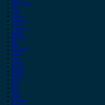
Jeep Chrysler
KIA
Lada
Lancia
Leapmotor
Lexus
Lynk & co
Mazda
Mercedes
MG
Mini
Mitsubishi
Nissan
Opel
Omoda
Peugeot
Porsche
Renault
Rover
Saab
Seat
Skoda
Smart
ssangyong
Subaru