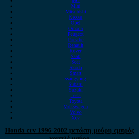
MG
Mini
Mitsubishi
Nissan
Opel
Omoda
Peugeot
Porsche
Renault
Rover
Saab
Seat
Skoda
Smart
ssangyong
Subaru
Suzuki
Tesla
Toyota
Volkswagen
Volvo
Xev
Honda crv 1996-2002 μετώπη-μούρη εμπρός
κομπλέ μαύρο