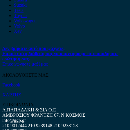
Suzuki
Tesla
Toyota
Volkswagen
Volvo
Xev
Δεν βρήκατε αυτό που ψάχνετε;
Είμαστε στη διάθεση σας να απαντήσουμε σε οποιαδήποτε
ερώτηση σας.
Επικοινωνήστε μαζί μας
ΑΚΟΛΟΥΘΗΣΤΕ ΜΑΣ
Facebook
ΧΑΡΤΗΣ
ΕΠΙΚΟΙΝΩΝΙΑ
Α.ΠΑΠΑΔΑΚΗ & ΣΙΑ Ο.Ε
ΑΜΒΡΟΣΙΟΥ ΦΡΑΝΤΖΗ 67, Ν.ΚΟΣΜΟΣ
info@ggp.gr
210 9012444
210 9239148
210 9238158