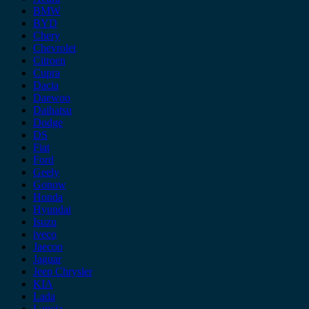
BMW
BYD
Chery
Chevrolet
Citroen
Cupra
Dacia
Daewoo
Daihatsu
Dodge
DS
Fiat
Ford
Geely
Gonow
Honda
Hyundai
Isuzu
iveco
Jaecoo
Jaguar
Jeep Chrysler
KIA
Lada
Lancia