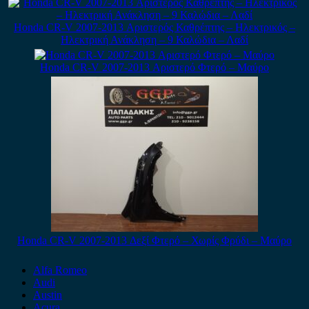
Honda CR-V 2007-2013 Αριστερός Καθρέπτης – Ηλεκτρικός –
Ηλεκτρική Ανάκληση – 9 Καλώδια – Λαδί
Honda CR-V 2007-2013 Αριστερό Φτερό – Μαύρο
Honda CR-V 2007-2013 Δεξί Φτερό – Χωρίς Φρύδι – Μαύρο
Alfa Romeo
Audi
Austin
Acura