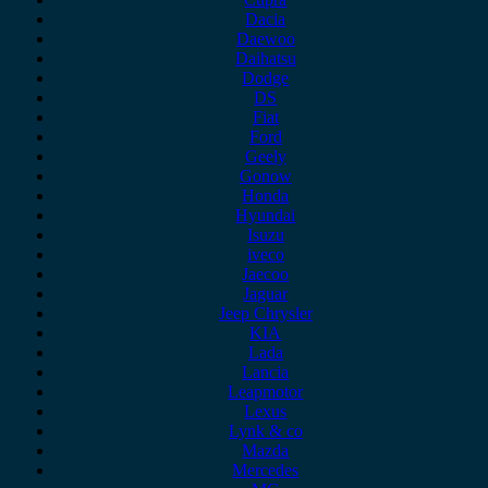
Dacia
Daewoo
Daihatsu
Dodge
DS
Fiat
Ford
Geely
Gonow
Honda
Hyundai
Isuzu
iveco
Jaecoo
Jaguar
Jeep Chrysler
KIA
Lada
Lancia
Leapmotor
Lexus
Lynk & co
Mazda
Mercedes