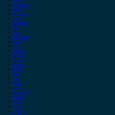
Leapmotor
Lexus
Lynk & co
Mazda
Mercedes
MG
Mini
Mitsubishi
Nissan
Opel
Omoda
Peugeot
Porsche
Renault
Rover
Saab
Seat
Skoda
Smart
ssangyong
Subaru
Suzuki
Tesla
Toyota