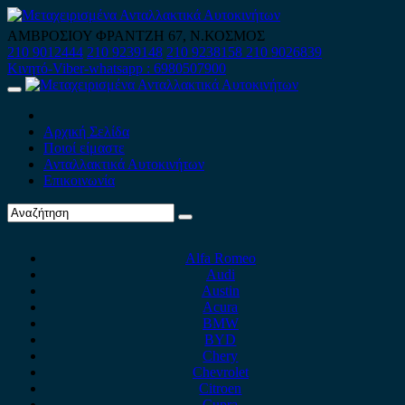
Skip
to
ΑΜΒΡΟΣΙΟΥ ΦΡΑΝΤΖΗ 67, Ν.ΚΟΣΜΟΣ
content
210 9012444
210 9239148
210 9238158
210 9026839
Κινητό-Viber-whatsapp : 6980507900
Primary
Menu
Αρχική Σελίδα
Ποιοί είμαστε
Ανταλλακτικά Αυτοκινήτων
Επικοινωνία
Alfa Romeo
Audi
Austin
Acura
BMW
BYD
Chery
Chevrolet
Citroen
Cupra