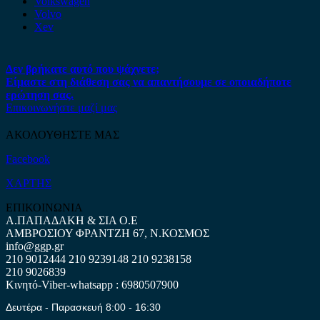
Volkswagen
Volvo
Xev
Δεν βρήκατε αυτό που ψάχνετε;
Είμαστε στη διάθεση σας να απαντήσουμε σε οποιαδήποτε
ερώτηση σας.
Επικοινωνήστε μαζί μας
ΑΚΟΛΟΥΘΗΣΤΕ ΜΑΣ
Facebook
ΧΑΡΤΗΣ
ΕΠΙΚΟΙΝΩΝΙΑ
Α.ΠΑΠΑΔΑΚΗ & ΣΙΑ Ο.Ε
ΑΜΒΡΟΣΙΟΥ ΦΡΑΝΤΖΗ 67, Ν.ΚΟΣΜΟΣ
info@ggp.gr
210 9012444
210 9239148
210 9238158
210 9026839
Κινητό-Viber-whatsapp : 6980507900
Δευτέρα - Παρασκευή 8:00 - 16:30