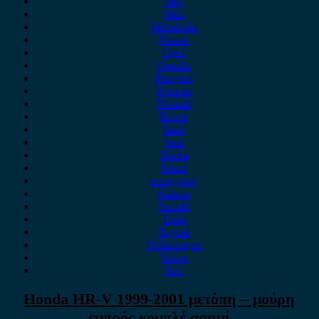
MG
Mini
Mitsubishi
Nissan
Opel
Omoda
Peugeot
Porsche
Renault
Rover
Saab
Seat
Skoda
Smart
ssangyong
Subaru
Suzuki
Tesla
Toyota
Volkswagen
Volvo
Xev
Honda HR-V 1999-2001 μετόπη – μούρη
εμπρός κομπλέ ασημί