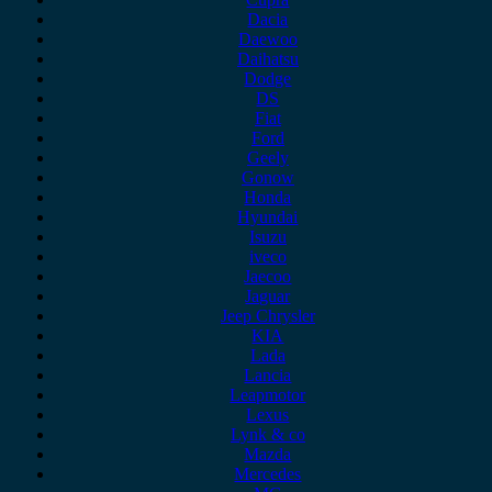
Dacia
Daewoo
Daihatsu
Dodge
DS
Fiat
Ford
Geely
Gonow
Honda
Hyundai
Isuzu
iveco
Jaecoo
Jaguar
Jeep Chrysler
KIA
Lada
Lancia
Leapmotor
Lexus
Lynk & co
Mazda
Mercedes