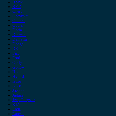
BMW
BYD
Chery
Chevrolet
Citroen
Cupra
Dacia
Daewoo
Daihatsu
Dodge
DS
Fiat
Ford
Geely
Gonow
Honda
Hyundai
Isuzu
iveco
Jaecoo
Jaguar
Jeep Chrysler
KIA
Lada
Lancia