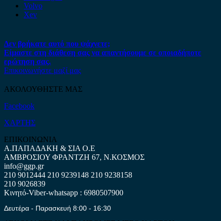
Volvo
Xev
Δεν βρήκατε αυτό που ψάχνετε;
Είμαστε στη διάθεση σας να απαντήσουμε σε οποιαδήποτε
ερώτηση σας.
Επικοινωνήστε μαζί μας
ΑΚΟΛΟΥΘΗΣΤΕ ΜΑΣ
Facebook
ΧΑΡΤΗΣ
ΕΠΙΚΟΙΝΩΝΙΑ
Α.ΠΑΠΑΔΑΚΗ & ΣΙΑ Ο.Ε
ΑΜΒΡΟΣΙΟΥ ΦΡΑΝΤΖΗ 67, Ν.ΚΟΣΜΟΣ
info@ggp.gr
210 9012444
210 9239148
210 9238158
210 9026839
Κινητό-Viber-whatsapp : 6980507900
Δευτέρα - Παρασκευή 8:00 - 16:30