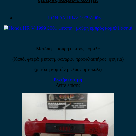
HONDA HR-V 1999-2006
Μετόπη – μούρη εμπρός κομπλέ
(Καπό, φτερά, μετόπη, φανάρια, προφυλακτήρας, ψυγεία)
(μετόπη κομμένη-φλας πορτοκαλί)
Ρωτήστε τιμή
Δείτε επίσης