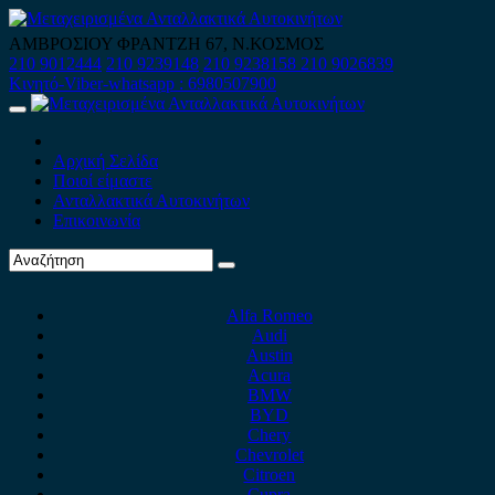
Skip
to
ΑΜΒΡΟΣΙΟΥ ΦΡΑΝΤΖΗ 67, Ν.ΚΟΣΜΟΣ
content
210 9012444
210 9239148
210 9238158
210 9026839
Κινητό-Viber-whatsapp : 6980507900
Primary
Menu
Αρχική Σελίδα
Ποιοί είμαστε
Ανταλλακτικά Αυτοκινήτων
Επικοινωνία
Alfa Romeo
Audi
Austin
Acura
BMW
BYD
Chery
Chevrolet
Citroen
Cupra