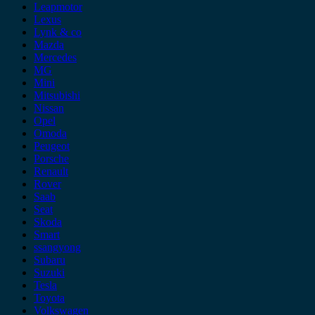
Leapmotor
Lexus
Lynk & co
Mazda
Mercedes
MG
Mini
Mitsubishi
Nissan
Opel
Omoda
Peugeot
Porsche
Renault
Rover
Saab
Seat
Skoda
Smart
ssangyong
Subaru
Suzuki
Tesla
Toyota
Volkswagen