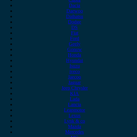
Dacia
Daewoo
Daihatsu
Dodge
DS
Fiat
Ford
Geely
Gonow
Honda
Hyundai
Isuzu
iveco
Jaecoo
Jaguar
Jeep Chrysler
KIA
Lada
Lancia
Leapmotor
Lexus
Lynk & co
Mazda
Mercedes