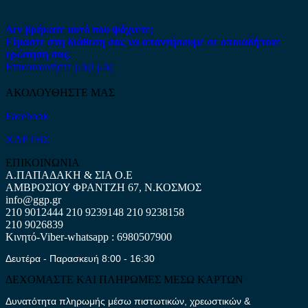
Δεν βρήκατε αυτό που ψάχνετε;
Είμαστε στη διάθεση σας να απαντήσουμε σε οποιαδήποτε
ερώτηση σας.
Επικοινωνήστε μαζί μας
ΑΚΟΛΟΥΘΗΣΤΕ ΜΑΣ
Facebook
ΧΑΡΤΗΣ
ΕΠΙΚΟΙΝΩΝΙΑ
Α.ΠΑΠΑΔΑΚΗ & ΣΙΑ Ο.Ε
ΑΜΒΡΟΣΙΟΥ ΦΡΑΝΤΖΗ 67, Ν.ΚΟΣΜΟΣ
info@ggp.gr
210 9012444
210 9239148
210 9238158
210 9026839
Κινητό-Viber-whatsapp : 6980507900
Δευτέρα - Παρασκευή 8:00 - 16:30
ΔΕΧΟΜΑΣΤΕ ΚΑΙ ΠΛΗΡΩΜΕΣ ΜΕΣΩ ΚΑΡΤΩΝ
Δυνατότητα πληρωμής μέσω πιστωτικών, χρεωστικών &