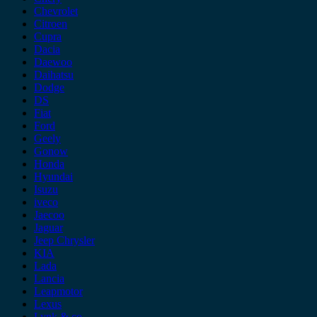
Chevrolet
Citroen
Cupra
Dacia
Daewoo
Daihatsu
Dodge
DS
Fiat
Ford
Geely
Gonow
Honda
Hyundai
Isuzu
iveco
Jaecoo
Jaguar
Jeep Chrysler
KIA
Lada
Lancia
Leapmotor
Lexus
Lynk & co