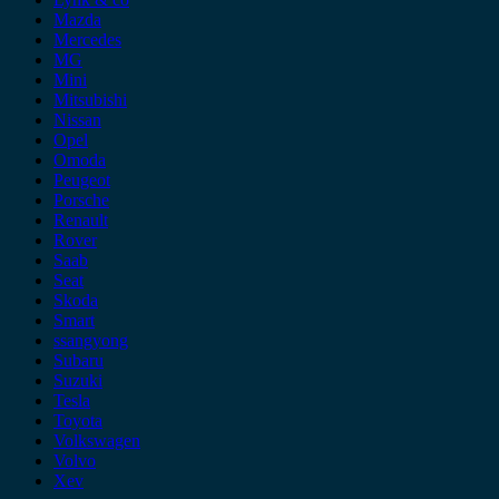
Mazda
Mercedes
MG
Mini
Mitsubishi
Nissan
Opel
Omoda
Peugeot
Porsche
Renault
Rover
Saab
Seat
Skoda
Smart
ssangyong
Subaru
Suzuki
Tesla
Toyota
Volkswagen
Volvo
Xev