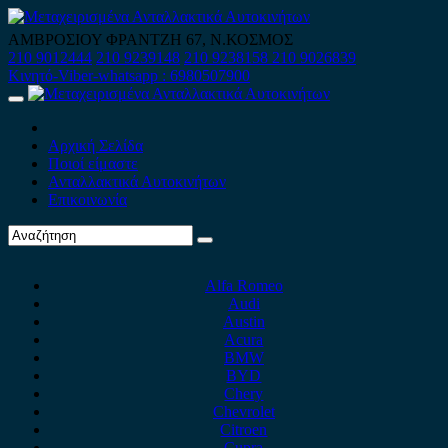
Skip
to
ΑΜΒΡΟΣΙΟΥ ΦΡΑΝΤΖΗ 67, Ν.ΚΟΣΜΟΣ
content
210 9012444
210 9239148
210 9238158
210 9026839
Κινητό-Viber-whatsapp : 6980507900
Primary
Menu
Αρχική Σελίδα
Ποιοί είμαστε
Ανταλλακτικά Αυτοκινήτων
Επικοινωνία
Alfa Romeo
Audi
Austin
Acura
BMW
BYD
Chery
Chevrolet
Citroen
Cupra