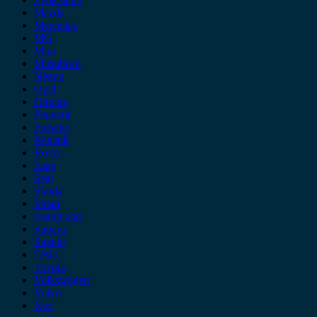
Mazda
Mercedes
MG
Mini
Mitsubishi
Nissan
Opel
Omoda
Peugeot
Porsche
Renault
Rover
Saab
Seat
Skoda
Smart
ssangyong
Subaru
Suzuki
Tesla
Toyota
Volkswagen
Volvo
Xev