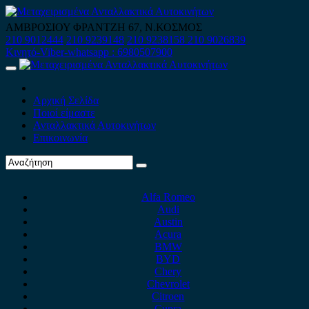
Skip
to
ΑΜΒΡΟΣΙΟΥ ΦΡΑΝΤΖΗ 67, Ν.ΚΟΣΜΟΣ
content
210 9012444
210 9239148
210 9238158
210 9026839
Κινητό-Viber-whatsapp : 6980507900
Primary
Menu
Αρχική Σελίδα
Ποιοί είμαστε
Ανταλλακτικά Αυτοκινήτων
Επικοινωνία
Alfa Romeo
Audi
Austin
Acura
BMW
BYD
Chery
Chevrolet
Citroen
Cupra