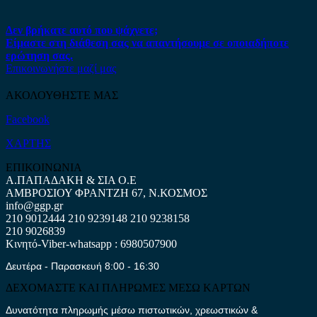
Δεν βρήκατε αυτό που ψάχνετε;
Είμαστε στη διάθεση σας να απαντήσουμε σε οποιαδήποτε
ερώτηση σας.
Επικοινωνήστε μαζί μας
ΑΚΟΛΟΥΘΗΣΤΕ ΜΑΣ
Facebook
ΧΑΡΤΗΣ
ΕΠΙΚΟΙΝΩΝΙΑ
Α.ΠΑΠΑΔΑΚΗ & ΣΙΑ Ο.Ε
ΑΜΒΡΟΣΙΟΥ ΦΡΑΝΤΖΗ 67, Ν.ΚΟΣΜΟΣ
info@ggp.gr
210 9012444
210 9239148
210 9238158
210 9026839
Κινητό-Viber-whatsapp : 6980507900
Δευτέρα - Παρασκευή 8:00 - 16:30
ΔΕΧΟΜΑΣΤΕ ΚΑΙ ΠΛΗΡΩΜΕΣ ΜΕΣΩ ΚΑΡΤΩΝ
Δυνατότητα πληρωμής μέσω πιστωτικών, χρεωστικών &