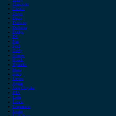
Chevrolet
Citroen
Cupra
Dacia
Daewoo
Daihatsu
Dodge
DS
Fiat
Ford
Geely
Gonow
Honda
Hyundai
Isuzu
iveco
Jaecoo
Jaguar
Jeep Chrysler
KIA
Lada
Lancia
Leapmotor
Lexus
Lynk & co