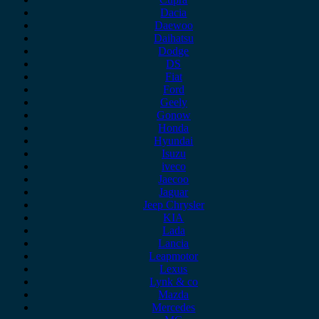
Dacia
Daewoo
Daihatsu
Dodge
DS
Fiat
Ford
Geely
Gonow
Honda
Hyundai
Isuzu
iveco
Jaecoo
Jaguar
Jeep Chrysler
KIA
Lada
Lancia
Leapmotor
Lexus
Lynk & co
Mazda
Mercedes