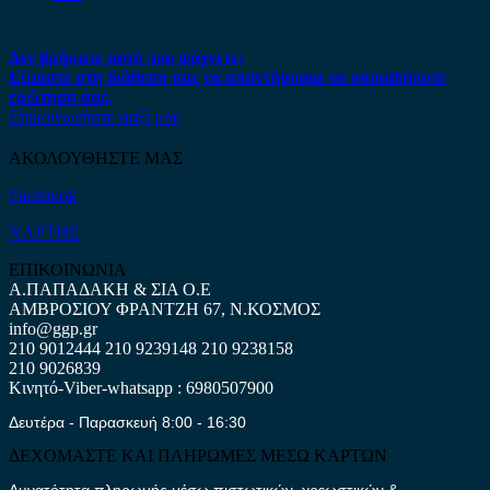
Δεν βρήκατε αυτό που ψάχνετε;
Είμαστε στη διάθεση σας να απαντήσουμε σε οποιαδήποτε
ερώτηση σας.
Επικοινωνήστε μαζί μας
ΑΚΟΛΟΥΘΗΣΤΕ ΜΑΣ
Facebook
ΧΑΡΤΗΣ
ΕΠΙΚΟΙΝΩΝΙΑ
Α.ΠΑΠΑΔΑΚΗ & ΣΙΑ Ο.Ε
ΑΜΒΡΟΣΙΟΥ ΦΡΑΝΤΖΗ 67, Ν.ΚΟΣΜΟΣ
info@ggp.gr
210 9012444
210 9239148
210 9238158
210 9026839
Κινητό-Viber-whatsapp : 6980507900
Δευτέρα - Παρασκευή 8:00 - 16:30
ΔΕΧΟΜΑΣΤΕ ΚΑΙ ΠΛΗΡΩΜΕΣ ΜΕΣΩ ΚΑΡΤΩΝ
Δυνατότητα πληρωμής μέσω πιστωτικών, χρεωστικών &