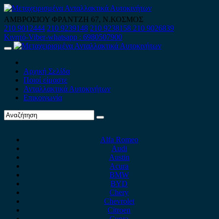
Skip
to
ΑΜΒΡΟΣΙΟΥ ΦΡΑΝΤΖΗ 67, Ν.ΚΟΣΜΟΣ
content
210 9012444
210 9239148
210 9238158
210 9026839
Κινητό-Viber-whatsapp : 6980507900
Primary
Menu
Αρχική Σελίδα
Ποιοί είμαστε
Ανταλλακτικά Αυτοκινήτων
Επικοινωνία
Alfa Romeo
Audi
Austin
Acura
BMW
BYD
Chery
Chevrolet
Citroen
Cupra