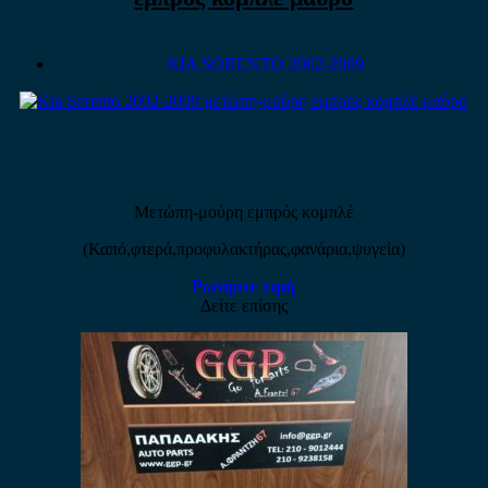
KIA SORENTO 2002-2009
Μετώπη-μούρη εμπρός κομπλέ
(Καπό,φτερά,προφυλακτήρας,φανάρια,ψυγεία)
Ρωτήστε τιμή
Δείτε επίσης