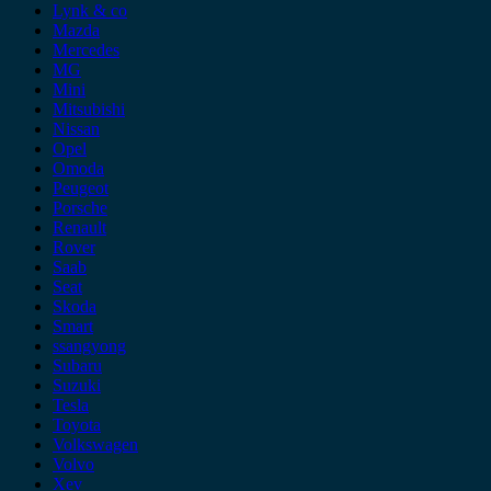
Lynk & co
Mazda
Mercedes
MG
Mini
Mitsubishi
Nissan
Opel
Omoda
Peugeot
Porsche
Renault
Rover
Saab
Seat
Skoda
Smart
ssangyong
Subaru
Suzuki
Tesla
Toyota
Volkswagen
Volvo
Xev