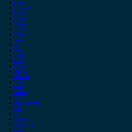
Chery
Chevrolet
Citroen
Cupra
Dacia
Daewoo
Daihatsu
Dodge
DS
Fiat
Ford
Geely
Gonow
Honda
Hyundai
Isuzu
iveco
Jaecoo
Jaguar
Jeep Chrysler
KIA
Lada
Lancia
Leapmotor
Lexus