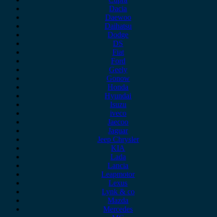
Dacia
Daewoo
Daihatsu
Dodge
DS
Fiat
Ford
Geely
Gonow
Honda
Hyundai
Isuzu
iveco
Jaecoo
Jaguar
Jeep Chrysler
KIA
Lada
Lancia
Leapmotor
Lexus
Lynk & co
Mazda
Mercedes