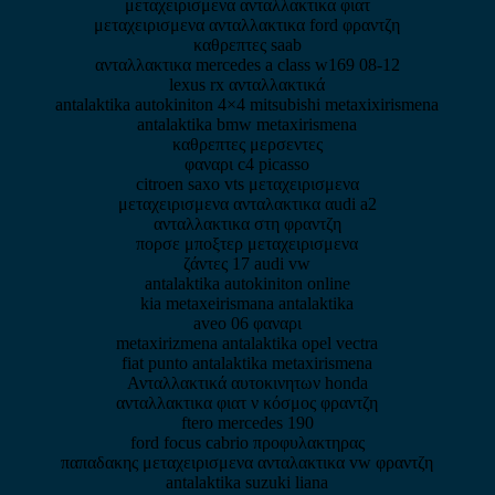
μεταχειρισμενα ανταλλακτικα φιατ
μεταχειρισμενα ανταλλακτικα ford φραντζη
καθρεπτες saab
ανταλλακτικα mercedes a class w169 08-12
lexus rx ανταλλακτικά
antalaktika autokiniton 4×4 mitsubishi metaxixirismena
antalaktika bmw metaxirismena
καθρεπτες μερσεντες
φαναρι c4 picasso
citroen saxo vts μεταχειρισμενα
μεταχειρισμενα ανταλακτικα αudi a2
ανταλλακτικα στη φραντζη
πορσε μποξτερ μεταχειρισμενα
ζάντες 17 audi vw
antalaktika autokiniton online
kia metaxeirismana antalaktika
aveo 06 φαναρι
metaxirizmena antalaktika opel vectra
fiat punto antalaktika metaxirismena
Ανταλλακτικά αυτοκινητων honda
ανταλλακτικα φιατ ν κόσμος φραντζη
ftero mercedes 190
ford focus cabrio προφυλακτηρας
παπαδακης μεταχειρισμενα ανταλακτικα vw φραντζη
antalaktika suzuki liana