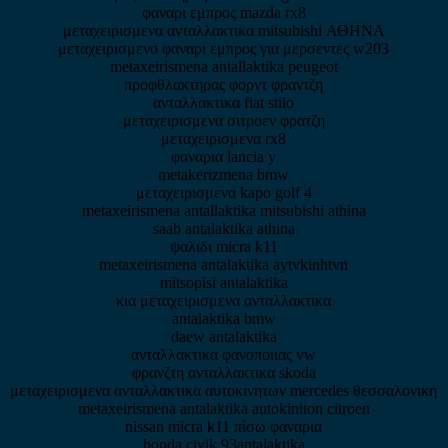
φαναρι εμπρος mazda rx8
μεταχειρισμενα ανταλλακτικα mitsubishi ΑΘΗΝΑ
μεταχειρισμενο φαναρι εμπρος για μερσεντες w203
metaxeirismena antallaktika peugeot
προφθλακτηρας φορντ φραντζη
ανταλλακτικα fiat stilo
μεταχειρισμενα σιτροεν φρατζη
μεταχειρισμενα rx8
φαναρια lancia y
metakerizmena bmw
μεταχειρισμενα kapo golf 4
metaxeirismena antallaktika mitsubishi athina
saab antalaktika athina
ψαλιδι micra k11
metaxeirismena antalaktika aytvkinhtvn
mitsopisi antalaktika
κια μεταχειρισμενα ανταλλακτικα
antalaktika bmw
daew antalaktika
ανταλλακτικα φανοποιιας vw
φρανζτη ανταλλακτικα skoda
μεταχειρισμενα ανταλλακτικα αυτοκινητων mercedes θεσσαλονικη
metaxeirismena antalaktika autokiniton citroen
nissan micra k11 πίσω φαναρια
honda civik 93antalaktika