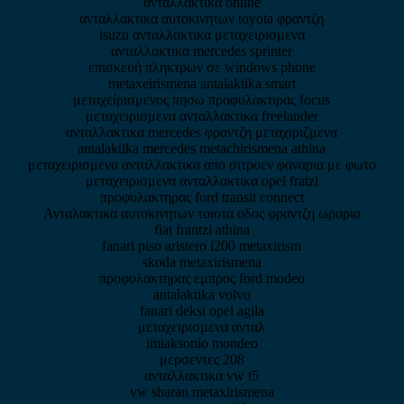
ανταλλακτικα online
ανταλλακτικα αυτοκινητων toyota φραντζη
isuzu ανταλλακτικα μεταχειρισμενα
ανταλλακτικα mercedes sprinter
επισκευή πληκτρων σε windows phone
metaxeirismena antalaktika smart
μεταχείρισμενος πησω προφυλακτιρας focus
μεταχειρισμενα ανταλλακτικα freelander
ανταλλακτικα mercedes φραντζη μεταχιριζμενα
antalaktika mercedes metachirismena athina
μεταχειρισμενα ανταλλακτικα απο σιτροεν φαναρια με φωτο
μεταχειρισμενα ανταλλακτικα opel fratzi
προφυλακτηρας ford transit connect
Ανταλακτικα αυτοκινητων τοιοτα οδος φραντζη ωραριο
fiat frantzi athina
fanari piso aristero l200 metaxirism
skoda metaxirismena
προφυλακτηρας εμπρος ford modeo
antalaktika volvo
fanari deksi opel agila
μεταχειρισμενα ανταλ
imiaksonio mondeo
μερσεντες 208
ανταλλακτικα vw t5
vw sharan metaxirismena