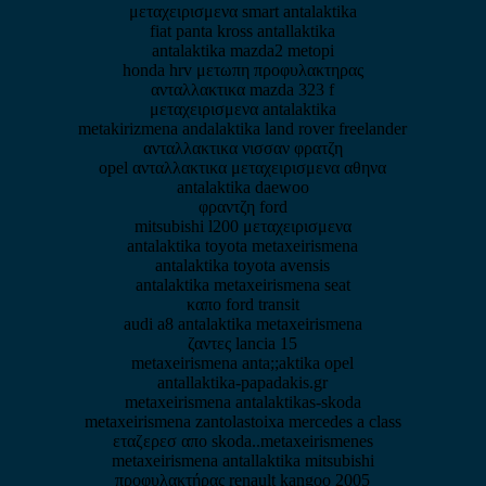
μεταχειρισμενα smart antalaktika
fiat panta kross antallaktika
antalaktika mazda2 metopi
honda hrv μετωπη προφυλακτηρας
ανταλλακτικα mazda 323 f
μεταχειρισμενα antalaktika
metakirizmena andalaktika land rover freelander
ανταλλακτικα νισσαν φρατζη
opel ανταλλακτικα μεταχειρισμενα αθηνα
antalaktika daewoo
φραντζη ford
mitsubishi l200 μεταχειρισμενα
antalaktika toyota metaxeirismena
antalaktika toyota avensis
antalaktika metaxeirismena seat
καπο ford transit
audi a8 antalaktika metaxeirismena
ζαντες lancia 15
metaxeirismena anta;;aktika opel
antallaktika-papadakis.gr
metaxeirismena antalaktikas-skoda
metaxeirismena zantolastoixa mercedes a class
εταζερεσ απο skoda..metaxeirismenes
metaxeirismena antallaktika mitsubishi
προφυλακτήρας renault kangoo 2005