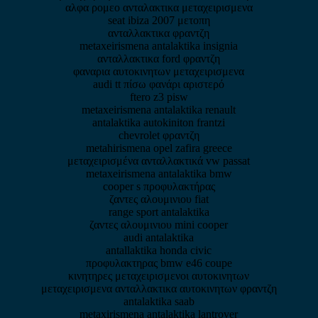
αλφα ρομεο ανταλακτικα μεταχειρισμενα
seat ibiza 2007 μετοπη
ανταλλακτικα φραντζη
metaxeirismena antalaktika insignia
ανταλλακτικα ford φραντζη
φαναρια αυτοκινητων μεταχειρισμενα
audi tt πίσω φανάρι αριστερό
ftero z3 pisw
metaxeirismena antalaktika renault
antalaktika autokiniton frantzi
chevrolet φραντζη
metahirismena opel zafira greece
μεταχειρισμένα ανταλλακτικά vw passat
metaxeirismena antalaktika bmw
cooper s προφυλακτήρας
ζαντες αλουμινιου fiat
range sport antalaktika
ζαντες αλουμινιου mini cooper
audi antalaktika
antallaktika honda civic
προφυλακτηρας bmw e46 coupe
κινητηρες μεταχειρισμενοι αυτοκινητων
μεταχειρισμενα ανταλλακτικα αυτοκινητων φραντζη
antalaktika saab
metaxirismena antalaktika lantrover