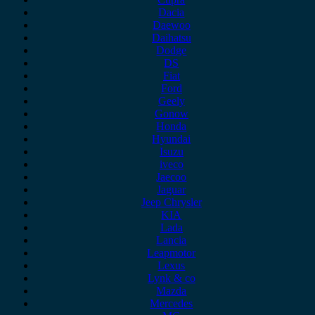
Dacia
Daewoo
Daihatsu
Dodge
DS
Fiat
Ford
Geely
Gonow
Honda
Hyundai
Isuzu
iveco
Jaecoo
Jaguar
Jeep Chrysler
KIA
Lada
Lancia
Leapmotor
Lexus
Lynk & co
Mazda
Mercedes