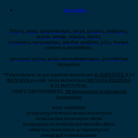
parts online
Πόρτες
,
καπώ
,
προφυλακτήρες
,
φτερά
,
μετώπες
,
τραβέρσες
,
ψυγεία
,
airbags
,
γέφυρες
,
άξονες
,
μπουκάλες
,
κρεμμαριέρες
,
ψαλίδια
,
ιμιαξόνια
,
μίζες
,
δυναμό
,
combrecer airconditions,
ηλεκτρικά τιμόνια
,
μοτέρ υαλοκαθαριστήρων
,
ζαντολάστιχα
αλουμινίου.
*Ειδικευόμαστε σε μια τεράστια ποικιλία από
ΚΑΘΡΕΠΤΕΣ
ΚΑΙ
ΦΑΝΑΡΙΑ
για κάθε τύπου αυτοκινήτων,
ΜΕΤΑΧΕΙΡΙΣΜΕΝΑ
ΚΑΙ IMITATION.
ΤΙΜΕΣ ΟΙΚΟΝΟΜΙΚΕΣ.
Μεταχειρισμένα Ανταλλακτικά
Αυτοκινήτων
lexus antalaktika
μεταχειρισμενα ανταλλακτικα αυτοκινητων
ανταλλακτικα αυτοκινητων αθηνα
μεταχειρισμενα ανταλλακτικα mercedes αθηνα
καθρεπτες αυτοκινητων μεταχειρισμενοι
metopi golf 4 metaxirizmeno