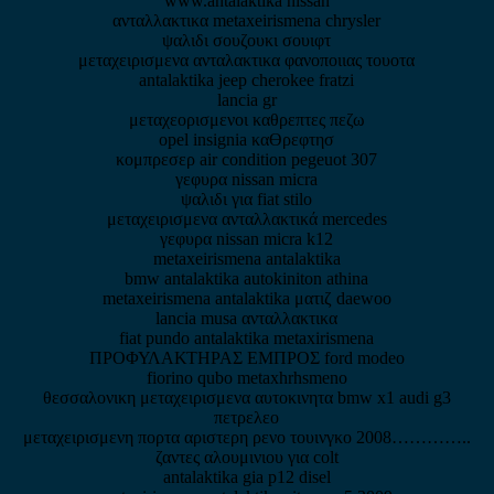
www.antalaktika nissan
ανταλλακτικα metaxeirismena chrysler
ψαλιδι σουζουκι σουιφτ
μεταχειρισμενα ανταλακτικα φανοποιιας τουοτα
antalaktika jeep cherokee fratzi
lancia gr
μεταχεορισμενοι καθρεπτες πεζω
opel insignia καϴρεφτησ
κομπρεσερ air condition pegeuot 307
γεφυρα nissan micra
ψαλιδι για fiat stilo
μεταχειρισμενα ανταλλακτικά mercedes
γεφυρα nissan micra k12
metaxeirismena antalaktika
bmw antalaktika autokiniton athina
metaxeirismena antalaktika ματιζ daewoo
lancia musa ανταλλακτικα
fiat pundo antalaktika metaxirismena
ΠΡΟΦΥΛΑΚΤΗΡΑΣ ΕΜΠΡΟΣ ford modeo
fiorino qubo metaxhrhsmeno
θεσσαλονικη μεταχειρισμενα αυτοκινητα bmw x1 audi g3
πετρελεο
μεταχειρισμενη πορτα αριστερη ρενο τουινγκο 2008…………..
ζαντες αλουμινιου για colt
antalaktika gia p12 disel