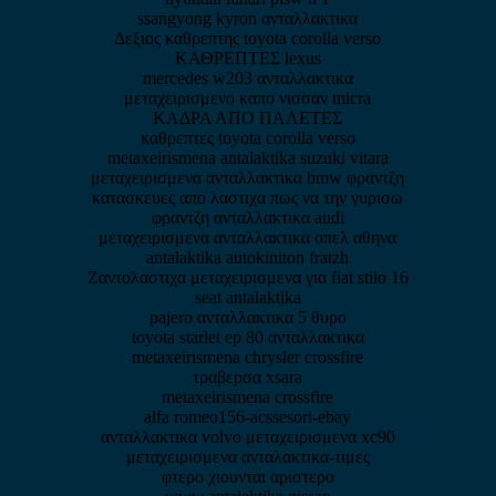
ssangyong kyron ανταλλακτικα
Δεξιος καθρεπτης toyota corolla verso
ΚΑΘΡΕΠΤΕΣ lexus
mercedes w203 ανταλλακτικα
μεταχειρισμενο καπο νισσαν micra
ΚΑΔΡΑ ΑΠΟ ΠΑΛΕΤΕΣ
καθρεπτες toyota corolla verso
metaxeirismena antalaktika suzuki vitara
μεταχειρισμενα ανταλλακτικα bmw φραντζη
κατασκευες απο λαστιχα πως να την γυρισω
φραντζη ανταλλακτικα audi
μεταχειρισμενα ανταλλακτικα οπελ αθηνα
antalaktika autokiniton fratzh
Ζαντολαστιχα μεταχειρισμενα για fiat stilo 16
seat antalaktika
pajero ανταλλακτικα 5 θυρο
toyota starlet ep 80 ανταλλακτικα
metaxeirismena chrysler crossfire
τραβερσα xsara
metaxeirismena crossfire
alfa romeo156-acssesori-ebay
ανταλλακτικα volvo μεταχειρισμενα xc90
μεταχειρισμενα ανταλακτικα-τιμες
φτερο χιουνται αριστερο