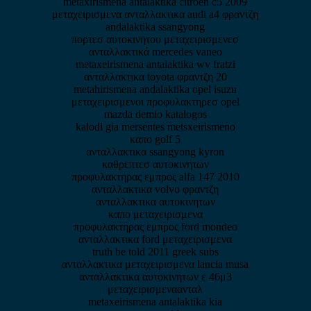
metaxirismena antalaktika citroen c5 2009
μεταχειρισμενα ανταλλακτικα audi a4 φραντζη
andalaktika ssangyong
πορτεσ αυτοκινητου μεταχειρισμενεσ
ανταλλακτικά mercedes vaneo
metaxeirismena antalaktika wv fratzi
ανταλλακτικα toyota φραντζη 20
metahirismena andalaktika opel isuzu
μεταχειρισμενοι προφυλακτηρεσ opel
mazda demio katalogos
kalodi gia mersentes metsxeirismeno
καπο golf 5
ανταλλακτικα ssangyong kyron
καθρεπτεσ αυτοκινητων
προφυλακτηρας εμπρος alfa 147 2010
ανταλλακτικα volvo φραντζη
ανταλλακτικα αυτοκινητων
καπο μεταχειρισμενα
προφυλακτηρας εμπρος ford mondeo
ανταλλακτικα ford μεταχειρισμενα
truth be told 2011 greek subs
ανταλλακτικα μεταχειρισμενα lancia musa
ανταλλακτικα αυτοκινητων ε 46μ3
μεταχειρισμεναανταλ
metaxeirismena antalaktika kia