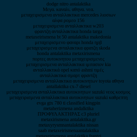
dodge nitro antalaktika
Μεγα. καναλι. αθηνα. νεα.
μεταχειρισμενα ανταλλακτικα mercedes λιοσιων
αλφα ρομεο 156
μεταχειρισμενα ανταλλακτικα w203
φραντζη ανταλλακτικα honda targa
metaxeirismena bt 50 antalaktika makedonia
μεταχειρισμενο φαναρι honda ηρβ
μεταχειρισμενα ανταλακτικα φρατζη skoda
honda antalaktika metaxirismena
πορτες αυτοκινητου μεταχειρισμενες
μεταχειρισμενα ανταλλακτικα ιμιτασιον kia
ανταλλακτικά opel καπό ashmi τιμές
ανταλλακτικα σμαρτ φραντζη
μεταχειρισμενα ανταλλακτικα αυτοκινητων toyota αθηνα
antallaktika cx-7 diesel
μεταχειρισμενα ανταλλακτικα αυτοκινητων suzuki νεος κοσμος
μεταχειρισμενα ανταλλακτικα αυτοκινητων suzuki καθρεπτη
evga gtx 780 ti classified kingpin
metaherizmena andalktika
ΠΡΟΦΥΛΑΚΤΗΡΑΣ c3 pluriel
metaxirismena antalaktika.gr
metaxyrysmnantalaktika nissan
saab metaxeirismenaantalaktika
metaxeirismena antalaktika frantzi