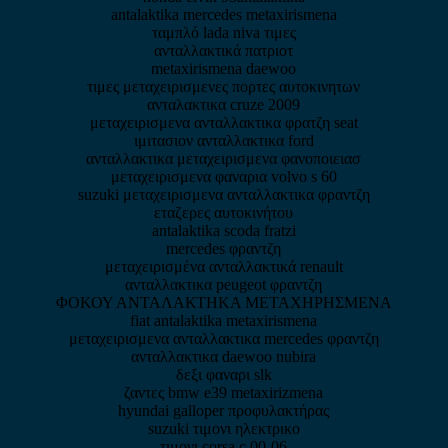
antalaktika mercedes metaxirismena
ταμπλό lada niva τιμες
ανταλλακτικά πατριοτ
metaxirismena daewoo
τιμες μεταχειρισμενες πορτες αυτοκινητων
ανταλακτικα cruze 2009
μεταχειρισμενα ανταλλακτικα φρατζη seat
ιμιτασιον ανταλλακτικα ford
ανταλλακτικα μεταχειρισμενα φανοποιειασ
μεταχειρισμενα φαναρια volvo s 60
suzuki μεταχειρισμενα ανταλλακτικα φραντζη
εταζερες αυτοκινήτου
antalaktika scoda fratzi
mercedes φραντζη
μεταχειρισμένα ανταλλακτικά renault
ανταλλακτικα peugeot φραντζη
ΦΟΚΟΥ ΑΝΤΑΛΑΚΤΗΚΑ ΜΕΤΑΧΗΡΗΣΜΕΝΑ
fiat antalaktika metaxirismena
μεταχειρισμενα ανταλλακτικα mercedes φραντζη
ανταλλακτικα daewoo nubira
δεξι φαναρι slk
ζαντες bmw e39 metaxirizmena
hyundai galloper προφυλακτήρας
suzuki τιμονι ηλεκτρικο
τιμονι corsa c 00-06