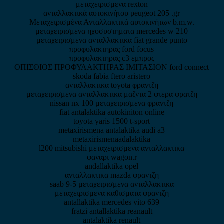
μεταχειρισμενα rexton
ανταλλακτικά αυτοκινήτου peugeot 205 .gr
Μεταχειρισμένα Ανταλλακτικά αυτοκινήτων b.m.w.
μεταχειρισμενα ηχοσυστηματα mercedes w 210
μεταχειρισμενα ανταλλακτικα fiat grande punto
προφυλακτηρας ford focus
προφυλακτηρας c3 εμπρος
ΟΠΙΣΘΙΟΣ ΠΡΟΦΥΛΑΚΤΗΡΑΣ ΙΜΙΤΑΣΙΟΝ ford connect
skoda fabia ftero aristero
ανταλλακτικα toyota φραντζη
μεταχειρισμενα ανταλλακτικα μαζντα 2 φτερα φρατζη
nissan nx 100 μεταχειρισμενα φραντζη
fiat antalaktika autokiniton online
toyota yaris 1500 t-sport
metaxirismena antalaktika audi a3
metaxirismenaadalaktika
l200 mitsubishi μεταχειρισμενα ανταλλακτικα
φαναρι wagon.r
andallaktika opel
ανταλλακτικα mazda φραντζη
saab 9-5 μεταχειρισμενα ανταλλακτικα
μεταχειρισμενα καθισματα φραντζη
antallaktika mercedes vito 639
fratzi antallaktika reanault
antalaktika renault