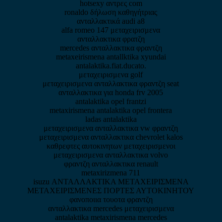
hotsexy αντρες com
ronaldo δήλωση καθηγήτριας
ανταλλακτικά audi a8
alfa romeo 147 μεταχειρισμενα
ανταλλακτικα φρατζη
mercedes ανταλλακτικα φραντζη
metaxeirismena antallktika xyundai
antalaktika.fiat.ducato.
μεταχειρισμενα golf
μεταχειρισμενα ανταλλακτικα φραντζη seat
ανταλλακτικα για honda frv 2005
antalaktika opel frantzi
metaxirismena antalaktika opel frontera
ladas antalaktika
μεταχειρισμενα ανταλλακτικα vw φραντζη
μεταχειρισμενα ανταλλακτικα chevrolet kalos
καθρεφτες αυτοκινητων μεταχειρισμενοι
μεταχειρισμενα ανταλλακτικα volvo
φραντζη ανταλλακτικα renault
metaxirizmena 711
isuzu ΑΝΤΑΛΛΑΚΤΙΚΑ ΜΕΤΑΧΕΙΡΙΣΜΕΝΑ
ΜΕΤΑΧΕΙΡΙΣΜΕΝΕΣ ΠΟΡΤΕΣ ΑΥΤΟΚΙΝΗΤΟΥ
φανοποιια τουοτα φραντζη
ανταλλακτικα mercedes μεταχειρισμενα
antalaktika metaxirismena mercedes