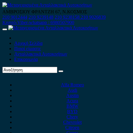
Skip
to
ΑΜΒΡΟΣΙΟΥ ΦΡΑΝΤΖΗ 67, Ν.ΚΟΣΜΟΣ
content
210 9012444
210 9239148
210 9238158
210 9026839
Κινητό-Viber-whatsapp : 6980507900
Primary
Menu
Αρχική Σελίδα
Ποιοί είμαστε
Ανταλλακτικά Αυτοκινήτων
Επικοινωνία
Alfa Romeo
Audi
Austin
Acura
BMW
BYD
Chery
Chevrolet
Citroen
Cupra