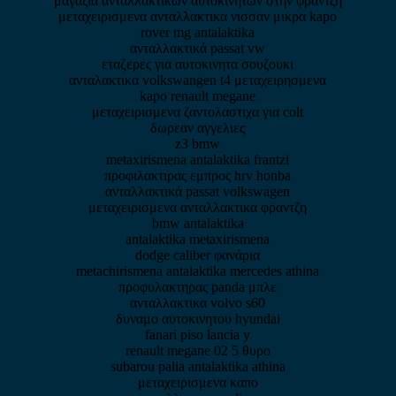
μαγαζια ανταλλακτικων αυτοκινητων στην φραντζη
μεταχειρισμενα ανταλλακτικα νισσαν μικρα kapo
rover mg antalaktika
ανταλλακτικά passat vw
εταζερες για αυτοκινητα σουζουκι
ανταλακτικα volkswangen t4 μεταχειρησμενα
kapo renault megane
μεταχειρισμενα ζαντολαστιχα για colt
δωρεαν αγγελιες
z3 bmw
metaxirismena antalaktika frantzi
προφιλακτιρας εμπρος hrv honba
ανταλλακτικά passat volkswagen
μεταχειρισμενα ανταλλακτικα φραντζη
bmw antalaktika
antalaktika metaxirismena
dodge caliber φανάρια
metachirismena antalaktika mercedes athina
προφυλακτηρας panda μπλε
ανταλλακτικα volvo s60
δυναμο αυτοκινητου hyundai
fanari piso lancia y
renault megane 02 5 θυρο
subarou palia antalaktika athina
μεταχειρισμενα καπο