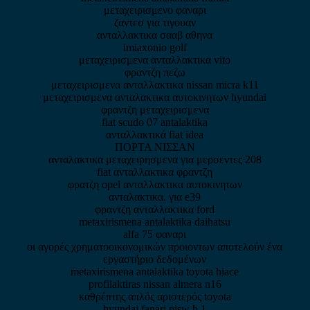
μεταχειρισμενο φαναρι
ζαντεσ για τιγουαν
ανταλλακτικα σααβ αθηνα
imiaxonio golf
μεταχειρισμενα ανταλλακτικα vito
φραντζη πεζω
μεταχειρισμενα ανταλλακτικα nissan micra k11
μεταχειρισμενα ανταλακτικα αυτοκινητων hyundai
φραντζη μεταχειρισμενα
fiat scudo 07 antalaktika
ανταλλακτικά fiat idea
ΠΟΡΤΑ ΝΙΣΣΑΝ
ανταλακτικα μεταχειρησμενα για μερσεντες 208
fiat ανταλλακτικα φραντζη
φρατζη opel ανταλλακτικα αυτοκινητων
ανταλακτικα. για e39
φραντζη ανταλλακτικα ford
metaxirismena antalaktika daihatsu
alfa 75 φαναρι
οι αγορές χρηματοοικονομικών προιοντων αποτελούν ένα
εργαστήριο δεδομένων
metaxirismena antalaktika toyota hiace
profilaktiras nissan almera n16
καθρέπτης απλός αριστερός toyota
hyundai fanari pisw h 1