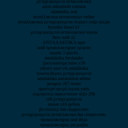
μεταχειρισμενα ανταλλακτικα
καπο mitsubishi carisma
adalaktika seat
ανταλλακτικα αυτοκινητων online
ανταλλακτικα μεταχειρισμενα σιτροεν σαξο φτερα
hyundai fanari h1
μεταχειρισμενα ανταλλακτικα toyota
ftero audi a2
ΑΝΤΑΛΑΚΤΙΚΑ opel
audi προφυλακτηρασ εμπροσ
mazda 3 ψαλιδι
antalaktika freelander
ζαντολαστιχα bmw e39
citroen saxo vts antalaktika
τουοτα βερσο μεταχειρισμενα
antalaktika autokiniton athina
peugeot 207 moter
αριστερό φτερό toyota yaris
κομπρεσερ αιρκοντισιον πεζο 206
rx8 μεταχειρισμενα
nissan n16 gefura
βεντιλατερ fiat cinquecento
μεταχειρισμενα ανταλλακτικα fiat cinquecento
προφυλακτηρας seat ibiza
προφυλακτηρας για μαζδα