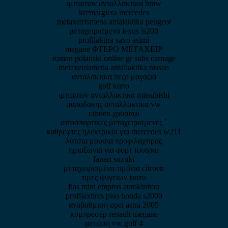
ιμιτασιον ανταλλακτικα bmw
kremargiera mercedes
metaxeirismena antalaktika peugeot
μεταχειρισμενα lexus is200
profilaktira saxo asimi
megane ΦΤΕΡΟ ΜΕΤΑΧΕΙΡ
roman polanski online gr subs carnage
metaxeirismena antallaktika nissan
ανταλακτικα πεζο μαγαζια
golf καπο
ιμιτασιον ανταλλακτικα mitsubishi
παπαδακης ανταλλακτικα vw
citroen χρυσαφι
σιτοσπαρτικες μεταχειρισμενες `
καθρεφτες ηλεκτρικοι για mercedes w211
λατσια μουσια προφιλαχτιρας
ημιαξωνια για φορτ τουιγκο
fanari suzuki
μεταχειρισμένα τιμόνια citroen
τιμες ψυγειων isuzu
flas mini empros autokinitou
profilaxtires piso honda s2000
αναβαθμιση opel astra 2005
κομπρεσέρ renault megane
μετωπη vw golf 4