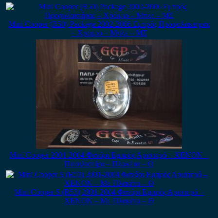
Mini Cooper (R50) Package 2002-2006 Εμπρός Προφυλακτήρας
– Χρώμιο – Μπλε – ΜΣ
Mini Cooper 2001-2004 Φανάρι Εμπρός Αριστερό – XENON –
Πιτσιλιστήρι – Πλακέτα – Ο
Mini Cooper S (R53) 2001-2004 Φανάρι Εμπρός Αριστερό –
XENON – Με Πλακέτα – Θ