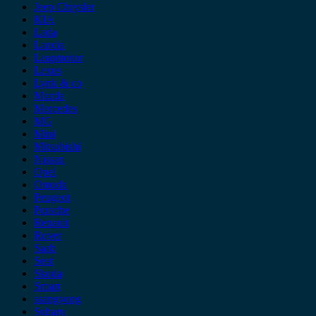
Jeep Chrysler
KIA
Lada
Lancia
Leapmotor
Lexus
Lynk & co
Mazda
Mercedes
MG
Mini
Mitsubishi
Nissan
Opel
Omoda
Peugeot
Porsche
Renault
Rover
Saab
Seat
Skoda
Smart
ssangyong
Subaru