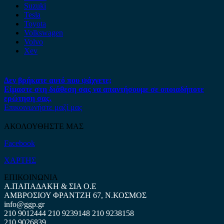
Suzuki
Tesla
Toyota
Volkswagen
Volvo
Xev
Δεν βρήκατε αυτό που ψάχνετε;
Είμαστε στη διάθεση σας να απαντήσουμε σε οποιαδήποτε
ερώτηση σας.
Επικοινωνήστε μαζί μας
ΑΚΟΛΟΥΘΗΣΤΕ ΜΑΣ
Facebook
ΧΑΡΤΗΣ
ΕΠΙΚΟΙΝΩΝΙΑ
Α.ΠΑΠΑΔΑΚΗ & ΣΙΑ Ο.Ε
ΑΜΒΡΟΣΙΟΥ ΦΡΑΝΤΖΗ 67, Ν.ΚΟΣΜΟΣ
info@ggp.gr
210 9012444
210 9239148
210 9238158
210 9026839