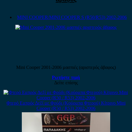
MINI COOPER/MINI COOPER S (R50/R53) 2002-2006
Mini Cooper 2001-2006 μασπιές (αριστερός άβαφος)
Ρωτήστε τιμή
Δείτε επίσης
Φτερό Εμπρός Δεξί με Φρύδι (Κούρμπα Φτερού) Κίτρινο Mini
Cooper (R50 / R53) 2002-2006