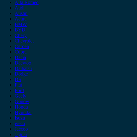
Alfa Romeo
Audi
Austin
Acura
BMW
BYD
Chery
Chevrolet
Citroen
Cupra
Dacia
Daewoo
Daihatsu
Dodge
DS
Fiat
Ford
Geely
Gonow
Honda
Hyundai
Isuzu
iveco
Jaecoo
Jaguar