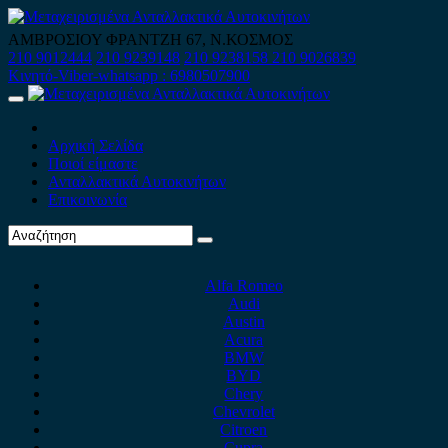
Skip
to
ΑΜΒΡΟΣΙΟΥ ΦΡΑΝΤΖΗ 67, Ν.ΚΟΣΜΟΣ
content
210 9012444
210 9239148
210 9238158
210 9026839
Κινητό-Viber-whatsapp : 6980507900
Primary
Menu
Αρχική Σελίδα
Ποιοί είμαστε
Ανταλλακτικά Αυτοκινήτων
Επικοινωνία
Alfa Romeo
Audi
Austin
Acura
BMW
BYD
Chery
Chevrolet
Citroen
Cupra