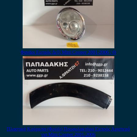
Φανάρι Εμπρός Δεξί Mini Cooper 2001-2006 / Θ
Πλαστική Κούρμπα (Φρύδι) Προφυλακτήρα Εμπρός Αριστερό
για Mini Cooper 2001-2006