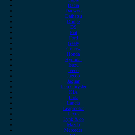
Dacia
Daewoo
Daihatsu
Dodge
DS
Fiat
Ford
Geely
Gonow
Honda
Hyundai
Isuzu
iveco
Jaecoo
Jaguar
Jeep Chrysler
KIA
Lada
Lancia
Leapmotor
Lexus
Lynk & co
Mazda
Mercedes