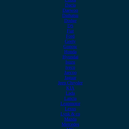
Dacia
Daewoo
Daihatsu
Dodge
DS
Fiat
Ford
Geely
Gonow
Honda
Hyundai
Isuzu
iveco
Jaecoo
Jaguar
Jeep Chrysler
KIA
Lada
Lancia
Leapmotor
Lexus
Lynk & co
Mazda
Mercedes