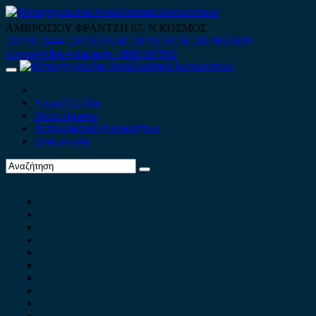
Skip
to
ΑΜΒΡΟΣΙΟΥ ΦΡΑΝΤΖΗ 67, Ν.ΚΟΣΜΟΣ
content
210 9012444
210 9239148
210 9238158
210 9026839
Κινητό-Viber-whatsapp : 6980507900
Primary
Menu
Αρχική Σελίδα
Ποιοί είμαστε
Ανταλλακτικά Αυτοκινήτων
Επικοινωνία