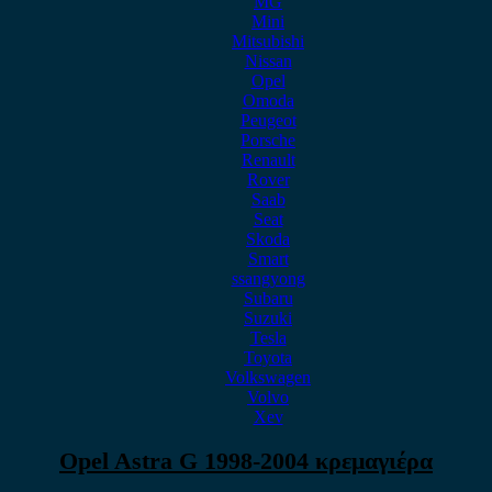
MG
Mini
Mitsubishi
Nissan
Opel
Omoda
Peugeot
Porsche
Renault
Rover
Saab
Seat
Skoda
Smart
ssangyong
Subaru
Suzuki
Tesla
Toyota
Volkswagen
Volvo
Xev
Opel Astra G 1998-2004 κρεμαγιέρα