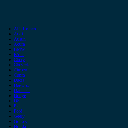
Alfa Romeo
Audi
Austin
Acura
BMW
BYD
Chery
Chevrolet
Citroen
Cupra
Dacia
Daewoo
Daihatsu
Dodge
DS
Fiat
Ford
Geely
Gonow
Honda