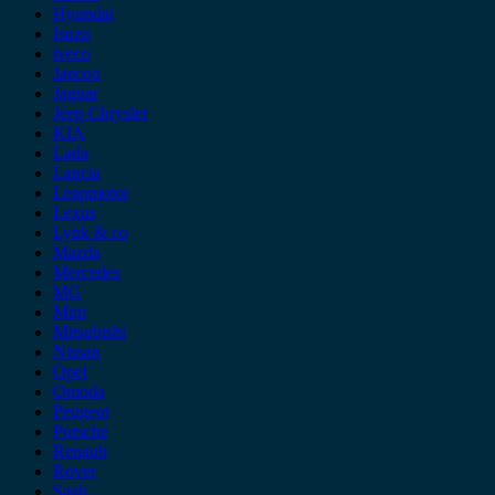
Hyundai
Isuzu
iveco
Jaecoo
Jaguar
Jeep Chrysler
KIA
Lada
Lancia
Leapmotor
Lexus
Lynk & co
Mazda
Mercedes
MG
Mini
Mitsubishi
Nissan
Opel
Omoda
Peugeot
Porsche
Renault
Rover
Saab