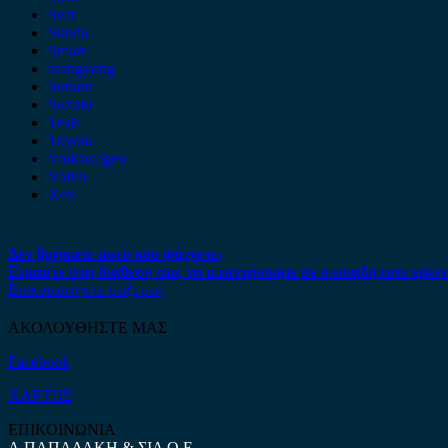
Seat
Skoda
Smart
ssangyong
Subaru
Suzuki
Tesla
Toyota
Volkswagen
Volvo
Xev
Δεν βρήκατε αυτό που ψάχνετε;
Είμαστε στη διάθεση σας να απαντήσουμε σε οποιαδήποτε ερώτ
Επικοινωνήστε μαζί μας
ΑΚΟΛΟΥΘΗΣΤΕ ΜΑΣ
Facebook
ΧΑΡΤΗΣ
ΕΠΙΚΟΙΝΩΝΙΑ
Α.ΠΑΠΑΔΑΚΗ & ΣΙΑ Ο.Ε