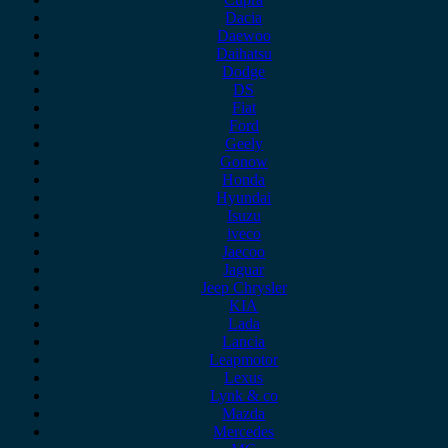
Dacia
Daewoo
Daihatsu
Dodge
DS
Fiat
Ford
Geely
Gonow
Honda
Hyundai
Isuzu
iveco
Jaecoo
Jaguar
Jeep Chrysler
KIA
Lada
Lancia
Leapmotor
Lexus
Lynk & co
Mazda
Mercedes