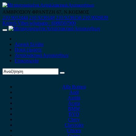
Skip
to
ΑΜΒΡΟΣΙΟΥ ΦΡΑΝΤΖΗ 67, Ν.ΚΟΣΜΟΣ
content
210 9012444
210 9239148
210 9238158
210 9026839
Κινητό-Viber-whatsapp : 6980507900
Primary
Menu
Αρχική Σελίδα
Ποιοί είμαστε
Ανταλλακτικά Αυτοκινήτων
Επικοινωνία
Alfa Romeo
Audi
Austin
Acura
BMW
BYD
Chery
Chevrolet
Citroen
Cupra