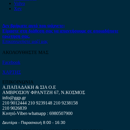
Volvo
Xev
Δεν βρήκατε αυτό που ψάχνετε;
Είμαστε στη διάθεση σας να απαντήσουμε σε οποιαδήποτε
ερώτηση σας.
Επικοινωνήστε μαζί μας
ΑΚΟΛΟΥΘΗΣΤΕ ΜΑΣ
Facebook
ΧΑΡΤΗΣ
ΕΠΙΚΟΙΝΩΝΙΑ
Α.ΠΑΠΑΔΑΚΗ & ΣΙΑ Ο.Ε
ΑΜΒΡΟΣΙΟΥ ΦΡΑΝΤΖΗ 67, Ν.ΚΟΣΜΟΣ
info@ggp.gr
210 9012444
210 9239148
210 9238158
210 9026839
Κινητό-Viber-whatsapp : 6980507900
Δευτέρα - Παρασκευή 8:00 - 16:30