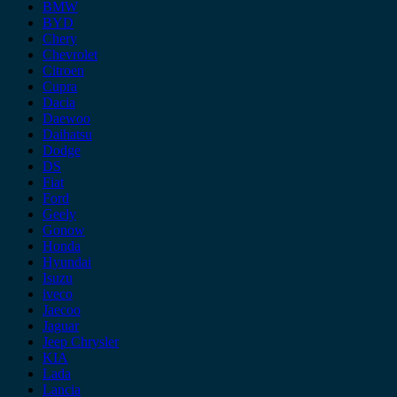
BMW
BYD
Chery
Chevrolet
Citroen
Cupra
Dacia
Daewoo
Daihatsu
Dodge
DS
Fiat
Ford
Geely
Gonow
Honda
Hyundai
Isuzu
iveco
Jaecoo
Jaguar
Jeep Chrysler
KIA
Lada
Lancia