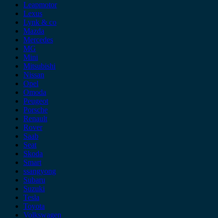
Leapmotor
Lexus
Lynk & co
Mazda
Mercedes
MG
Mini
Mitsubishi
Nissan
Opel
Omoda
Peugeot
Porsche
Renault
Rover
Saab
Seat
Skoda
Smart
ssangyong
Subaru
Suzuki
Tesla
Toyota
Volkswagen