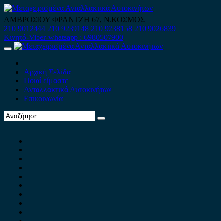
Skip
to
ΑΜΒΡΟΣΙΟΥ ΦΡΑΝΤΖΗ 67, Ν.ΚΟΣΜΟΣ
content
210 9012444
210 9239148
210 9238158
210 9026839
Κινητό-Viber-whatsapp : 6980507900
Primary
Menu
Αρχική Σελίδα
Ποιοί είμαστε
Ανταλλακτικά Αυτοκινήτων
Επικοινωνία