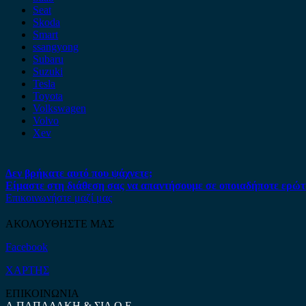
Seat
Skoda
Smart
ssangyong
Subaru
Suzuki
Tesla
Toyota
Volkswagen
Volvo
Xev
Δεν βρήκατε αυτό που ψάχνετε;
Είμαστε στη διάθεση σας να απαντήσουμε σε οποιαδήποτε ερώτ
Επικοινωνήστε μαζί μας
ΑΚΟΛΟΥΘΗΣΤΕ ΜΑΣ
Facebook
ΧΑΡΤΗΣ
ΕΠΙΚΟΙΝΩΝΙΑ
Α.ΠΑΠΑΔΑΚΗ & ΣΙΑ Ο.Ε