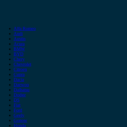
Alfa Romeo
Audi
Austin
Acura
BMW
BYD
Chery
Chevrolet
Citroen
Cupra
Dacia
Daewoo
Daihatsu
Dodge
DS
Fiat
Ford
Geely
Gonow
Honda