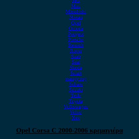
MG
Mini
Mitsubishi
Nissan
Opel
Omoda
Peugeot
Porsche
Renault
Rover
Saab
Seat
Skoda
Smart
ssangyong
Subaru
Suzuki
Tesla
Toyota
Volkswagen
Volvo
Xev
Opel Corsa C 2000-2006 κρεμαγιέρα