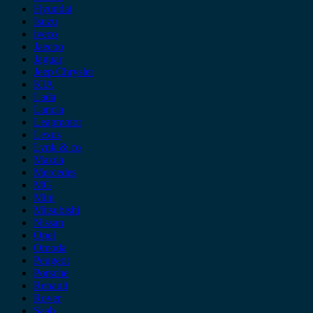
Hyundai
Isuzu
iveco
Jaecoo
Jaguar
Jeep Chrysler
KIA
Lada
Lancia
Leapmotor
Lexus
Lynk & co
Mazda
Mercedes
MG
Mini
Mitsubishi
Nissan
Opel
Omoda
Peugeot
Porsche
Renault
Rover
Saab