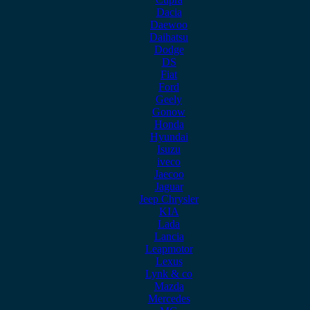
Dacia
Daewoo
Daihatsu
Dodge
DS
Fiat
Ford
Geely
Gonow
Honda
Hyundai
Isuzu
iveco
Jaecoo
Jaguar
Jeep Chrysler
KIA
Lada
Lancia
Leapmotor
Lexus
Lynk & co
Mazda
Mercedes