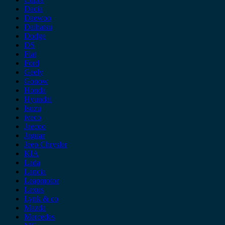
Dacia
Daewoo
Daihatsu
Dodge
DS
Fiat
Ford
Geely
Gonow
Honda
Hyundai
Isuzu
iveco
Jaecoo
Jaguar
Jeep Chrysler
KIA
Lada
Lancia
Leapmotor
Lexus
Lynk & co
Mazda
Mercedes