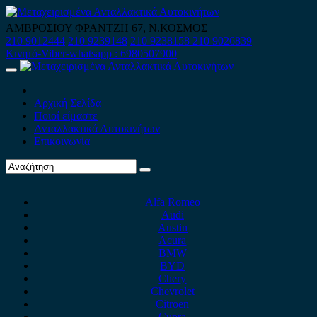
Skip
to
ΑΜΒΡΟΣΙΟΥ ΦΡΑΝΤΖΗ 67, Ν.ΚΟΣΜΟΣ
content
210 9012444
210 9239148
210 9238158
210 9026839
Κινητό-Viber-whatsapp : 6980507900
Primary
Menu
Αρχική Σελίδα
Ποιοί είμαστε
Ανταλλακτικά Αυτοκινήτων
Επικοινωνία
Alfa Romeo
Audi
Austin
Acura
BMW
BYD
Chery
Chevrolet
Citroen
Cupra