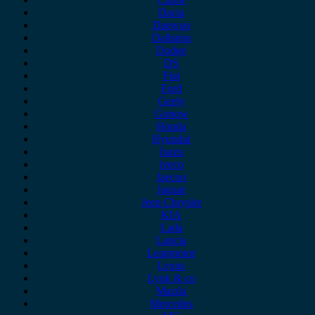
Dacia
Daewoo
Daihatsu
Dodge
DS
Fiat
Ford
Geely
Gonow
Honda
Hyundai
Isuzu
iveco
Jaecoo
Jaguar
Jeep Chrysler
KIA
Lada
Lancia
Leapmotor
Lexus
Lynk & co
Mazda
Mercedes