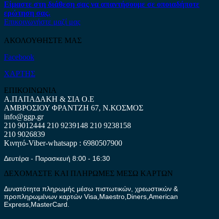
Είμαστε στη διάθεση σας να απαντήσουμε σε οποιαδήποτε
ερώτηση σας.
Επικοινωνήστε μαζί μας
ΑΚΟΛΟΥΘΗΣΤΕ ΜΑΣ
Facebook
ΧΑΡΤΗΣ
ΕΠΙΚΟΙΝΩΝΙΑ
Α.ΠΑΠΑΔΑΚΗ & ΣΙΑ Ο.Ε
ΑΜΒΡΟΣΙΟΥ ΦΡΑΝΤΖΗ 67, Ν.ΚΟΣΜΟΣ
info@ggp.gr
210 9012444
210 9239148
210 9238158
210 9026839
Κινητό-Viber-whatsapp : 6980507900
Δευτέρα - Παρασκευή 8:00 - 16:30
ΔΕΧΟΜΑΣΤΕ ΚΑΙ ΠΛΗΡΩΜΕΣ ΜΕΣΩ ΚΑΡΤΩΝ
Δυνατότητα πληρωμής μέσω πιστωτικών, χρεωστικών &
προπληρωμένων καρτών Visa,Maestro,Diners,American
Express,MasterCard.