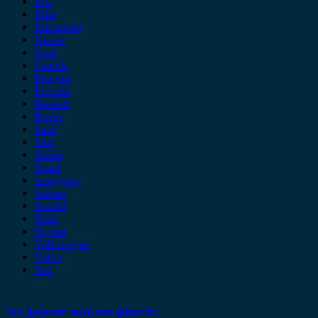
MG
Mini
Mitsubishi
Nissan
Opel
Omoda
Peugeot
Porsche
Renault
Rover
Saab
Seat
Skoda
Smart
ssangyong
Subaru
Suzuki
Tesla
Toyota
Volkswagen
Volvo
Xev
Δεν βρήκατε αυτό που ψάχνετε;