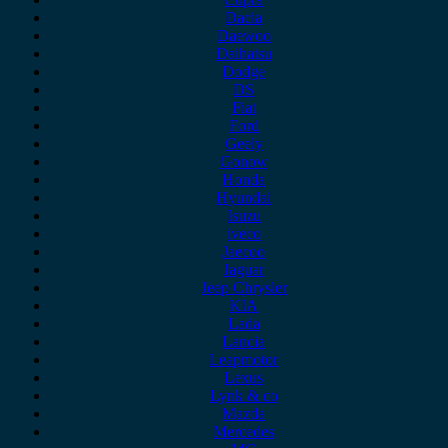
Dacia
Daewoo
Daihatsu
Dodge
DS
Fiat
Ford
Geely
Gonow
Honda
Hyundai
Isuzu
iveco
Jaecoo
Jaguar
Jeep Chrysler
KIA
Lada
Lancia
Leapmotor
Lexus
Lynk & co
Mazda
Mercedes