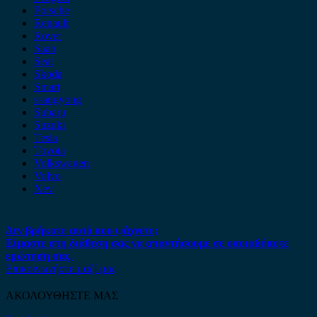
Porsche
Renault
Rover
Saab
Seat
Skoda
Smart
ssangyong
Subaru
Suzuki
Tesla
Toyota
Volkswagen
Volvo
Xev
Δεν βρήκατε αυτό που ψάχνετε;
Είμαστε στη διάθεση σας να απαντήσουμε σε οποιαδήποτε
ερώτηση σας.
Επικοινωνήστε μαζί μας
ΑΚΟΛΟΥΘΗΣΤΕ ΜΑΣ