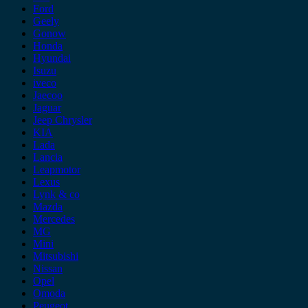
Ford
Geely
Gonow
Honda
Hyundai
Isuzu
iveco
Jaecoo
Jaguar
Jeep Chrysler
KIA
Lada
Lancia
Leapmotor
Lexus
Lynk & co
Mazda
Mercedes
MG
Mini
Mitsubishi
Nissan
Opel
Omoda
Peugeot