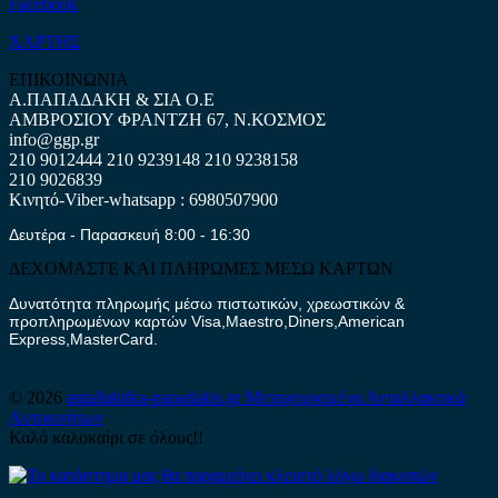
Facebook
ΧΑΡΤΗΣ
ΕΠΙΚΟΙΝΩΝΙΑ
Α.ΠΑΠΑΔΑΚΗ & ΣΙΑ Ο.Ε
ΑΜΒΡΟΣΙΟΥ ΦΡΑΝΤΖΗ 67, Ν.ΚΟΣΜΟΣ
info@ggp.gr
210 9012444
210 9239148
210 9238158
210 9026839
Κινητό-Viber-whatsapp : 6980507900
Δευτέρα - Παρασκευή 8:00 - 16:30
ΔΕΧΟΜΑΣΤΕ ΚΑΙ ΠΛΗΡΩΜΕΣ ΜΕΣΩ ΚΑΡΤΩΝ
Δυνατότητα πληρωμής μέσω πιστωτικών, χρεωστικών &
προπληρωμένων καρτών Visa,Maestro,Diners,American
Express,MasterCard.
© 2026
antallaktika-papadakis.gr
Μεταχειρισμένα Ανταλλακτικά
Αυτοκινήτων
Καλό καλοκαίρι σε όλους!!