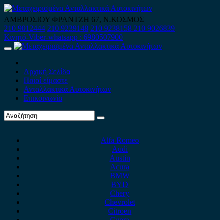
Skip
to
ΑΜΒΡΟΣΙΟΥ ΦΡΑΝΤΖΗ 67, Ν.ΚΟΣΜΟΣ
content
210 9012444
210 9239148
210 9238158
210 9026839
Κινητό-Viber-whatsapp : 6980507900
Primary
Menu
Αρχική Σελίδα
Ποιοί είμαστε
Ανταλλακτικά Αυτοκινήτων
Επικοινωνία
Alfa Romeo
Audi
Austin
Acura
BMW
BYD
Chery
Chevrolet
Citroen
Cupra