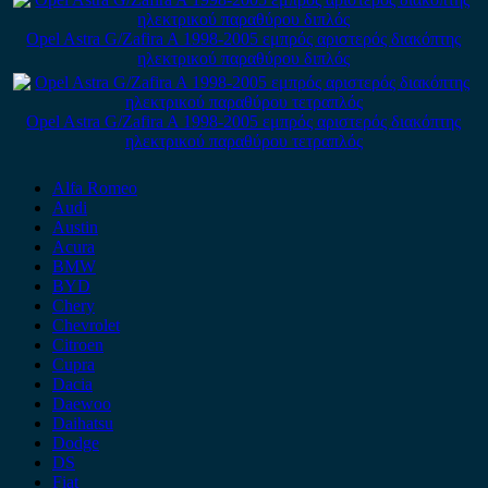
Opel Astra G/Zafira A 1998-2005 εμπρός αριστερός διακόπτης
ηλεκτρικού παραθύρου διπλός
Opel Astra G/Zafira A 1998-2005 εμπρός αριστερός διακόπτης
ηλεκτρικού παραθύρου τετραπλός
Alfa Romeo
Audi
Austin
Acura
BMW
BYD
Chery
Chevrolet
Citroen
Cupra
Dacia
Daewoo
Daihatsu
Dodge
DS
Fiat