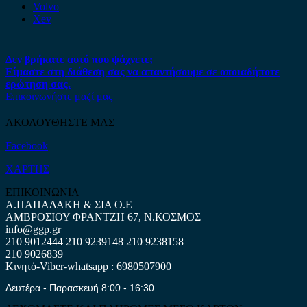
Volvo
Xev
Δεν βρήκατε αυτό που ψάχνετε;
Είμαστε στη διάθεση σας να απαντήσουμε σε οποιαδήποτε
ερώτηση σας.
Επικοινωνήστε μαζί μας
ΑΚΟΛΟΥΘΗΣΤΕ ΜΑΣ
Facebook
ΧΑΡΤΗΣ
ΕΠΙΚΟΙΝΩΝΙΑ
Α.ΠΑΠΑΔΑΚΗ & ΣΙΑ Ο.Ε
ΑΜΒΡΟΣΙΟΥ ΦΡΑΝΤΖΗ 67, Ν.ΚΟΣΜΟΣ
info@ggp.gr
210 9012444
210 9239148
210 9238158
210 9026839
Κινητό-Viber-whatsapp : 6980507900
Δευτέρα - Παρασκευή 8:00 - 16:30