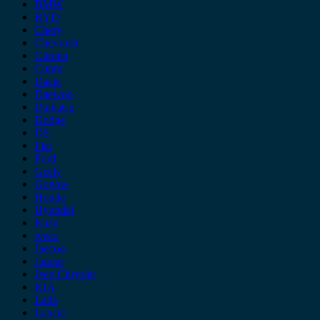
BMW
BYD
Chery
Chevrolet
Citroen
Cupra
Dacia
Daewoo
Daihatsu
Dodge
DS
Fiat
Ford
Geely
Gonow
Honda
Hyundai
Isuzu
iveco
Jaecoo
Jaguar
Jeep Chrysler
KIA
Lada
Lancia