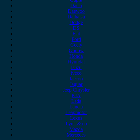
Dacia
Daewoo
Daihatsu
Dodge
DS
Fiat
Ford
Geely
Gonow
Honda
Hyundai
Isuzu
iveco
Jaecoo
Jaguar
Jeep Chrysler
KIA
Lada
Lancia
Leapmotor
Lexus
Lynk & co
Mazda
Mercedes