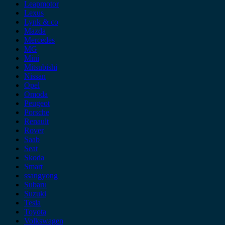
Leapmotor
Lexus
Lynk & co
Mazda
Mercedes
MG
Mini
Mitsubishi
Nissan
Opel
Omoda
Peugeot
Porsche
Renault
Rover
Saab
Seat
Skoda
Smart
ssangyong
Subaru
Suzuki
Tesla
Toyota
Volkswagen