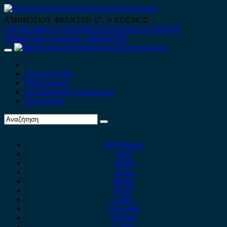
Skip
to
ΑΜΒΡΟΣΙΟΥ ΦΡΑΝΤΖΗ 67, Ν.ΚΟΣΜΟΣ
content
210 9012444
210 9239148
210 9238158
210 9026839
Κινητό-Viber-whatsapp : 6980507900
Primary
Menu
Αρχική Σελίδα
Ποιοί είμαστε
Ανταλλακτικά Αυτοκινήτων
Επικοινωνία
Alfa Romeo
Audi
Austin
Acura
BMW
BYD
Chery
Chevrolet
Citroen
Cupra