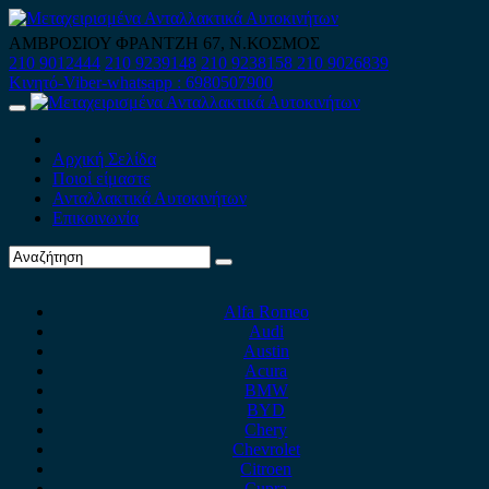
Skip
to
ΑΜΒΡΟΣΙΟΥ ΦΡΑΝΤΖΗ 67, Ν.ΚΟΣΜΟΣ
content
210 9012444
210 9239148
210 9238158
210 9026839
Κινητό-Viber-whatsapp : 6980507900
Primary
Menu
Αρχική Σελίδα
Ποιοί είμαστε
Ανταλλακτικά Αυτοκινήτων
Επικοινωνία
Alfa Romeo
Audi
Austin
Acura
BMW
BYD
Chery
Chevrolet
Citroen
Cupra