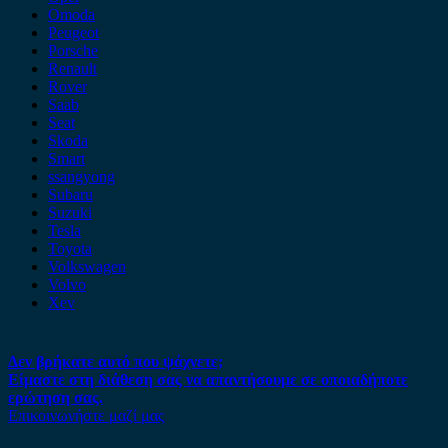
Omoda
Peugeot
Porsche
Renault
Rover
Saab
Seat
Skoda
Smart
ssangyong
Subaru
Suzuki
Tesla
Toyota
Volkswagen
Volvo
Xev
Δεν βρήκατε αυτό που ψάχνετε;
Είμαστε στη διάθεση σας να απαντήσουμε σε οποιαδήποτε
ερώτηση σας.
Επικοινωνήστε μαζί μας