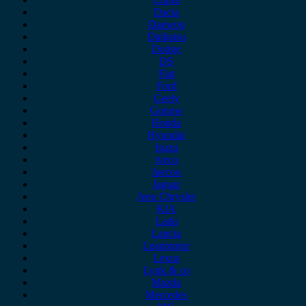
Dacia
Daewoo
Daihatsu
Dodge
DS
Fiat
Ford
Geely
Gonow
Honda
Hyundai
Isuzu
iveco
Jaecoo
Jaguar
Jeep Chrysler
KIA
Lada
Lancia
Leapmotor
Lexus
Lynk & co
Mazda
Mercedes