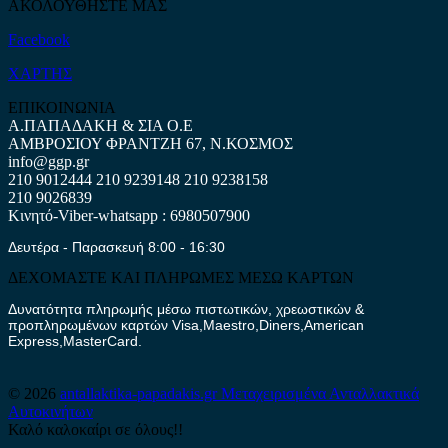
ΑΚΟΛΟΥΘΗΣΤΕ ΜΑΣ
Facebook
ΧΑΡΤΗΣ
ΕΠΙΚΟΙΝΩΝΙΑ
Α.ΠΑΠΑΔΑΚΗ & ΣΙΑ Ο.Ε
ΑΜΒΡΟΣΙΟΥ ΦΡΑΝΤΖΗ 67, Ν.ΚΟΣΜΟΣ
info@ggp.gr
210 9012444
210 9239148
210 9238158
210 9026839
Κινητό-Viber-whatsapp : 6980507900
Δευτέρα - Παρασκευή 8:00 - 16:30
ΔΕΧΟΜΑΣΤΕ ΚΑΙ ΠΛΗΡΩΜΕΣ ΜΕΣΩ ΚΑΡΤΩΝ
Δυνατότητα πληρωμής μέσω πιστωτικών, χρεωστικών &
προπληρωμένων καρτών Visa,Maestro,Diners,American
Express,MasterCard.
© 2026
antallaktika-papadakis.gr
Μεταχειρισμένα Ανταλλακτικά
Αυτοκινήτων
Καλό καλοκαίρι σε όλους!!