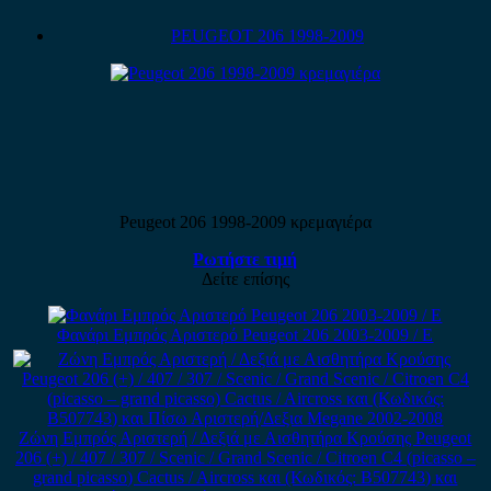
PEUGEOT 206 1998-2009
Peugeot 206 1998-2009 κρεμαγιέρα
Ρωτήστε τιμή
Δείτε επίσης
Φανάρι Εμπρός Αριστερό Peugeot 206 2003-2009 / Ε
Ζώνη Εμπρός Αριστερή / Δεξιά με Αισθητήρα Κρούσης Peugeot
206 (+) / 407 / 307 / Scenic / Grand Scenic / Citroen C4 (picasso –
grand picasso) Cactus / Aircross και (Κωδικός: B507743) και