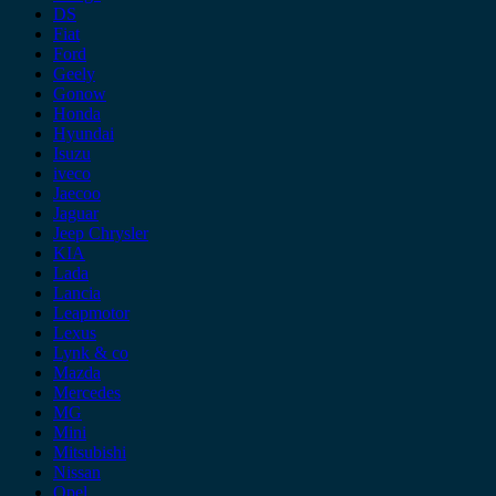
DS
Fiat
Ford
Geely
Gonow
Honda
Hyundai
Isuzu
iveco
Jaecoo
Jaguar
Jeep Chrysler
KIA
Lada
Lancia
Leapmotor
Lexus
Lynk & co
Mazda
Mercedes
MG
Mini
Mitsubishi
Nissan
Opel