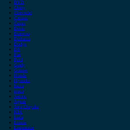
BYD
Chery
Chevrolet
Citroen
Cupra
Dacia
Daewoo
Daihatsu
Dodge
DS
Fiat
Ford
Geely
Gonow
Honda
Hyundai
Isuzu
iveco
Jaecoo
Jaguar
Jeep Chrysler
KIA
Lada
Lancia
Leapmotor