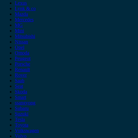
Lexus
Lynk & co
Mazda
Mercedes
MG
Mini
Mitsubishi
Nissan
Opel
Omoda
Peugeot
Porsche
Renault
Rover
Saab
Seat
Skoda
Smart
ssangyong
Subaru
Suzuki
Tesla
Toyota
Volkswagen
Volvo