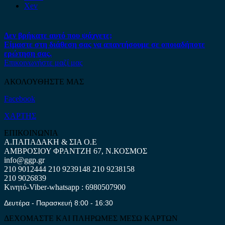
Xev
Δεν βρήκατε αυτό που ψάχνετε;
Είμαστε στη διάθεση σας να απαντήσουμε σε οποιαδήποτε
ερώτηση σας.
Επικοινωνήστε μαζί μας
ΑΚΟΛΟΥΘΗΣΤΕ ΜΑΣ
Facebook
ΧΑΡΤΗΣ
ΕΠΙΚΟΙΝΩΝΙΑ
Α.ΠΑΠΑΔΑΚΗ & ΣΙΑ Ο.Ε
ΑΜΒΡΟΣΙΟΥ ΦΡΑΝΤΖΗ 67, Ν.ΚΟΣΜΟΣ
info@ggp.gr
210 9012444
210 9239148
210 9238158
210 9026839
Κινητό-Viber-whatsapp : 6980507900
Δευτέρα - Παρασκευή 8:00 - 16:30
ΔΕΧΟΜΑΣΤΕ ΚΑΙ ΠΛΗΡΩΜΕΣ ΜΕΣΩ ΚΑΡΤΩΝ