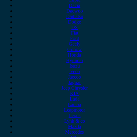
Dacia
Daewoo
Daihatsu
Dodge
DS
Fiat
Ford
Geely
Gonow
Honda
Hyundai
Isuzu
iveco
Jaecoo
Jaguar
Jeep Chrysler
KIA
Lada
Lancia
Leapmotor
Lexus
Lynk & co
Mazda
Mercedes