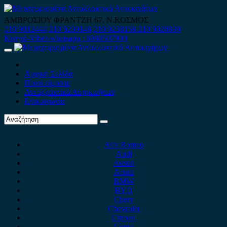
Skip
to
ΑΜΒΡΟΣΙΟΥ ΦΡΑΝΤΖΗ 67, Ν.ΚΟΣΜΟΣ
content
210 9012444
210 9239148
210 9238158
210 9026839
Κινητό-Viber-whatsapp : 6980507900
Primary
Menu
Αρχική Σελίδα
Ποιοί είμαστε
Ανταλλακτικά Αυτοκινήτων
Επικοινωνία
Alfa Romeo
Audi
Austin
Acura
BMW
BYD
Chery
Chevrolet
Citroen
Cupra