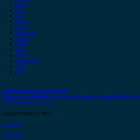
Rover
Saab
Seat
Skoda
Smart
ssangyong
Subaru
Suzuki
Tesla
Toyota
Volkswagen
Volvo
Xev
Δεν βρήκατε αυτό που ψάχνετε;
Είμαστε στη διάθεση σας να απαντήσουμε σε οποιαδήποτε ερώτ
Επικοινωνήστε μαζί μας
ΑΚΟΛΟΥΘΗΣΤΕ ΜΑΣ
Facebook
ΧΑΡΤΗΣ