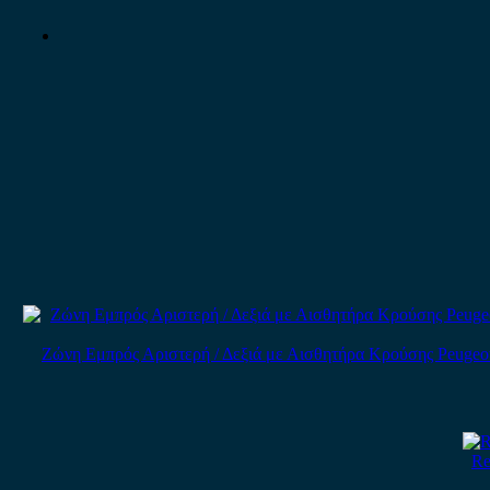
Ζώνη Εμπρός Αριστερή / Δεξιά με Αισθητήρα Κρούσης Peugeot 206
Re