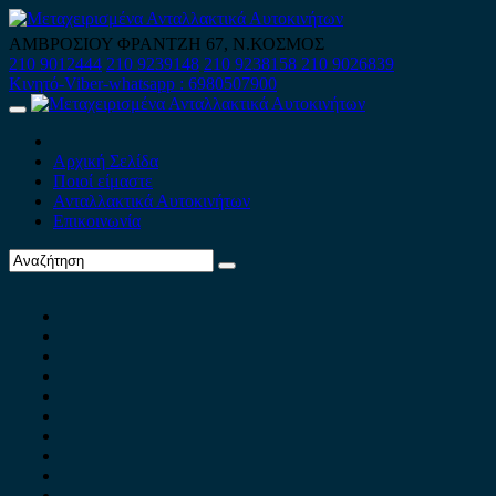
Skip
to
ΑΜΒΡΟΣΙΟΥ ΦΡΑΝΤΖΗ 67, Ν.ΚΟΣΜΟΣ
content
210 9012444
210 9239148
210 9238158
210 9026839
Κινητό-Viber-whatsapp : 6980507900
Primary
Menu
Αρχική Σελίδα
Ποιοί είμαστε
Ανταλλακτικά Αυτοκινήτων
Επικοινωνία