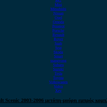
MG
Mini
Mitsubishi
Nissan
Opel
Omoda
Peugeot
Porsche
Renault
Rover
Saab
Seat
Skoda
Smart
ssangyong
Subaru
Suzuki
Tesla
Toyota
Volkswagen
Volvo
Xev
lt Scenic 2003-2006 μετόπη-μούρη εμπρός κομπ