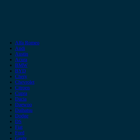
Alfa Romeo
Audi
Austin
Acura
BMW
BYD
Chery
Chevrolet
Citroen
Cupra
Dacia
Daewoo
Daihatsu
Dodge
DS
Fiat
Ford
Geely