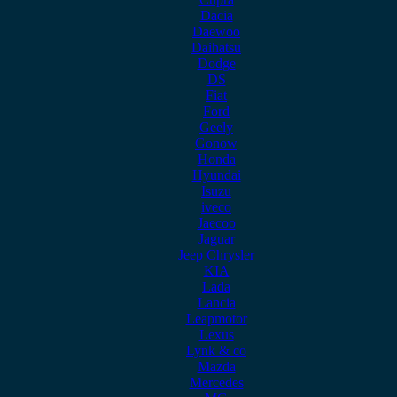
Dacia
Daewoo
Daihatsu
Dodge
DS
Fiat
Ford
Geely
Gonow
Honda
Hyundai
Isuzu
iveco
Jaecoo
Jaguar
Jeep Chrysler
KIA
Lada
Lancia
Leapmotor
Lexus
Lynk & co
Mazda
Mercedes