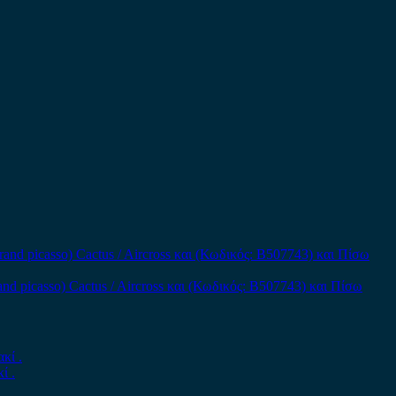
and picasso) Cactus / Aircross και (Κωδικός: B507743) και Πίσω
ί .