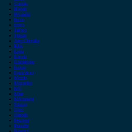
Gonow
Honda
Hyundai
Isuzu
iveco
Jaecoo
Jaguar
Jeep Chrysler
KIA
Lada
Lancia
Leapmotor
Lexus
Lynk & co
Mazda
Mercedes
MG
Mini
Mitsubishi
Nissan
Opel
Omoda
Peugeot
Porsche
Renault