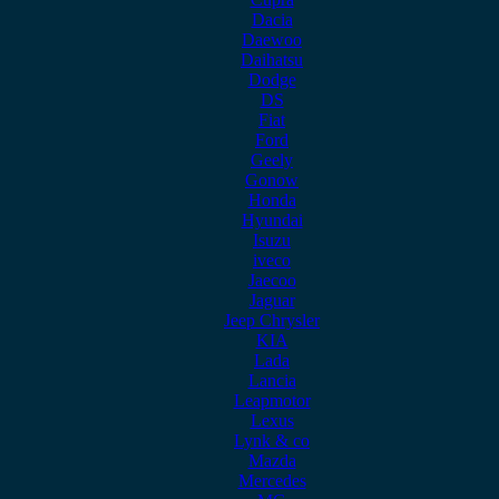
Dacia
Daewoo
Daihatsu
Dodge
DS
Fiat
Ford
Geely
Gonow
Honda
Hyundai
Isuzu
iveco
Jaecoo
Jaguar
Jeep Chrysler
KIA
Lada
Lancia
Leapmotor
Lexus
Lynk & co
Mazda
Mercedes