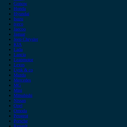
Gonow
Honda
Hyundai
Isuzu
iveco
Jaecoo
Jaguar
Jeep Chrysler
KIA
Lada
Lancia
Leapmotor
Lexus
Lynk & co
Mazda
Mercedes
MG
Mini
Mitsubishi
Nissan
Opel
Omoda
Peugeot
Porsche
Renault