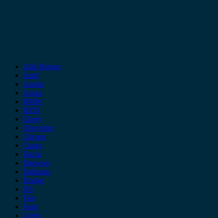
Alfa Romeo
Audi
Austin
Acura
BMW
BYD
Chery
Chevrolet
Citroen
Cupra
Dacia
Daewoo
Daihatsu
Dodge
DS
Fiat
Ford
Geely