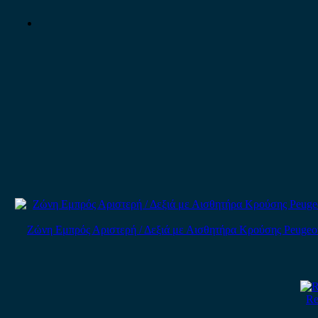
Ζώνη Εμπρός Αριστερή / Δεξιά με Αισθητήρα Κρούσης Peugeot 206
Re