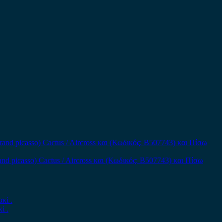
and picasso) Cactus / Aircross και (Κωδικός: B507743) και Πίσω
ί .