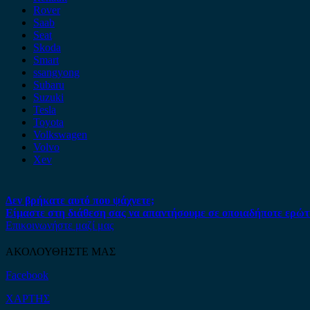
Rover
Saab
Seat
Skoda
Smart
ssangyong
Subaru
Suzuki
Tesla
Toyota
Volkswagen
Volvo
Xev
Δεν βρήκατε αυτό που ψάχνετε;
Είμαστε στη διάθεση σας να απαντήσουμε σε οποιαδήποτε ερώτ
Επικοινωνήστε μαζί μας
ΑΚΟΛΟΥΘΗΣΤΕ ΜΑΣ
Facebook
ΧΑΡΤΗΣ