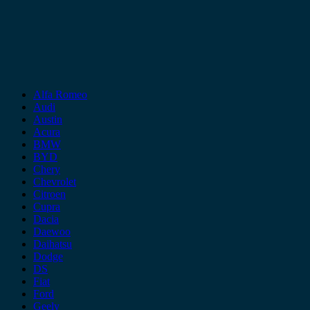
Alfa Romeo
Audi
Austin
Acura
BMW
BYD
Chery
Chevrolet
Citroen
Cupra
Dacia
Daewoo
Daihatsu
Dodge
DS
Fiat
Ford
Geely