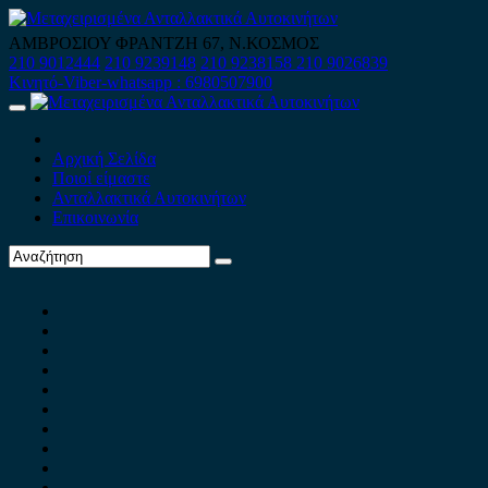
Skip
to
ΑΜΒΡΟΣΙΟΥ ΦΡΑΝΤΖΗ 67, Ν.ΚΟΣΜΟΣ
content
210 9012444
210 9239148
210 9238158
210 9026839
Κινητό-Viber-whatsapp : 6980507900
Primary
Menu
Αρχική Σελίδα
Ποιοί είμαστε
Ανταλλακτικά Αυτοκινήτων
Επικοινωνία