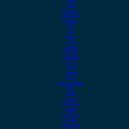
Dacia
Daewoo
Daihatsu
Dodge
DS
Fiat
Ford
Geely
Gonow
Honda
Hyundai
Isuzu
iveco
Jaecoo
Jaguar
Jeep Chrysler
KIA
Lada
Lancia
Leapmotor
Lexus
Lynk & co
Mazda
Mercedes