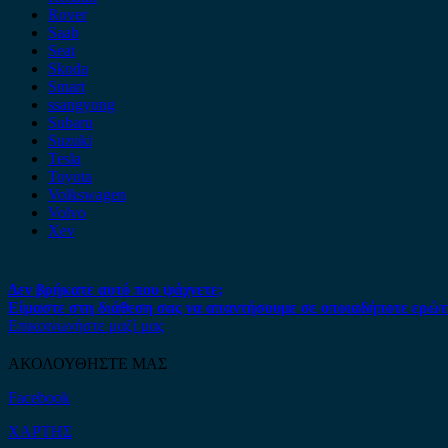
Rover
Saab
Seat
Skoda
Smart
ssangyong
Subaru
Suzuki
Tesla
Toyota
Volkswagen
Volvo
Xev
Δεν βρήκατε αυτό που ψάχνετε;
Είμαστε στη διάθεση σας να απαντήσουμε σε οποιαδήποτε ερώτ
Επικοινωνήστε μαζί μας
ΑΚΟΛΟΥΘΗΣΤΕ ΜΑΣ
Facebook
ΧΑΡΤΗΣ