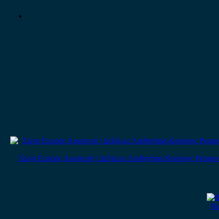
Ζώνη Εμπρός Αριστερή / Δεξιά με Αισθητήρα Κρούσης Peugeot 206
Re