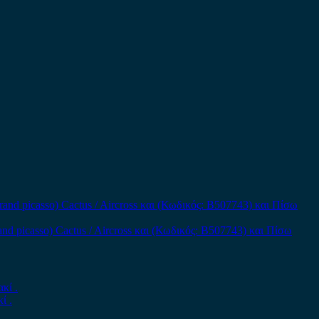
and picasso) Cactus / Aircross και (Κωδικός: B507743) και Πίσω
ί .