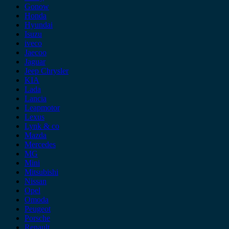
Gonow
Honda
Hyundai
Isuzu
iveco
Jaecoo
Jaguar
Jeep Chrysler
KIA
Lada
Lancia
Leapmotor
Lexus
Lynk & co
Mazda
Mercedes
MG
Mini
Mitsubishi
Nissan
Opel
Omoda
Peugeot
Porsche
Renault