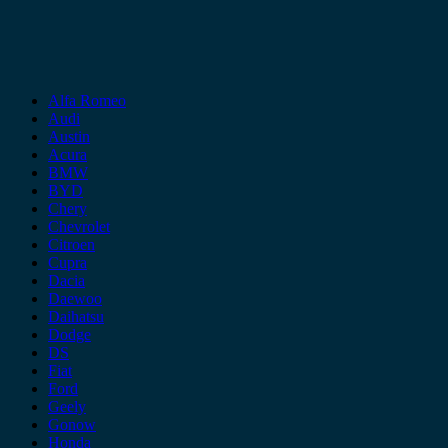
Alfa Romeo
Audi
Austin
Acura
BMW
BYD
Chery
Chevrolet
Citroen
Cupra
Dacia
Daewoo
Daihatsu
Dodge
DS
Fiat
Ford
Geely
Gonow
Honda