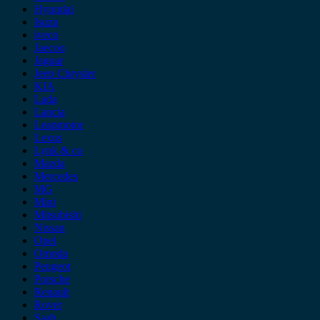
Hyundai
Isuzu
iveco
Jaecoo
Jaguar
Jeep Chrysler
KIA
Lada
Lancia
Leapmotor
Lexus
Lynk & co
Mazda
Mercedes
MG
Mini
Mitsubishi
Nissan
Opel
Omoda
Peugeot
Porsche
Renault
Rover
Saab