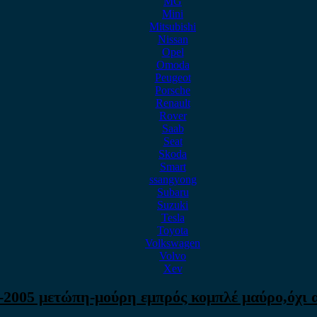
MG
Mini
Mitsubishi
Nissan
Opel
Omoda
Peugeot
Porsche
Renault
Rover
Saab
Seat
Skoda
Smart
ssangyong
Subaru
Suzuki
Tesla
Toyota
Volkswagen
Volvo
Xev
-2005 μετώπη-μούρη εμπρός κομπλέ μαύρο,όχι 