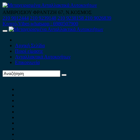
Skip
to
ΑΜΒΡΟΣΙΟΥ ΦΡΑΝΤΖΗ 67, Ν.ΚΟΣΜΟΣ
content
210 9012444
210 9239148
210 9238158
210 9026839
Κινητό-Viber-whatsapp : 6980507900
Primary
Menu
Αρχική Σελίδα
Ποιοί είμαστε
Ανταλλακτικά Αυτοκινήτων
Επικοινωνία