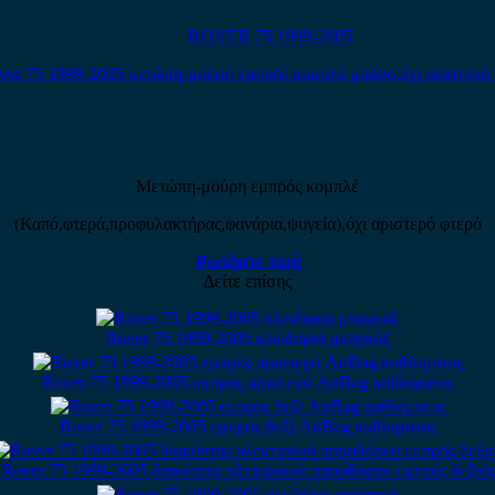
ROVER 75 1999-2005
Μετώπη-μούρη εμπρός κομπλέ
(Καπό,φτερά,προφυλακτήρας,φανάρια,ψυγεία),όχι αριστερό φτερό
Ρωτήστε τιμή
Δείτε επίσης
Rover 75 1999-2005 κλειδαριά μπαγκάζ
Rover 75 1999-2005 εμπρός αριστερό AirBag καθίσματος
Rover 75 1999-2005 εμπρός δεξί AirBag καθίσματος
Rover 75 1999-2005 διακόπτης ηλεκτρικού παραθύρου εμπρός δεξιός