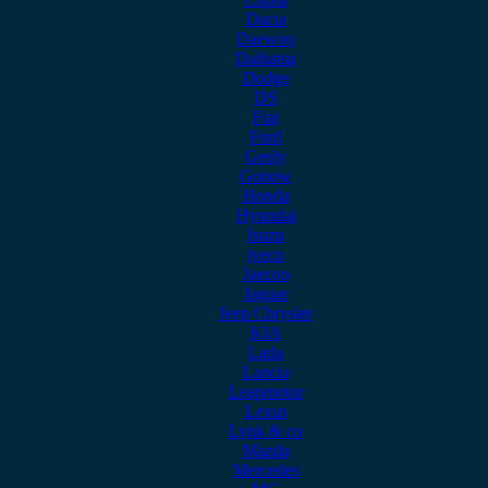
Dacia
Daewoo
Daihatsu
Dodge
DS
Fiat
Ford
Geely
Gonow
Honda
Hyundai
Isuzu
iveco
Jaecoo
Jaguar
Jeep Chrysler
KIA
Lada
Lancia
Leapmotor
Lexus
Lynk & co
Mazda
Mercedes