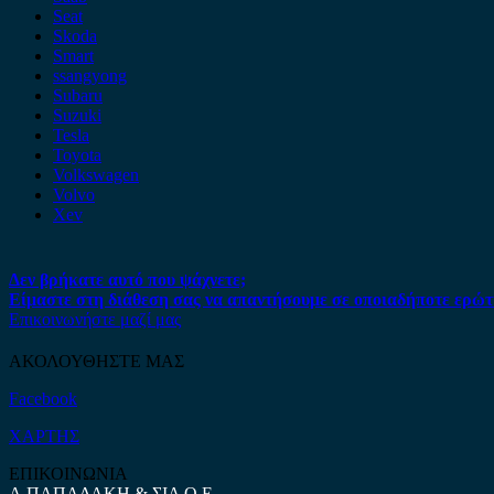
Seat
Skoda
Smart
ssangyong
Subaru
Suzuki
Tesla
Toyota
Volkswagen
Volvo
Xev
Δεν βρήκατε αυτό που ψάχνετε;
Είμαστε στη διάθεση σας να απαντήσουμε σε οποιαδήποτε ερώτ
Επικοινωνήστε μαζί μας
ΑΚΟΛΟΥΘΗΣΤΕ ΜΑΣ
Facebook
ΧΑΡΤΗΣ
ΕΠΙΚΟΙΝΩΝΙΑ
Α.ΠΑΠΑΔΑΚΗ & ΣΙΑ Ο.Ε