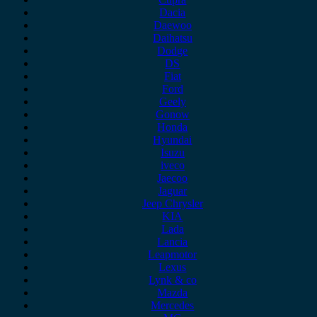
Dacia
Daewoo
Daihatsu
Dodge
DS
Fiat
Ford
Geely
Gonow
Honda
Hyundai
Isuzu
iveco
Jaecoo
Jaguar
Jeep Chrysler
KIA
Lada
Lancia
Leapmotor
Lexus
Lynk & co
Mazda
Mercedes