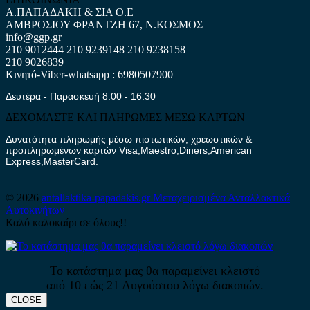
Α.ΠΑΠΑΔΑΚΗ & ΣΙΑ Ο.Ε
ΑΜΒΡΟΣΙΟΥ ΦΡΑΝΤΖΗ 67, Ν.ΚΟΣΜΟΣ
info@ggp.gr
210 9012444
210 9239148
210 9238158
210 9026839
Κινητό-Viber-whatsapp : 6980507900
Δευτέρα - Παρασκευή 8:00 - 16:30
ΔΕΧΟΜΑΣΤΕ ΚΑΙ ΠΛΗΡΩΜΕΣ ΜΕΣΩ ΚΑΡΤΩΝ
Δυνατότητα πληρωμής μέσω πιστωτικών, χρεωστικών &
προπληρωμένων καρτών Visa,Maestro,Diners,American
Express,MasterCard.
© 2026
antallaktika-papadakis.gr
Μεταχειρισμένα Ανταλλακτικά
Αυτοκινήτων
Καλό καλοκαίρι σε όλους!!
Το κατάστημα μας θα παραμείνει κλειστό
από 10 εώς 21 Αυγούστου λόγω διακοπών.
CLOSE