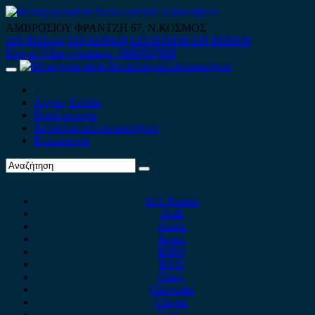
Skip
to
ΑΜΒΡΟΣΙΟΥ ΦΡΑΝΤΖΗ 67, Ν.ΚΟΣΜΟΣ
content
210 9012444
210 9239148
210 9238158
210 9026839
Κινητό-Viber-whatsapp : 6980507900
Primary
Menu
Αρχική Σελίδα
Ποιοί είμαστε
Ανταλλακτικά Αυτοκινήτων
Επικοινωνία
Alfa Romeo
Audi
Austin
Acura
BMW
BYD
Chery
Chevrolet
Citroen
Cupra