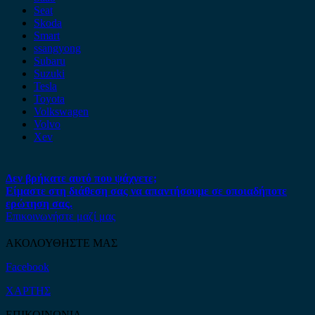
Seat
Skoda
Smart
ssangyong
Subaru
Suzuki
Tesla
Toyota
Volkswagen
Volvo
Xev
Δεν βρήκατε αυτό που ψάχνετε;
Είμαστε στη διάθεση σας να απαντήσουμε σε οποιαδήποτε
ερώτηση σας.
Επικοινωνήστε μαζί μας
ΑΚΟΛΟΥΘΗΣΤΕ ΜΑΣ
Facebook
ΧΑΡΤΗΣ
ΕΠΙΚΟΙΝΩΝΙΑ