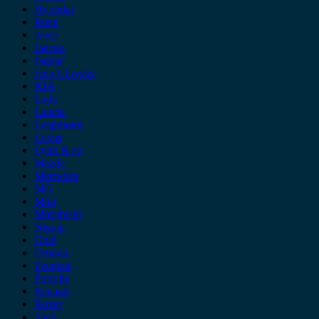
Hyundai
Isuzu
iveco
Jaecoo
Jaguar
Jeep Chrysler
KIA
Lada
Lancia
Leapmotor
Lexus
Lynk & co
Mazda
Mercedes
MG
Mini
Mitsubishi
Nissan
Opel
Omoda
Peugeot
Porsche
Renault
Rover
Saab