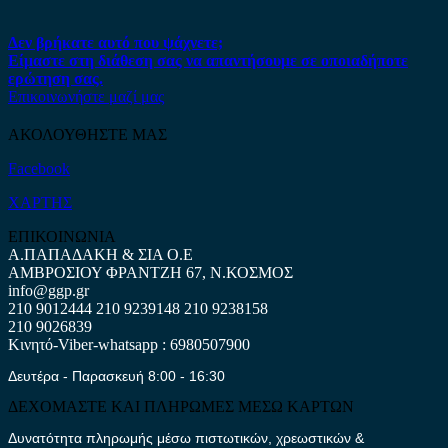
Δεν βρήκατε αυτό που ψάχνετε;
Είμαστε στη διάθεση σας να απαντήσουμε σε οποιαδήποτε
ερώτηση σας.
Επικοινωνήστε μαζί μας
ΑΚΟΛΟΥΘΗΣΤΕ ΜΑΣ
Facebook
ΧΑΡΤΗΣ
ΕΠΙΚΟΙΝΩΝΙΑ
Α.ΠΑΠΑΔΑΚΗ & ΣΙΑ Ο.Ε
ΑΜΒΡΟΣΙΟΥ ΦΡΑΝΤΖΗ 67, Ν.ΚΟΣΜΟΣ
info@ggp.gr
210 9012444
210 9239148
210 9238158
210 9026839
Κινητό-Viber-whatsapp : 6980507900
Δευτέρα - Παρασκευή 8:00 - 16:30
ΔΕΧΟΜΑΣΤΕ ΚΑΙ ΠΛΗΡΩΜΕΣ ΜΕΣΩ ΚΑΡΤΩΝ
Δυνατότητα πληρωμής μέσω πιστωτικών, χρεωστικών &