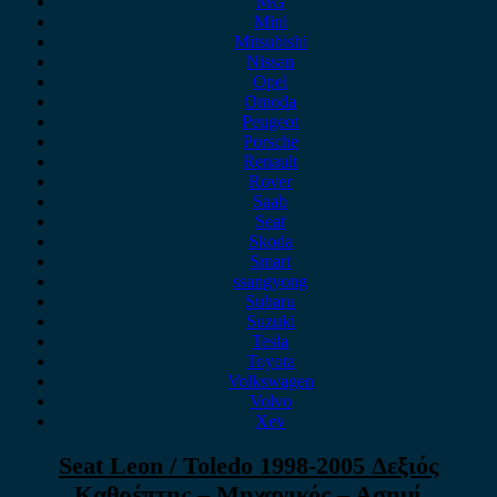
MG
Mini
Mitsubishi
Nissan
Opel
Omoda
Peugeot
Porsche
Renault
Rover
Saab
Seat
Skoda
Smart
ssangyong
Subaru
Suzuki
Tesla
Toyota
Volkswagen
Volvo
Xev
Seat Leon / Toledo 1998-2005 Δεξιός
Καθρέπτης – Μηχανικός – Ασημί