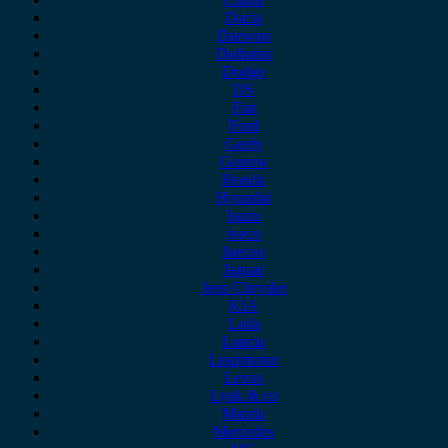
Dacia
Daewoo
Daihatsu
Dodge
DS
Fiat
Ford
Geely
Gonow
Honda
Hyundai
Isuzu
iveco
Jaecoo
Jaguar
Jeep Chrysler
KIA
Lada
Lancia
Leapmotor
Lexus
Lynk & co
Mazda
Mercedes