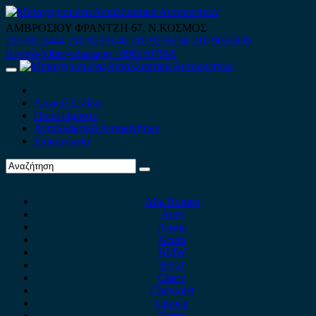
Skip
to
ΑΜΒΡΟΣΙΟΥ ΦΡΑΝΤΖΗ 67, Ν.ΚΟΣΜΟΣ
content
210 9012444
210 9239148
210 9238158
210 9026839
Κινητό-Viber-whatsapp : 6980507900
Primary
Menu
Αρχική Σελίδα
Ποιοί είμαστε
Ανταλλακτικά Αυτοκινήτων
Επικοινωνία
Alfa Romeo
Audi
Austin
Acura
BMW
BYD
Chery
Chevrolet
Citroen
Cupra