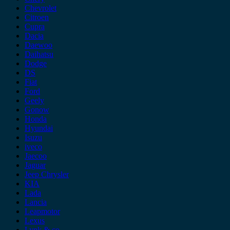
Chevrolet
Citroen
Cupra
Dacia
Daewoo
Daihatsu
Dodge
DS
Fiat
Ford
Geely
Gonow
Honda
Hyundai
Isuzu
iveco
Jaecoo
Jaguar
Jeep Chrysler
KIA
Lada
Lancia
Leapmotor
Lexus
Lynk & co