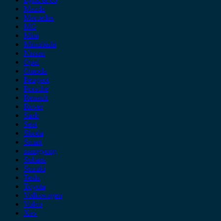
Mazda
Mercedes
MG
Mini
Mitsubishi
Nissan
Opel
Omoda
Peugeot
Porsche
Renault
Rover
Saab
Seat
Skoda
Smart
ssangyong
Subaru
Suzuki
Tesla
Toyota
Volkswagen
Volvo
Xev