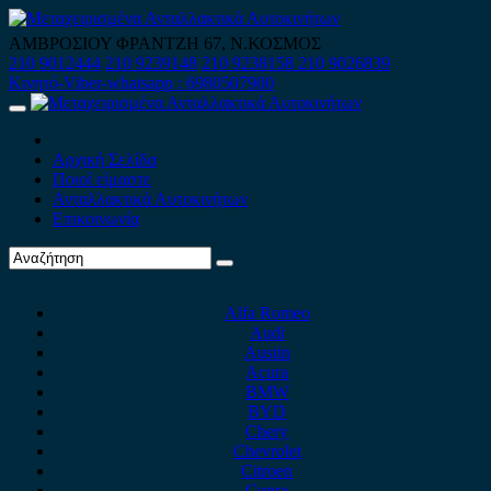
Skip
to
ΑΜΒΡΟΣΙΟΥ ΦΡΑΝΤΖΗ 67, Ν.ΚΟΣΜΟΣ
content
210 9012444
210 9239148
210 9238158
210 9026839
Κινητό-Viber-whatsapp : 6980507900
Primary
Menu
Αρχική Σελίδα
Ποιοί είμαστε
Ανταλλακτικά Αυτοκινήτων
Επικοινωνία
Alfa Romeo
Audi
Austin
Acura
BMW
BYD
Chery
Chevrolet
Citroen
Cupra