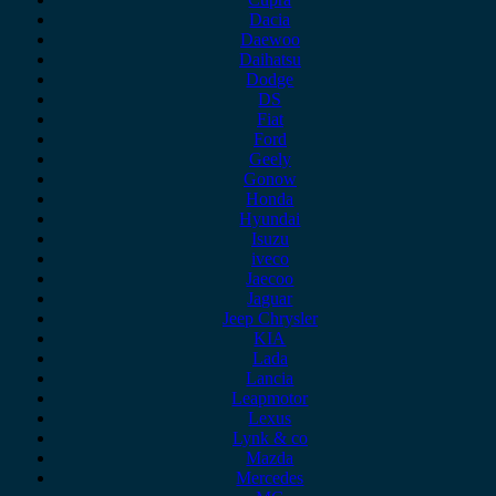
Dacia
Daewoo
Daihatsu
Dodge
DS
Fiat
Ford
Geely
Gonow
Honda
Hyundai
Isuzu
iveco
Jaecoo
Jaguar
Jeep Chrysler
KIA
Lada
Lancia
Leapmotor
Lexus
Lynk & co
Mazda
Mercedes