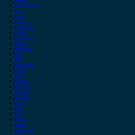
Jeep Chrysler
KIA
Lada
Lancia
Leapmotor
Lexus
Lynk & co
Mazda
Mercedes
MG
Mini
Mitsubishi
Nissan
Opel
Omoda
Peugeot
Porsche
Renault
Rover
Saab
Seat
Skoda
Smart
ssangyong