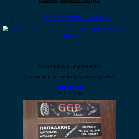
SKODA OCTAVIA 4 1997-2010
Μετώπη-μούρη εμπρός κομπλέ
(Καπό,φτερά,προφυλακτήρας,φανάρια,ψυγεία)
Ρωτήστε τιμή
Δείτε επίσης