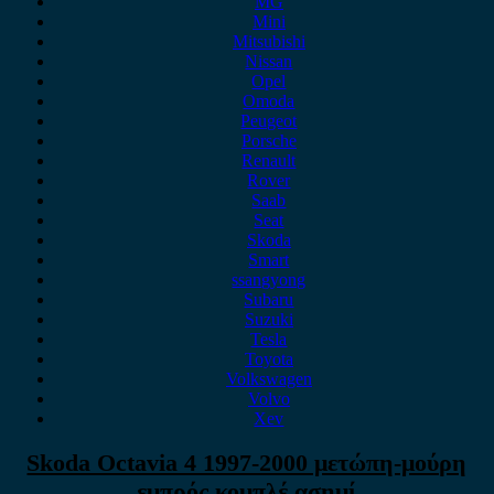
MG
Mini
Mitsubishi
Nissan
Opel
Omoda
Peugeot
Porsche
Renault
Rover
Saab
Seat
Skoda
Smart
ssangyong
Subaru
Suzuki
Tesla
Toyota
Volkswagen
Volvo
Xev
Skoda Octavia 4 1997-2000 μετώπη-μούρη
εμπρός κομπλέ ασημί