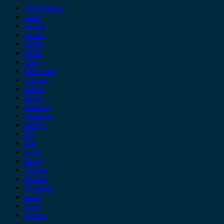
Alfa Romeo
Audi
Austin
Acura
BMW
BYD
Chery
Chevrolet
Citroen
Cupra
Dacia
Daewoo
Daihatsu
Dodge
DS
Fiat
Ford
Geely
Gonow
Honda
Hyundai
Isuzu
iveco
Jaecoo
Jaguar