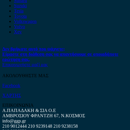
Subaru
Suzuki
Tesla
Toyota
Volkswagen
Volvo
Xev
Δεν βρήκατε αυτό που ψάχνετε;
Είμαστε στη διάθεση σας να απαντήσουμε σε οποιαδήποτε
ερώτηση σας.
Επικοινωνήστε μαζί μας
ΑΚΟΛΟΥΘΗΣΤΕ ΜΑΣ
Facebook
ΧΑΡΤΗΣ
ΕΠΙΚΟΙΝΩΝΙΑ
Α.ΠΑΠΑΔΑΚΗ & ΣΙΑ Ο.Ε
ΑΜΒΡΟΣΙΟΥ ΦΡΑΝΤΖΗ 67, Ν.ΚΟΣΜΟΣ
info@ggp.gr
210 9012444
210 9239148
210 9238158