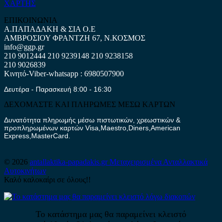
ΧΑΡΤΗΣ
ΕΠΙΚΟΙΝΩΝΙΑ
Α.ΠΑΠΑΔΑΚΗ & ΣΙΑ Ο.Ε
ΑΜΒΡΟΣΙΟΥ ΦΡΑΝΤΖΗ 67, Ν.ΚΟΣΜΟΣ
info@ggp.gr
210 9012444
210 9239148
210 9238158
210 9026839
Κινητό-Viber-whatsapp : 6980507900
Δευτέρα - Παρασκευή 8:00 - 16:30
ΔΕΧΟΜΑΣΤΕ ΚΑΙ ΠΛΗΡΩΜΕΣ ΜΕΣΩ ΚΑΡΤΩΝ
Δυνατότητα πληρωμής μέσω πιστωτικών, χρεωστικών &
προπληρωμένων καρτών Visa,Maestro,Diners,American
Express,MasterCard.
© 2026
antallaktika-papadakis.gr
Μεταχειρισμένα Ανταλλακτικά
Αυτοκινήτων
Καλό καλοκαίρι σε όλους!!
Το κατάστημα μας θα παραμείνει κλειστό