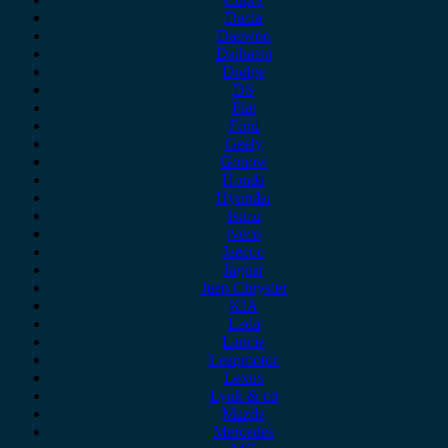
Dacia
Daewoo
Daihatsu
Dodge
DS
Fiat
Ford
Geely
Gonow
Honda
Hyundai
Isuzu
iveco
Jaecoo
Jaguar
Jeep Chrysler
KIA
Lada
Lancia
Leapmotor
Lexus
Lynk & co
Mazda
Mercedes