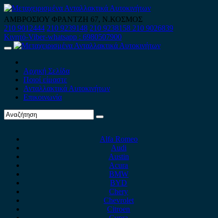
Skip
to
ΑΜΒΡΟΣΙΟΥ ΦΡΑΝΤΖΗ 67, Ν.ΚΟΣΜΟΣ
content
210 9012444
210 9239148
210 9238158
210 9026839
Κινητό-Viber-whatsapp : 6980507900
Primary
Menu
Αρχική Σελίδα
Ποιοί είμαστε
Ανταλλακτικά Αυτοκινήτων
Επικοινωνία
Alfa Romeo
Audi
Austin
Acura
BMW
BYD
Chery
Chevrolet
Citroen
Cupra