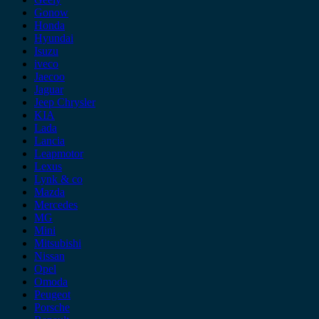
Gonow
Honda
Hyundai
Isuzu
iveco
Jaecoo
Jaguar
Jeep Chrysler
KIA
Lada
Lancia
Leapmotor
Lexus
Lynk & co
Mazda
Mercedes
MG
Mini
Mitsubishi
Nissan
Opel
Omoda
Peugeot
Porsche