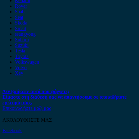
Renault
Rover
Saab
Seat
Skoda
Smart
ssangyong
Subaru
Suzuki
Tesla
Toyota
Volkswagen
Volvo
Xev
Δεν βρήκατε αυτό που ψάχνετε;
Είμαστε στη διάθεση σας να απαντήσουμε σε οποιαδήποτε
ερώτηση σας.
Επικοινωνήστε μαζί μας
ΑΚΟΛΟΥΘΗΣΤΕ ΜΑΣ
Facebook