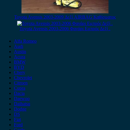
Toyota Avensis 2003-2009 Δεξί AIRBAG Καθίσματος
Toyota Avensis 2003-2006 Φανάρι Εμπρός Δεξί .
Alfa Romeo
Audi
Austin
Acura
BMW
BYD
Chery
Chevrolet
Citroen
Cupra
Dacia
Daewoo
Daihatsu
Dodge
DS
Fiat
Ford
Geely