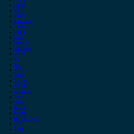
BMW
BYD
Chery
Chevrolet
Citroen
Cupra
Dacia
Daewoo
Daihatsu
Dodge
DS
Fiat
Ford
Geely
Gonow
Honda
Hyundai
Isuzu
iveco
Jaecoo
Jaguar
Jeep Chrysler
KIA
Lada