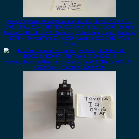
Διακόπτης Φώτων Φλας (Κωδικός: 173832) Toyota Yaris 2014-
2020 / Prius 2004-2016 / IQ 2009-2016 / Lexus RX300 / Subaru
Outback 2010-2015 ΚΑΙ Διακόπτης Υαλοκαθαρηστήρα (Κωδικός:
17F144) Toyota Yaris 2014-2020 / Avensis 2003-2012 / Yaris
Verso
Κολώνα Τιμονιού Ηλεκτρική (Κωδικός: 4520074141 / BD0122 /
4520074141) Toyota IQ 2009-2016