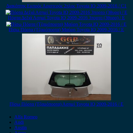
Διακόπτης Εμπρός Αριστερός 2πλος Toyota IQ 2009-2016 / C1
Πόρτα Δεξιά Ασημί Toyota IQ 2009-2016 3πορτο (3θυρο) / Ε
Πίσω Πόρτα (Τζαμόπορτα) Μαύρη Toyota IQ 2009-2016 / Ε
Πίσω Πόρτα (Τζαμόπορτα) Ασημί Toyota IQ 2009-2016 / Ε
Alfa Romeo
Audi
Austin
Acura