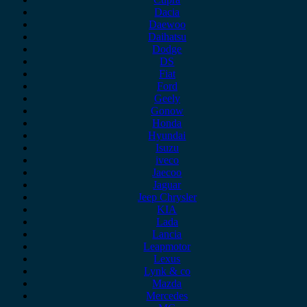
Dacia
Daewoo
Daihatsu
Dodge
DS
Fiat
Ford
Geely
Gonow
Honda
Hyundai
Isuzu
iveco
Jaecoo
Jaguar
Jeep Chrysler
KIA
Lada
Lancia
Leapmotor
Lexus
Lynk & co
Mazda
Mercedes