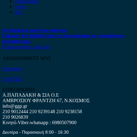
Volkswagen
Volvo
Xev
Δεν βρήκατε αυτό που ψάχνετε;
Είμαστε στη διάθεση σας να απαντήσουμε σε οποιαδήποτε
ερώτηση σας.
Επικοινωνήστε μαζί μας
ΑΚΟΛΟΥΘΗΣΤΕ ΜΑΣ
Facebook
ΧΑΡΤΗΣ
ΕΠΙΚΟΙΝΩΝΙΑ
Α.ΠΑΠΑΔΑΚΗ & ΣΙΑ Ο.Ε
ΑΜΒΡΟΣΙΟΥ ΦΡΑΝΤΖΗ 67, Ν.ΚΟΣΜΟΣ
info@ggp.gr
210 9012444
210 9239148
210 9238158
210 9026839
Κινητό-Viber-whatsapp : 6980507900
Δευτέρα - Παρασκευή 8:00 - 16:30