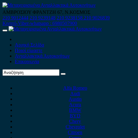
Skip
to
ΑΜΒΡΟΣΙΟΥ ΦΡΑΝΤΖΗ 67, Ν.ΚΟΣΜΟΣ
content
210 9012444
210 9239148
210 9238158
210 9026839
Κινητό-Viber-whatsapp : 6980507900
Primary
Menu
Αρχική Σελίδα
Ποιοί είμαστε
Ανταλλακτικά Αυτοκινήτων
Επικοινωνία
Alfa Romeo
Audi
Austin
Acura
BMW
BYD
Chery
Chevrolet
Citroen
Cupra