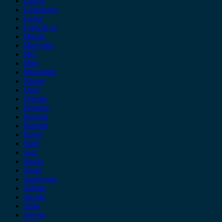
Lancia
Leapmotor
Lexus
Lynk & co
Mazda
Mercedes
MG
Mini
Mitsubishi
Nissan
Opel
Omoda
Peugeot
Porsche
Renault
Rover
Saab
Seat
Skoda
Smart
ssangyong
Subaru
Suzuki
Tesla
Toyota