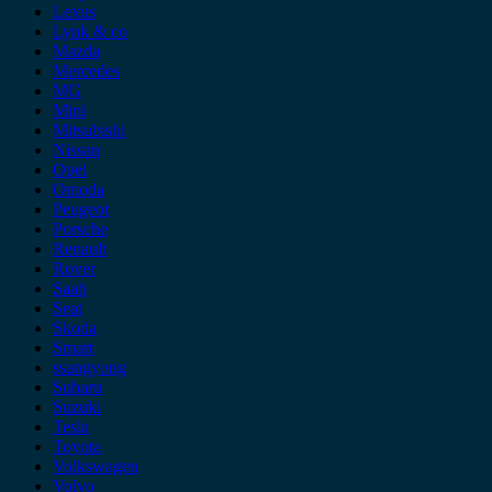
Lexus
Lynk & co
Mazda
Mercedes
MG
Mini
Mitsubishi
Nissan
Opel
Omoda
Peugeot
Porsche
Renault
Rover
Saab
Seat
Skoda
Smart
ssangyong
Subaru
Suzuki
Tesla
Toyota
Volkswagen
Volvo