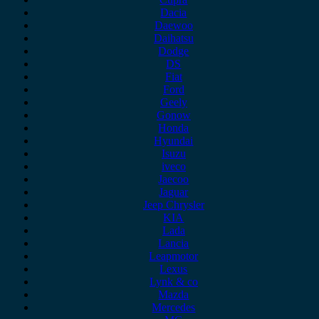
Dacia
Daewoo
Daihatsu
Dodge
DS
Fiat
Ford
Geely
Gonow
Honda
Hyundai
Isuzu
iveco
Jaecoo
Jaguar
Jeep Chrysler
KIA
Lada
Lancia
Leapmotor
Lexus
Lynk & co
Mazda
Mercedes