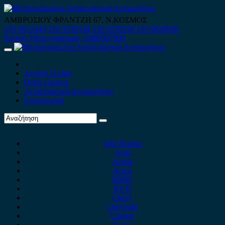
Skip
to
ΑΜΒΡΟΣΙΟΥ ΦΡΑΝΤΖΗ 67, Ν.ΚΟΣΜΟΣ
content
210 9012444
210 9239148
210 9238158
210 9026839
Κινητό-Viber-whatsapp : 6980507900
Primary
Menu
Αρχική Σελίδα
Ποιοί είμαστε
Ανταλλακτικά Αυτοκινήτων
Επικοινωνία
Alfa Romeo
Audi
Austin
Acura
BMW
BYD
Chery
Chevrolet
Citroen
Cupra