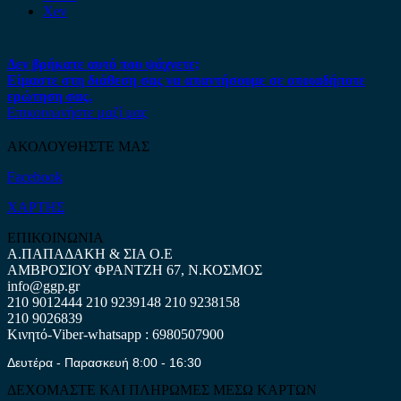
Xev
Δεν βρήκατε αυτό που ψάχνετε;
Είμαστε στη διάθεση σας να απαντήσουμε σε οποιαδήποτε
ερώτηση σας.
Επικοινωνήστε μαζί μας
ΑΚΟΛΟΥΘΗΣΤΕ ΜΑΣ
Facebook
ΧΑΡΤΗΣ
ΕΠΙΚΟΙΝΩΝΙΑ
Α.ΠΑΠΑΔΑΚΗ & ΣΙΑ Ο.Ε
ΑΜΒΡΟΣΙΟΥ ΦΡΑΝΤΖΗ 67, Ν.ΚΟΣΜΟΣ
info@ggp.gr
210 9012444
210 9239148
210 9238158
210 9026839
Κινητό-Viber-whatsapp : 6980507900
Δευτέρα - Παρασκευή 8:00 - 16:30
ΔΕΧΟΜΑΣΤΕ ΚΑΙ ΠΛΗΡΩΜΕΣ ΜΕΣΩ ΚΑΡΤΩΝ