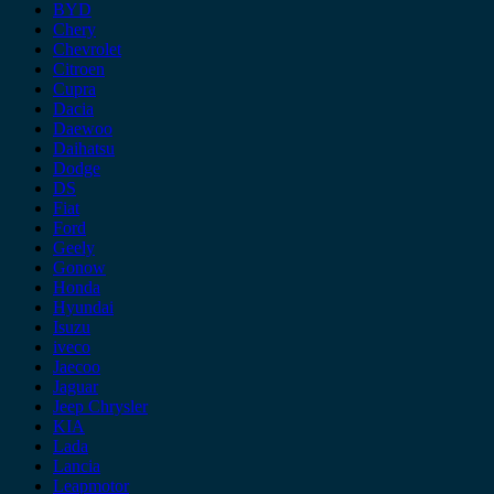
BYD
Chery
Chevrolet
Citroen
Cupra
Dacia
Daewoo
Daihatsu
Dodge
DS
Fiat
Ford
Geely
Gonow
Honda
Hyundai
Isuzu
iveco
Jaecoo
Jaguar
Jeep Chrysler
KIA
Lada
Lancia
Leapmotor