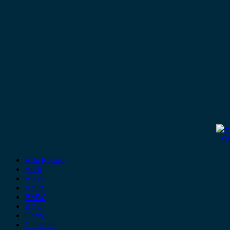
Vo
Alfa Romeo
Audi
Austin
Acura
BMW
BYD
Chery
Chevrolet