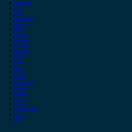
Mercedes
MG
Mini
Mitsubishi
Nissan
Opel
Omoda
Peugeot
Porsche
Renault
Rover
Saab
Seat
Skoda
Smart
ssangyong
Subaru
Suzuki
Tesla
Toyota
Volkswagen
Volvo
Xev