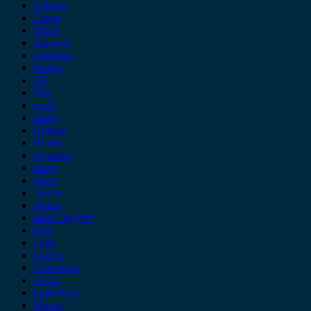
Citroen
Cupra
Dacia
Daewoo
Daihatsu
Dodge
DS
Fiat
Ford
Geely
Gonow
Honda
Hyundai
Isuzu
iveco
Jaecoo
Jaguar
Jeep Chrysler
KIA
Lada
Lancia
Leapmotor
Lexus
Lynk & co
Mazda