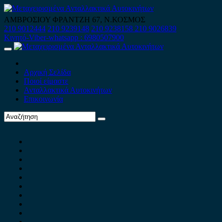
Skip
to
ΑΜΒΡΟΣΙΟΥ ΦΡΑΝΤΖΗ 67, Ν.ΚΟΣΜΟΣ
content
210 9012444
210 9239148
210 9238158
210 9026839
Κινητό-Viber-whatsapp : 6980507900
Primary
Menu
Αρχική Σελίδα
Ποιοί είμαστε
Ανταλλακτικά Αυτοκινήτων
Επικοινωνία