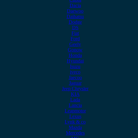
Dacia
Daewoo
Daihatsu
Dodge
DS
Fiat
Ford
Geely
Gonow
Honda
Hyundai
Isuzu
iveco
Jaecoo
Jaguar
Jeep Chrysler
KIA
Lada
Lancia
Leapmotor
Lexus
Lynk & co
Mazda
Mercedes