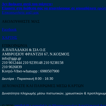
Δεν βρήκατε αυτό που ψάχνετε;
Είμαστε στη διάθεση σας να απαντήσουμε σε οποιαδήποτε ερώτ
Επικοινωνήστε μαζί μας
ΑΚΟΛΟΥΘΗΣΤΕ ΜΑΣ
Facebook
ΧΑΡΤΗΣ
ΕΠΙΚΟΙΝΩΝΙΑ
Α.ΠΑΠΑΔΑΚΗ & ΣΙΑ Ο.Ε
ΑΜΒΡΟΣΙΟΥ ΦΡΑΝΤΖΗ 67, Ν.ΚΟΣΜΟΣ
info@ggp.gr
210 9012444
210 9239148
210 9238158
210 9026839
Κινητό-Viber-whatsapp : 6980507900
Δευτέρα - Παρασκευή 8:00 - 16:30
ΔΕΧΟΜΑΣΤΕ ΚΑΙ ΠΛΗΡΩΜΕΣ ΜΕΣΩ ΚΑΡΤΩΝ
Δυνατότητα πληρωμής μέσω πιστωτικών, χρεωστικών & προπληρωμέν
© 2026
antallaktika-papadakis.gr
Μεταχειρισμένα Ανταλλακτικά Αυ