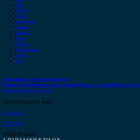
Seat
Skoda
Smart
ssangyong
Subaru
Suzuki
Tesla
Toyota
Volkswagen
Volvo
Xev
Δεν βρήκατε αυτό που ψάχνετε;
Είμαστε στη διάθεση σας να απαντήσουμε σε οποιαδήποτε ερώτ
Επικοινωνήστε μαζί μας
ΑΚΟΛΟΥΘΗΣΤΕ ΜΑΣ
Facebook
ΧΑΡΤΗΣ
ΕΠΙΚΟΙΝΩΝΙΑ
Α.ΠΑΠΑΔΑΚΗ & ΣΙΑ Ο.Ε