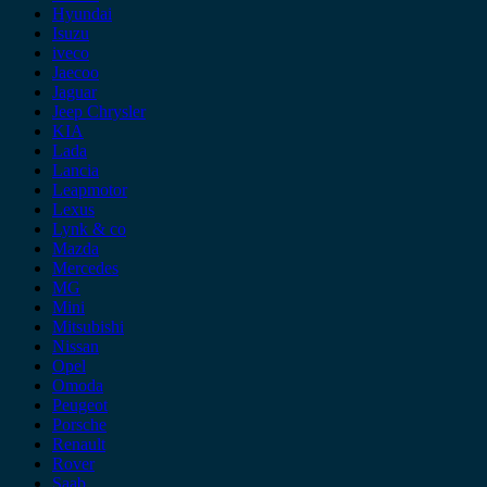
Hyundai
Isuzu
iveco
Jaecoo
Jaguar
Jeep Chrysler
KIA
Lada
Lancia
Leapmotor
Lexus
Lynk & co
Mazda
Mercedes
MG
Mini
Mitsubishi
Nissan
Opel
Omoda
Peugeot
Porsche
Renault
Rover
Saab