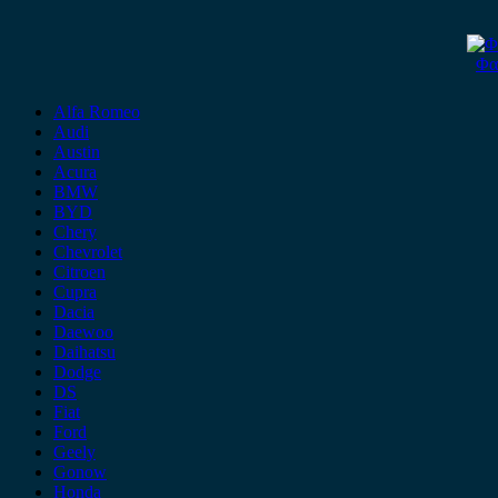
Φα
Alfa Romeo
Audi
Austin
Acura
BMW
BYD
Chery
Chevrolet
Citroen
Cupra
Dacia
Daewoo
Daihatsu
Dodge
DS
Fiat
Ford
Geely
Gonow
Honda