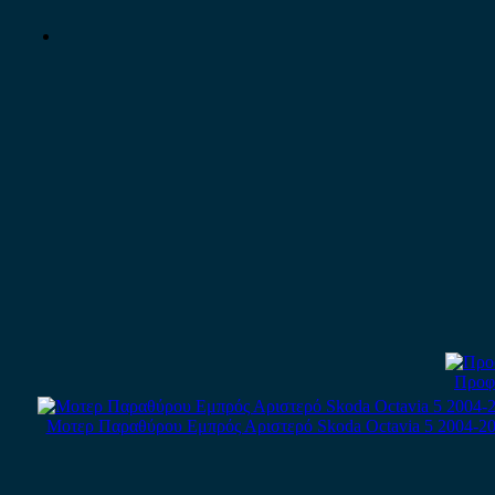
Προφυ
Μοτερ Παραθύρου Εμπρός Αριστερό Skoda Octavia 5 2004-200