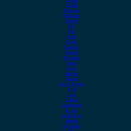
Dacia
Daewoo
Daihatsu
Dodge
DS
Fiat
Ford
Geely
Gonow
Honda
Hyundai
Isuzu
iveco
Jaecoo
Jaguar
Jeep Chrysler
KIA
Lada
Lancia
Leapmotor
Lexus
Lynk & co
Mazda
Mercedes