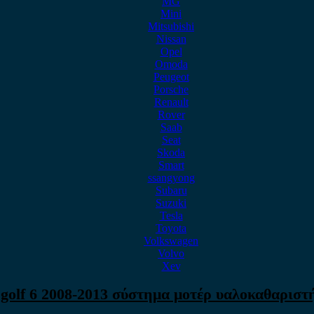
MG
Mini
Mitsubishi
Nissan
Opel
Omoda
Peugeot
Porsche
Renault
Rover
Saab
Seat
Skoda
Smart
ssangyong
Subaru
Suzuki
Tesla
Toyota
Volkswagen
Volvo
Xev
olf 6 2008-2013 σύστημα μοτέρ υαλοκαθαρισ