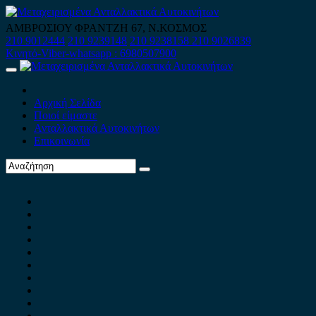
Skip
to
ΑΜΒΡΟΣΙΟΥ ΦΡΑΝΤΖΗ 67, Ν.ΚΟΣΜΟΣ
content
210 9012444
210 9239148
210 9238158
210 9026839
Κινητό-Viber-whatsapp : 6980507900
Primary
Menu
Αρχική Σελίδα
Ποιοί είμαστε
Ανταλλακτικά Αυτοκινήτων
Επικοινωνία