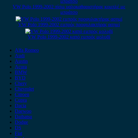
VW Polo 1999-2002 πίσω υαλοκαθαριστήρας κομπλέ με
μπράτσο
VW Polo 1999-2002 εμπρός προφυλακτήρας ασημί
VW Polo 1999-2002 καπό εμπρός μολυβί
Alfa Romeo
Audi
Austin
Acura
BMW
BYD
Chery
Chevrolet
Citroen
Cupra
Dacia
Daewoo
Daihatsu
Dodge
DS
Fiat