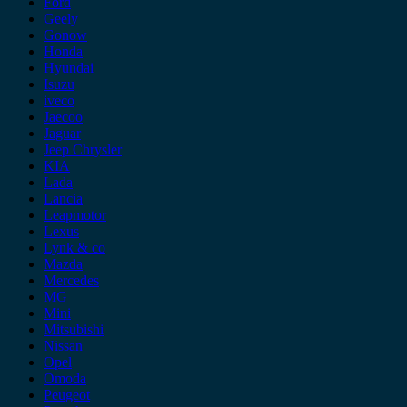
Ford
Geely
Gonow
Honda
Hyundai
Isuzu
iveco
Jaecoo
Jaguar
Jeep Chrysler
KIA
Lada
Lancia
Leapmotor
Lexus
Lynk & co
Mazda
Mercedes
MG
Mini
Mitsubishi
Nissan
Opel
Omoda
Peugeot