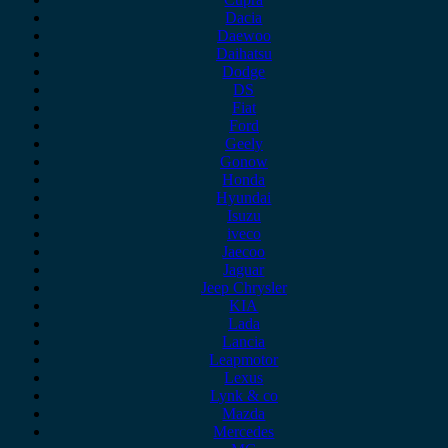
Dacia
Daewoo
Daihatsu
Dodge
DS
Fiat
Ford
Geely
Gonow
Honda
Hyundai
Isuzu
iveco
Jaecoo
Jaguar
Jeep Chrysler
KIA
Lada
Lancia
Leapmotor
Lexus
Lynk & co
Mazda
Mercedes