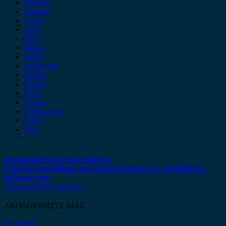
Porsche
Renault
Rover
Saab
Seat
Skoda
Smart
ssangyong
Subaru
Suzuki
Tesla
Toyota
Volkswagen
Volvo
Xev
Δεν βρήκατε αυτό που ψάχνετε;
Είμαστε στη διάθεση σας να απαντήσουμε σε οποιαδήποτε
ερώτηση σας.
Επικοινωνήστε μαζί μας
ΑΚΟΛΟΥΘΗΣΤΕ ΜΑΣ
Facebook