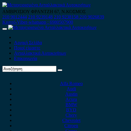
Skip
to
ΑΜΒΡΟΣΙΟΥ ΦΡΑΝΤΖΗ 67, Ν.ΚΟΣΜΟΣ
content
210 9012444
210 9239148
210 9238158
210 9026839
Κινητό-Viber-whatsapp : 6980507900
Primary
Menu
Αρχική Σελίδα
Ποιοί είμαστε
Ανταλλακτικά Αυτοκινήτων
Επικοινωνία
Alfa Romeo
Audi
Austin
Acura
BMW
BYD
Chery
Chevrolet
Citroen
Cupra