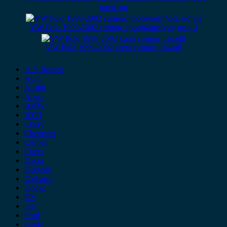
μπράτσο
VW Polo 1999-2002 εμπρός προφυλακτήρας ασημί
VW Polo 1999-2002 καπό εμπρός μολυβί
Alfa Romeo
Audi
Austin
Acura
BMW
BYD
Chery
Chevrolet
Citroen
Cupra
Dacia
Daewoo
Daihatsu
Dodge
DS
Fiat
Ford
Geely