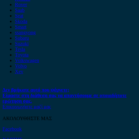
Rover
Saab
Seat
Skoda
Smart
ssangyong
Subaru
Suzuki
Tesla
Toyota
Volkswagen
Volvo
Xev
Δεν βρήκατε αυτό που ψάχνετε;
Είμαστε στη διάθεση σας να απαντήσουμε σε οποιαδήποτε
ερώτηση σας.
Επικοινωνήστε μαζί μας
ΑΚΟΛΟΥΘΗΣΤΕ ΜΑΣ
Facebook