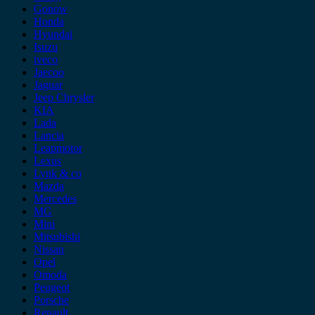
Gonow
Honda
Hyundai
Isuzu
iveco
Jaecoo
Jaguar
Jeep Chrysler
KIA
Lada
Lancia
Leapmotor
Lexus
Lynk & co
Mazda
Mercedes
MG
Mini
Mitsubishi
Nissan
Opel
Omoda
Peugeot
Porsche
Renault