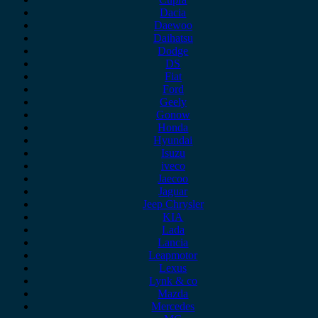
Dacia
Daewoo
Daihatsu
Dodge
DS
Fiat
Ford
Geely
Gonow
Honda
Hyundai
Isuzu
iveco
Jaecoo
Jaguar
Jeep Chrysler
KIA
Lada
Lancia
Leapmotor
Lexus
Lynk & co
Mazda
Mercedes