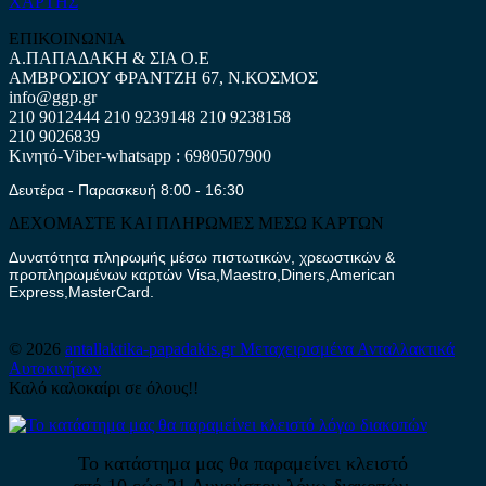
ΧΑΡΤΗΣ
ΕΠΙΚΟΙΝΩΝΙΑ
Α.ΠΑΠΑΔΑΚΗ & ΣΙΑ Ο.Ε
ΑΜΒΡΟΣΙΟΥ ΦΡΑΝΤΖΗ 67, Ν.ΚΟΣΜΟΣ
info@ggp.gr
210 9012444
210 9239148
210 9238158
210 9026839
Κινητό-Viber-whatsapp : 6980507900
Δευτέρα - Παρασκευή 8:00 - 16:30
ΔΕΧΟΜΑΣΤΕ ΚΑΙ ΠΛΗΡΩΜΕΣ ΜΕΣΩ ΚΑΡΤΩΝ
Δυνατότητα πληρωμής μέσω πιστωτικών, χρεωστικών &
προπληρωμένων καρτών Visa,Maestro,Diners,American
Express,MasterCard.
© 2026
antallaktika-papadakis.gr
Μεταχειρισμένα Ανταλλακτικά
Αυτοκινήτων
Καλό καλοκαίρι σε όλους!!
Το κατάστημα μας θα παραμείνει κλειστό
από 10 εώς 21 Αυγούστου λόγω διακοπών.