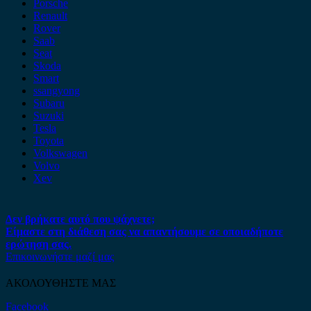
Porsche
Renault
Rover
Saab
Seat
Skoda
Smart
ssangyong
Subaru
Suzuki
Tesla
Toyota
Volkswagen
Volvo
Xev
Δεν βρήκατε αυτό που ψάχνετε;
Είμαστε στη διάθεση σας να απαντήσουμε σε οποιαδήποτε
ερώτηση σας.
Επικοινωνήστε μαζί μας
ΑΚΟΛΟΥΘΗΣΤΕ ΜΑΣ
Facebook