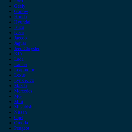
Ford
Geely
Gonow
Honda
Hyundai
Isuzu
iveco
Jaecoo
Jaguar
Jeep Chrysler
KIA
Lada
Lancia
Leapmotor
Lexus
Lynk & co
Mazda
Mercedes
MG
Mini
Mitsubishi
Nissan
Opel
Omoda
Peugeot