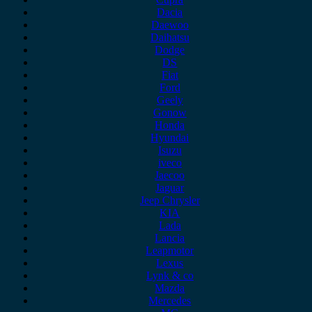
Dacia
Daewoo
Daihatsu
Dodge
DS
Fiat
Ford
Geely
Gonow
Honda
Hyundai
Isuzu
iveco
Jaecoo
Jaguar
Jeep Chrysler
KIA
Lada
Lancia
Leapmotor
Lexus
Lynk & co
Mazda
Mercedes