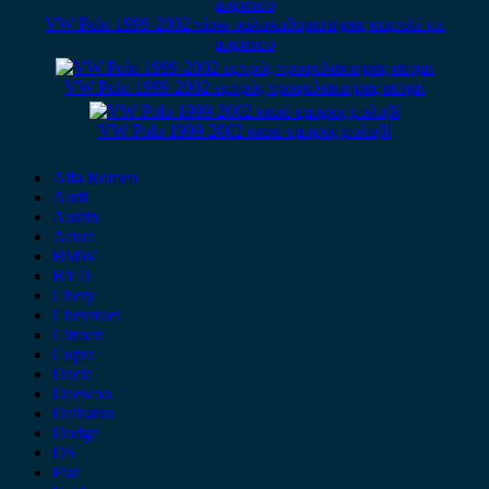
VW Polo 1999-2002 πίσω υαλοκαθαριστήρας κομπλέ με
μπράτσο
VW Polo 1999-2002 εμπρός προφυλακτήρας ασημί
VW Polo 1999-2002 καπό εμπρός μολυβί
Alfa Romeo
Audi
Austin
Acura
BMW
BYD
Chery
Chevrolet
Citroen
Cupra
Dacia
Daewoo
Daihatsu
Dodge
DS
Fiat