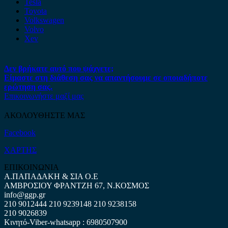
Tesla
Toyota
Volkswagen
Volvo
Xev
Δεν βρήκατε αυτό που ψάχνετε;
Είμαστε στη διάθεση σας να απαντήσουμε σε οποιαδήποτε
ερώτηση σας.
Επικοινωνήστε μαζί μας
ΑΚΟΛΟΥΘΗΣΤΕ ΜΑΣ
Facebook
ΧΑΡΤΗΣ
ΕΠΙΚΟΙΝΩΝΙΑ
Α.ΠΑΠΑΔΑΚΗ & ΣΙΑ Ο.Ε
ΑΜΒΡΟΣΙΟΥ ΦΡΑΝΤΖΗ 67, Ν.ΚΟΣΜΟΣ
info@ggp.gr
210 9012444
210 9239148
210 9238158
210 9026839
Κινητό-Viber-whatsapp : 6980507900