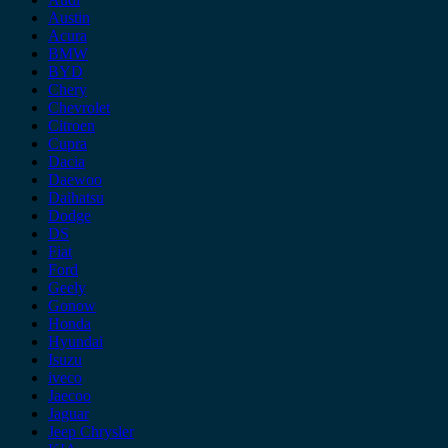
Austin
Acura
BMW
BYD
Chery
Chevrolet
Citroen
Cupra
Dacia
Daewoo
Daihatsu
Dodge
DS
Fiat
Ford
Geely
Gonow
Honda
Hyundai
Isuzu
iveco
Jaecoo
Jaguar
Jeep Chrysler