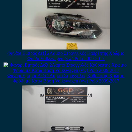
Φανάρι Εμπρός Δεξί 2Λαμπο Στρογγυλός Καθρέπτης Χρώμιο
Φρύδι Volkswagen (vw) Polo 2009-2017
Φανάρι Εμπρός Δεξί 2Λαμπο Στρογγυλός Καθρέπτης Χρώμιο
Φρύδι με Κάτω Βάση Volkswagen (vw) Polo 2009-2017