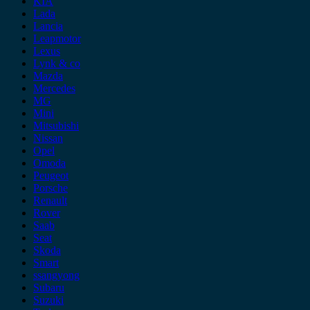
KIA
Lada
Lancia
Leapmotor
Lexus
Lynk & co
Mazda
Mercedes
MG
Mini
Mitsubishi
Nissan
Opel
Omoda
Peugeot
Porsche
Renault
Rover
Saab
Seat
Skoda
Smart
ssangyong
Subaru
Suzuki