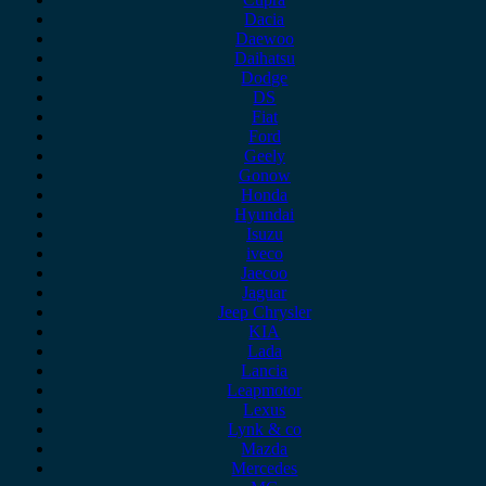
Dacia
Daewoo
Daihatsu
Dodge
DS
Fiat
Ford
Geely
Gonow
Honda
Hyundai
Isuzu
iveco
Jaecoo
Jaguar
Jeep Chrysler
KIA
Lada
Lancia
Leapmotor
Lexus
Lynk & co
Mazda
Mercedes