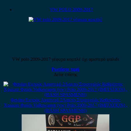
VW POLO 2009-2017
VW polo 2009-2017 γέφυρα κομπλέ όχι αριστερό ψαλιδι
Ρωτήστε τιμή
Δείτε επίσης
Φανάρι Εμπρός Αριστερό 2Λαμπο Στρογγυλός Καθρέπτης
Χρώμιο Φρύδι Volkswagen (vw) Polo 2009-2017 (IMITATION) ,
(BASH SPASMENH)