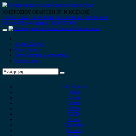
Skip
to
ΑΜΒΡΟΣΙΟΥ ΦΡΑΝΤΖΗ 67, Ν.ΚΟΣΜΟΣ
content
210 9012444
210 9239148
210 9238158
210 9026839
Κινητό-Viber-whatsapp : 6980507900
Primary
Menu
Αρχική Σελίδα
Ποιοί είμαστε
Ανταλλακτικά Αυτοκινήτων
Επικοινωνία
Alfa Romeo
Audi
Austin
Acura
BMW
BYD
Chery
Chevrolet
Citroen
Cupra