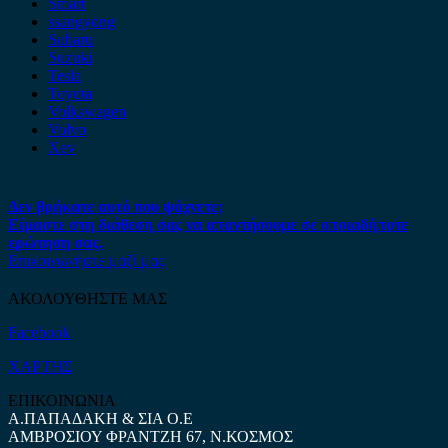
Smart
ssangyong
Subaru
Suzuki
Tesla
Toyota
Volkswagen
Volvo
Xev
Δεν βρήκατε αυτό που ψάχνετε;
Είμαστε στη διάθεση σας να απαντήσουμε σε οποιαδήποτε
ερώτηση σας.
Επικοινωνήστε μαζί μας
ΑΚΟΛΟΥΘΗΣΤΕ ΜΑΣ
Facebook
ΧΑΡΤΗΣ
ΕΠΙΚΟΙΝΩΝΙΑ
Α.ΠΑΠΑΔΑΚΗ & ΣΙΑ Ο.Ε
ΑΜΒΡΟΣΙΟΥ ΦΡΑΝΤΖΗ 67, Ν.ΚΟΣΜΟΣ