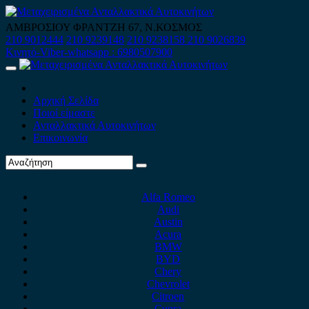
Skip
to
ΑΜΒΡΟΣΙΟΥ ΦΡΑΝΤΖΗ 67, Ν.ΚΟΣΜΟΣ
content
210 9012444
210 9239148
210 9238158
210 9026839
Κινητό-Viber-whatsapp : 6980507900
Primary
Menu
Αρχική Σελίδα
Ποιοί είμαστε
Ανταλλακτικά Αυτοκινήτων
Επικοινωνία
Alfa Romeo
Audi
Austin
Acura
BMW
BYD
Chery
Chevrolet
Citroen
Cupra