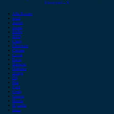
Εσωτερικό – Χ
Alfa Romeo
Audi
Austin
Acura
BMW
BYD
Chery
Chevrolet
Citroen
Cupra
Dacia
Daewoo
Daihatsu
Dodge
DS
Fiat
Ford
Geely
Gonow
Honda
Hyundai
Isuzu