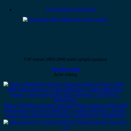
VW TOURAN 2003-2015
VW touran 2003-2006 καπό εμπρός (μαύρο)
Ρωτήστε τιμή
Δείτε επίσης
Μοτερ Παραθύρου Εμπρός Αριστερό Skoda Octavia 5 2004-2008
Volkswagen (vw) Golf 6 2008-2013 / Caddy 2004-2015 / Touran /
Cross Touran 2003-2015 (Κωδικός: 1T0959701T / 5K0959793)