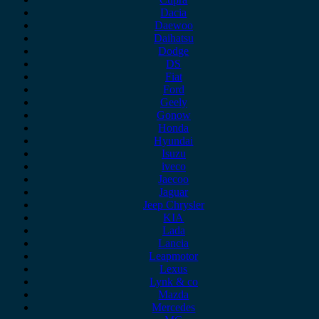
Dacia
Daewoo
Daihatsu
Dodge
DS
Fiat
Ford
Geely
Gonow
Honda
Hyundai
Isuzu
iveco
Jaecoo
Jaguar
Jeep Chrysler
KIA
Lada
Lancia
Leapmotor
Lexus
Lynk & co
Mazda
Mercedes