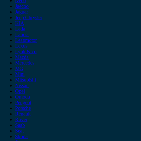
iveco
Jaecoo
Jaguar
Jeep Chrysler
KIA
Lada
Lancia
Leapmotor
Lexus
Lynk & co
Mazda
Mercedes
MG
Mini
Mitsubishi
Nissan
Opel
Omoda
Peugeot
Porsche
Renault
Rover
Saab
Seat
Skoda