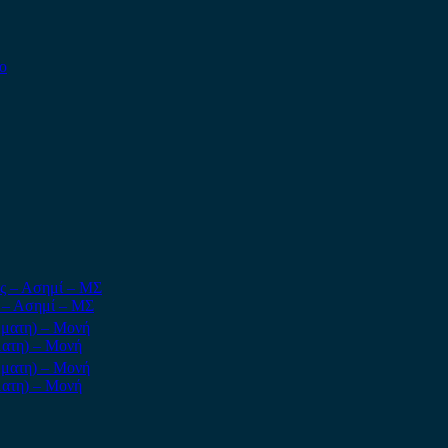
ς – Ασημί – ΜΣ
ατη) – Μονή
ατη) – Μονή