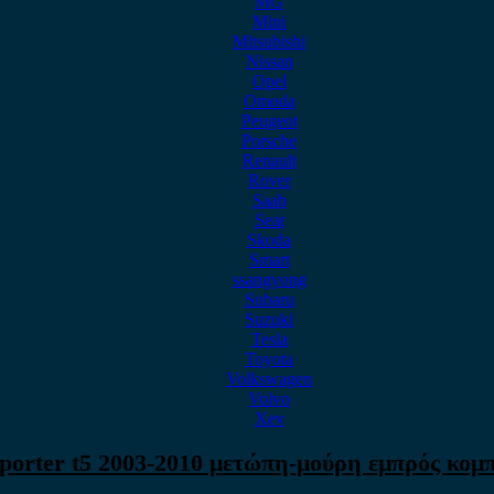
MG
Mini
Mitsubishi
Nissan
Opel
Omoda
Peugeot
Porsche
Renault
Rover
Saab
Seat
Skoda
Smart
ssangyong
Subaru
Suzuki
Tesla
Toyota
Volkswagen
Volvo
Xev
orter t5 2003-2010 μετώπη-μούρη εμπρός κομπ