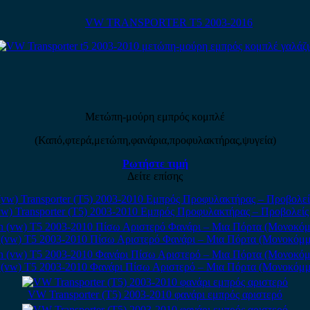
VW TRANSPORTER T5 2003-2016
Μετώπη-μούρη εμπρός κομπλέ
(Καπό,φτερά,μετώπη,φανάρια,προφυλακτήρας,ψυγεία)
Ρωτήστε τιμή
Δείτε επίσης
w) Transporter (T5) 2003-2010 Εμπρός Προφυλακτήρας – Προβολεί
 (vw) T5 2003-2010 Πίσω Αριστερό Φανάρι – Μια Πόρτα (Μονοκόμμ
 (vw) T5 2003-2010 Φανάρι Πίσω Αριστερό – Μια Πόρτα (Μονοκόμμ
VW Transporter (T5) 2003-2010 φανάρι εμπρός αριστερό