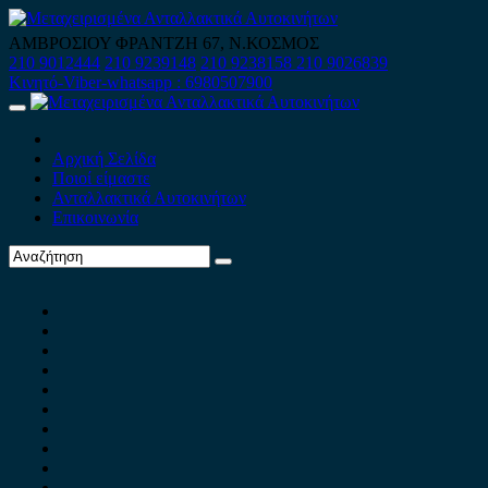
Skip
to
ΑΜΒΡΟΣΙΟΥ ΦΡΑΝΤΖΗ 67, Ν.ΚΟΣΜΟΣ
content
210 9012444
210 9239148
210 9238158
210 9026839
Κινητό-Viber-whatsapp : 6980507900
Primary
Menu
Αρχική Σελίδα
Ποιοί είμαστε
Ανταλλακτικά Αυτοκινήτων
Επικοινωνία