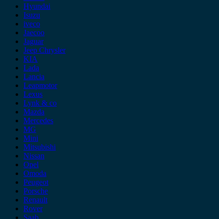
Hyundai
Isuzu
iveco
Jaecoo
Jaguar
Jeep Chrysler
KIA
Lada
Lancia
Leapmotor
Lexus
Lynk & co
Mazda
Mercedes
MG
Mini
Mitsubishi
Nissan
Opel
Omoda
Peugeot
Porsche
Renault
Rover
Saab