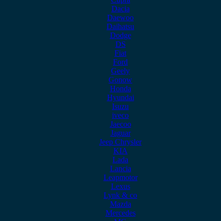
Dacia
Daewoo
Daihatsu
Dodge
DS
Fiat
Ford
Geely
Gonow
Honda
Hyundai
Isuzu
iveco
Jaecoo
Jaguar
Jeep Chrysler
KIA
Lada
Lancia
Leapmotor
Lexus
Lynk & co
Mazda
Mercedes