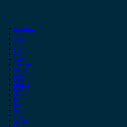
Alfa Romeo
Audi
Austin
Acura
BMW
BYD
Chery
Chevrolet
Citroen
Cupra
Dacia
Daewoo
Daihatsu
Dodge
DS
Fiat
Ford
Geely
Gonow
Honda