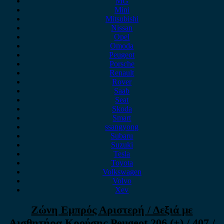
MG
Mini
Mitsubishi
Nissan
Opel
Omoda
Peugeot
Porsche
Renault
Rover
Saab
Seat
Skoda
Smart
ssangyong
Subaru
Suzuki
Tesla
Toyota
Volkswagen
Volvo
Xev
Ζώνη Εμπρός Αριστερή / Δεξιά με
Αισθητήρα Κρούσης Peugeot 206 (+) / 407 /