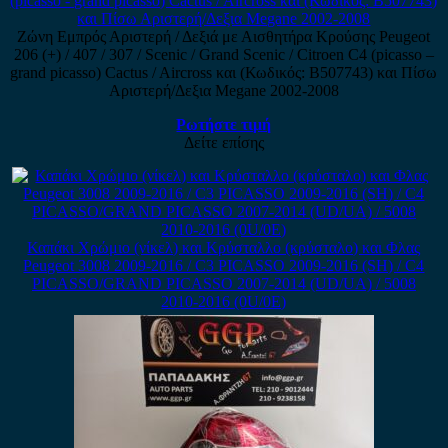
Ζώνη Εμπρός Αριστερή / Δεξιά με Αισθητήρα Κρούσης Peugeot
206 (+) / 407 / 307 / Scenic / Grand Scenic / Citroen C4 (picasso –
grand picasso) Cactus / Aircross και (Κωδικός: B507743) και Πίσω
Αριστερή/Δεξια Megane 2002-2008
Ρωτήστε τιμή
Δείτε επίσης
Καπάκι Χρώμιο (νίκελ) και Κρύσταλλο (κρύσταλο) και Φλας
Peugeot 3008 2009-2016 / C3 PICASSO 2009-2016 (SH) / C4
PICASSO/GRAND PICASSO 2007-2014 (UD/UA) / 5008
2010-2016 (0U/0E)