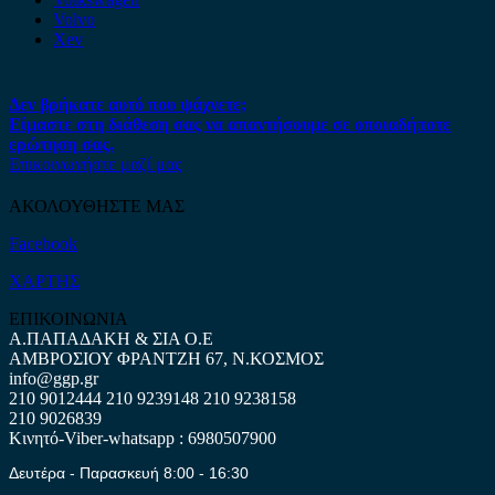
Volvo
Xev
Δεν βρήκατε αυτό που ψάχνετε;
Είμαστε στη διάθεση σας να απαντήσουμε σε οποιαδήποτε
ερώτηση σας.
Επικοινωνήστε μαζί μας
ΑΚΟΛΟΥΘΗΣΤΕ ΜΑΣ
Facebook
ΧΑΡΤΗΣ
ΕΠΙΚΟΙΝΩΝΙΑ
Α.ΠΑΠΑΔΑΚΗ & ΣΙΑ Ο.Ε
ΑΜΒΡΟΣΙΟΥ ΦΡΑΝΤΖΗ 67, Ν.ΚΟΣΜΟΣ
info@ggp.gr
210 9012444
210 9239148
210 9238158
210 9026839
Κινητό-Viber-whatsapp : 6980507900
Δευτέρα - Παρασκευή 8:00 - 16:30