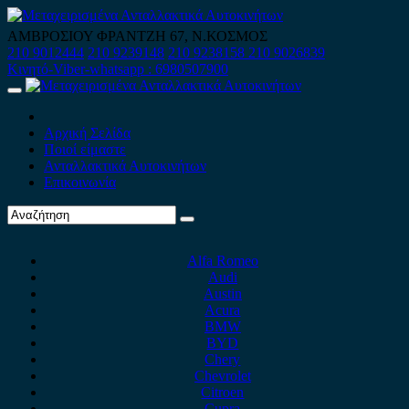
Skip
to
ΑΜΒΡΟΣΙΟΥ ΦΡΑΝΤΖΗ 67, Ν.ΚΟΣΜΟΣ
content
210 9012444
210 9239148
210 9238158
210 9026839
Κινητό-Viber-whatsapp : 6980507900
Primary
Menu
Αρχική Σελίδα
Ποιοί είμαστε
Ανταλλακτικά Αυτοκινήτων
Επικοινωνία
Alfa Romeo
Audi
Austin
Acura
BMW
BYD
Chery
Chevrolet
Citroen
Cupra