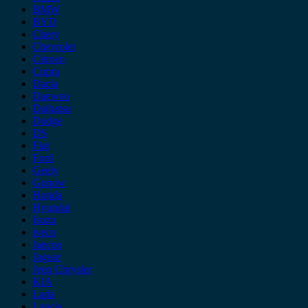
BMW
BYD
Chery
Chevrolet
Citroen
Cupra
Dacia
Daewoo
Daihatsu
Dodge
DS
Fiat
Ford
Geely
Gonow
Honda
Hyundai
Isuzu
iveco
Jaecoo
Jaguar
Jeep Chrysler
KIA
Lada
Lancia