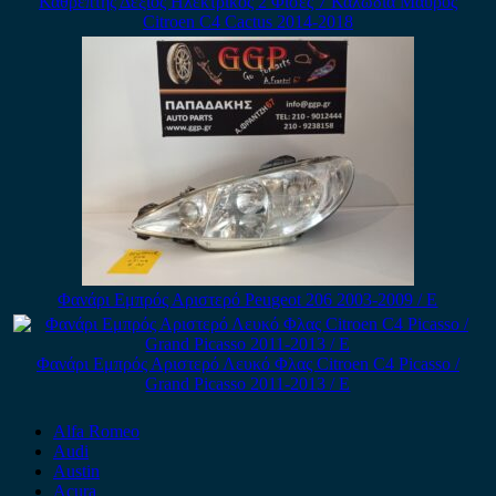
Καθρέπτης Δεξιός Ηλεκτρικός 2 Φίσες 7 Καλώδια Μαύρος
Citroen C4 Cactus 2014-2018
Φανάρι Εμπρός Αριστερό Peugeot 206 2003-2009 / Ε
Φανάρι Εμπρός Αριστερό Λευκό Φλας Citroen C4 Picasso /
Grand Picasso 2011-2013 / Ε
Alfa Romeo
Audi
Austin
Acura