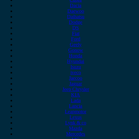
Dacia
Daewoo
Daihatsu
Dodge
DS
Fiat
Ford
Geely
Gonow
Honda
Hyundai
Isuzu
iveco
Jaecoo
Jaguar
Jeep Chrysler
KIA
Lada
Lancia
Leapmotor
Lexus
Lynk & co
Mazda
Mercedes