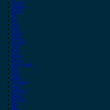
Daewoo
Daihatsu
Dodge
DS
Fiat
Ford
Geely
Gonow
Honda
Hyundai
Isuzu
iveco
Jaecoo
Jaguar
Jeep Chrysler
KIA
Lada
Lancia
Leapmotor
Lexus
Lynk & co
Mazda
Mercedes
MG
Mini