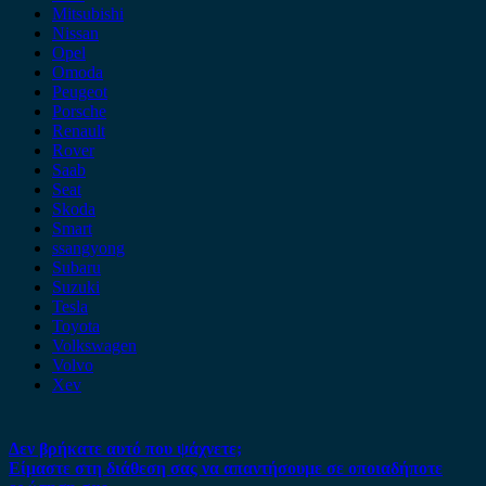
Mitsubishi
Nissan
Opel
Omoda
Peugeot
Porsche
Renault
Rover
Saab
Seat
Skoda
Smart
ssangyong
Subaru
Suzuki
Tesla
Toyota
Volkswagen
Volvo
Xev
Δεν βρήκατε αυτό που ψάχνετε;
Είμαστε στη διάθεση σας να απαντήσουμε σε οποιαδήποτε