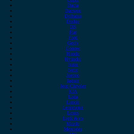
Dacia
Daewoo
Daihatsu
Dodge
DS
Fiat
Ford
Geely
Gonow
Honda
Hyundai
Isuzu
iveco
Jaecoo
Jaguar
Jeep Chrysler
KIA
Lada
Lancia
Leapmotor
Lexus
Lynk & co
Mazda
Mercedes