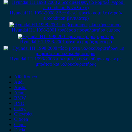
Hyundai H1 1998-2008 2.5cc diesel ψυγείο κομπλέ (νερού-
aircondition-βεντιλατέρ)
Hyundai H1 1998-2001 τραβέρσα προφυλακτήρα εμπρός
Hyundai H1 1998-2001 φανάρι εμπρός αριστερό
Hyundai H1 1998-2008 πίσω μοτέρ υαλοκαθαριστήρων με
μπράτσο και υαλοκαθαριστήρας
Alfa Romeo
Audi
Austin
Acura
BMW
BYD
Chery
Chevrolet
Citroen
Cupra
Dacia