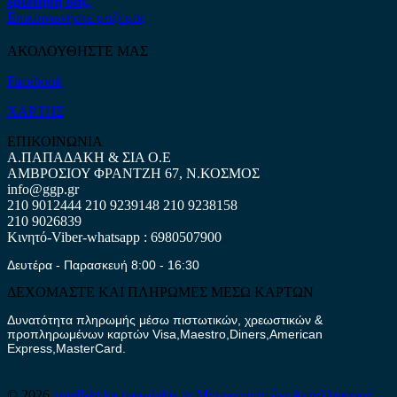
ερώτηση σας.
Επικοινωνήστε μαζί μας
ΑΚΟΛΟΥΘΗΣΤΕ ΜΑΣ
Facebook
ΧΑΡΤΗΣ
ΕΠΙΚΟΙΝΩΝΙΑ
Α.ΠΑΠΑΔΑΚΗ & ΣΙΑ Ο.Ε
ΑΜΒΡΟΣΙΟΥ ΦΡΑΝΤΖΗ 67, Ν.ΚΟΣΜΟΣ
info@ggp.gr
210 9012444
210 9239148
210 9238158
210 9026839
Κινητό-Viber-whatsapp : 6980507900
Δευτέρα - Παρασκευή 8:00 - 16:30
ΔΕΧΟΜΑΣΤΕ ΚΑΙ ΠΛΗΡΩΜΕΣ ΜΕΣΩ ΚΑΡΤΩΝ
Δυνατότητα πληρωμής μέσω πιστωτικών, χρεωστικών &
προπληρωμένων καρτών Visa,Maestro,Diners,American
Express,MasterCard.
© 2026
antallaktika-papadakis.gr
Μεταχειρισμένα Ανταλλακτικά