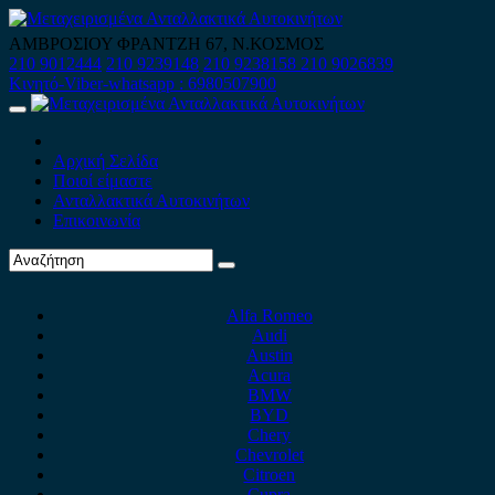
Skip
to
ΑΜΒΡΟΣΙΟΥ ΦΡΑΝΤΖΗ 67, Ν.ΚΟΣΜΟΣ
content
210 9012444
210 9239148
210 9238158
210 9026839
Κινητό-Viber-whatsapp : 6980507900
Primary
Menu
Αρχική Σελίδα
Ποιοί είμαστε
Ανταλλακτικά Αυτοκινήτων
Επικοινωνία
Alfa Romeo
Audi
Austin
Acura
BMW
BYD
Chery
Chevrolet
Citroen
Cupra